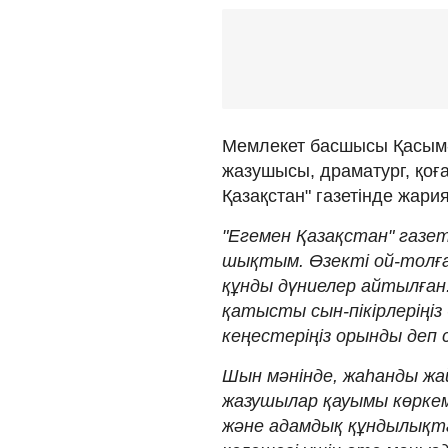
Мемлекет басшысы Қасым-
жазушысы, драматург, қоға
Қазақстан" газетінде жар
"Егемен Қазақстан" газе
шықтым. Өзекті ой-толғ
құнды дүниелер айтылған.
қатысты сын-пікірлеріңіз
кеңестеріңіз орынды деп 
Шын мәнінде, жаһанды жай
жазушылар қауымы көркем
және адамдық құндылықтар