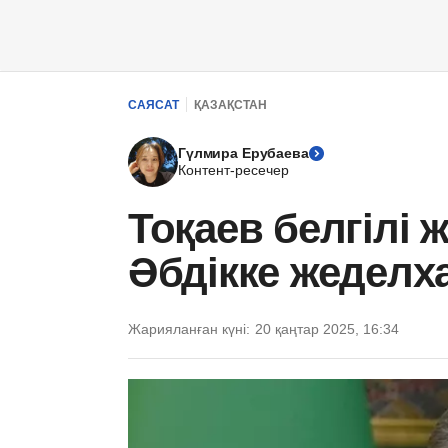
САЯСАТ
ҚАЗАҚСТАН
Гүлмира Ерубаева
Контент-ресечер
Тоқаев белгілі
Әбдікке жеделх
Жарияланған күні:
20 қаңтар 2025, 16:34