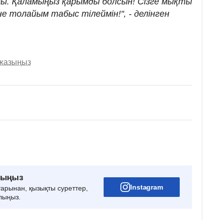
ды. Қаламыңыз қарымды болсын! Сізге мықты
не толайым табыс тілеймін!", - делінген
 жазыңыз
рыңыз
Instagram
тарынан, қызықты суреттер,
лыңыз.