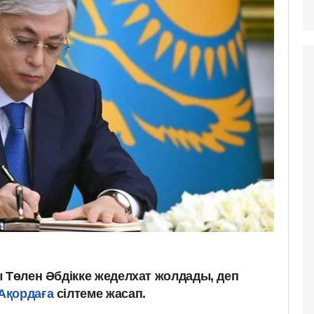
ы Төлен Әбдікке жеделхат жолдады, деп
Ақордаға
сілтеме жасап.