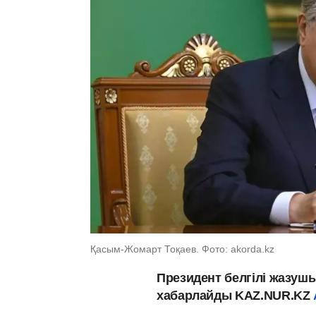
Қасым-Жомарт Тоқаев. Фото: akorda.kz
Президент белгілі жазуш
хабарлайды KAZ.NUR.KZ