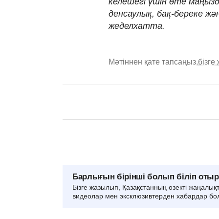
келешегі үшін өте маңыз
денсаулық, бақ-береке жә
жеделхатта.
Мәтіннен қате тапсаңыз,
бізге
Барлығын бірінші болып біліп оты
Бізге жазылып, Қазақстанның өзекті жаңалық
видеолар мен эксклюзивтерден хабардар бо