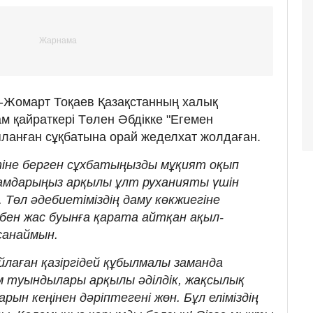
Жомарт Тоқаев Қазақстанның халық
м қайраткері Төлен Әбдікке "Егемен
ияланған сұқбатына орай жеделхат жолдаған.
тіне берген сұхбатыңызды мұқият оқып
амдарыңыз арқылы ұлт руханияты үшін
 Төл әдебиетіміздің даму көкжиегіне
 бен жас буынға қарата айтқан ақыл-
санаймын.
лаған қазіргідей құбылмалы заманда
 туындылары арқылы әділдік, жақсылық
ын кеңінен дәріптегені жөн. Бұл еліміздің