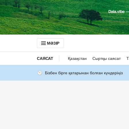
МӘЗІР
САЯСАТ
Қазақстан
Сыртқы саясат
Т
Бізбен бірге қатарынан болған күндеріңіз