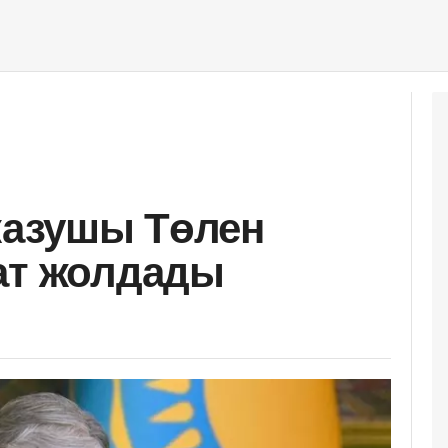
 жазушы Төлен
ат жолдады