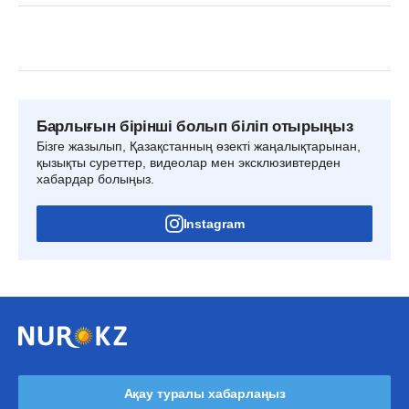
Барлығын бірінші болып біліп отырыңыз
Бізге жазылып, Қазақстанның өзекті жаңалықтарынан,
қызықты суреттер, видеолар мен эксклюзивтерден
хабардар болыңыз.
Instagram
Ақау туралы хабарлаңыз