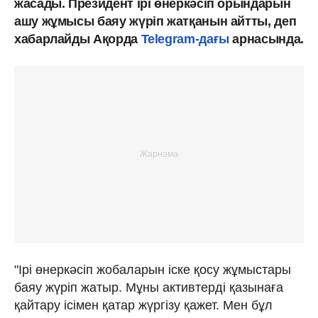
жасады. Президент ірі өнеркәсіп орындарын
ашу жұмысы баяу жүріп жатқанын айтты, деп
хабарлайды Ақорда
Telegram-дағы
арнасында.
"Ірі өнеркәсіп жобаларын іске қосу жұмыстары
баяу жүріп жатыр. Мұны активтерді қазынаға
қайтару ісімен қатар жүргізу қажет. Мен бұл