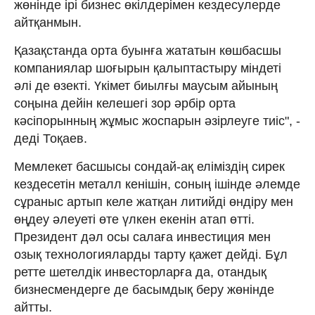
жөнінде ірі бизнес өкілдерімен кездесулерде
айтқанмын.
Қазақстанда орта буынға жататын көшбасшы
компаниялар шоғырын қалыптастыру міндеті
әлі де өзекті. Үкімет биылғы маусым айының
соңына дейін келешегі зор әрбір орта
кәсіпорынның жұмыс жоспарын әзірлеуге тиіс", -
деді Тоқаев.
Мемлекет басшысы сондай-ақ еліміздің сирек
кездесетін металл кенішін, соның ішінде әлемде
сұраныс артып келе жатқан литийді өндіру мен
өңдеу әлеуеті өте үлкен екенін атап өтті.
Президент дәл осы салаға инвестиция мен
озық технологияларды тарту қажет дейді. Бұл
ретте шетелдік инвесторларға да, отандық
бизнесмендерге де басымдық беру жөнінде
айтты.