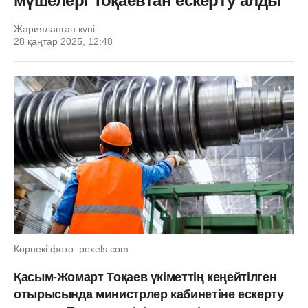
мүшелері Тоқаевтан ескерту алды
Жарияланған күні:
28 қаңтар 2025, 12:48
Көрнекі фото: pexels.com
Қасым-Жомарт Тоқаев үкіметтің кеңейтілген
отырысында министрлер кабинетіне ескерту