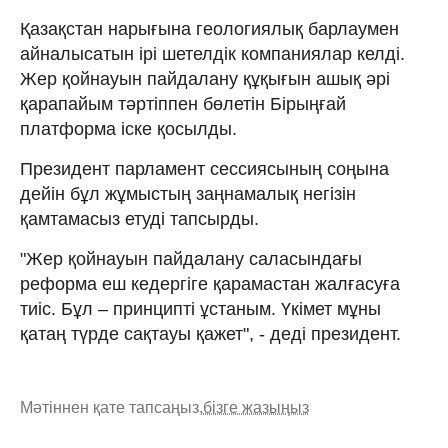
Қазақстан нарығына геологиялық барлаумен
айналысатын ірі шетелдік компаниялар келді.
Жер қойнауын пайдалану құқығын ашық әрі
қарапайым тәртіппен бөлетін Бірыңғай
платформа іске қосылды.
Президент парламент сессиясының соңына
дейін бұл жұмыстың заңнамалық негізін
қамтамасыз етуді тапсырды.
"Жер қойнауын пайдалану саласындағы
реформа еш кедергіге қарамастан жалғасуға
тиіс. Бұл – принципті ұстаным. Үкімет мұны
қатаң түрде сақтауы қажет", - деді президент.
Мәтіннен қате тапсаңыз,
бізге жазыңыз