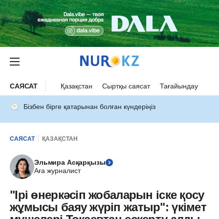
САЯСАТ
Қазақстан
Сыртқы саясат
Тағайындау
Бізбен бірге қатарынан болған күндеріңіз
САЯСАТ
ҚАЗАҚСТАН
Эльмира Асқарқызы
Аға журналист
"Ірі өнеркәсіп жобаларын іске қосу
жұмысы баяу жүріп жатыр": үкімет