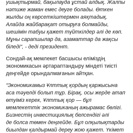
ушықтырмай, бақылауда ұстай алдық. Жалпы
нәтиже жаман емес деуге болады. Өткен
жылды оң көрсеткіштермен аяқтадық.
Алайда жайбарақат отыруға болмайды,
шешімін табуы қажет түйткілдер әлі де көп.
Мұны сарапшылар да, азаматтар да жақсы
біледі", - деді президент.
Сондай-ақ мемлекет басшысы еліміздің
экономикасын әртараптандыру міндеті тиісті
деңгейде орындалмағанын айтқан.
"Экономикамыз Ұлттық қордың қаржысына
аса тәуелді болып тұр. Бірақ, осы жерде атап
өтуіміз керек, Ұлттық қор — бұл
мемлекеттік экономиканың ажырамас бөлігі.
Бизнестің инвестициялық белсендігі әлі
де болса төмен деңгейде. Бұл олқылықтарды
биылдан қалдырмай дереу жою қажет. Үкімет