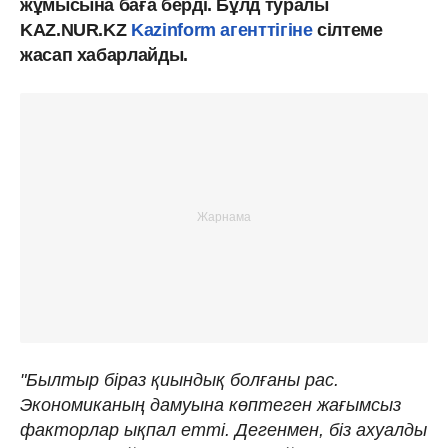
жұмысына баға берді. Бұлд туралы
KAZ.NUR.KZ
Kazinform агенттігіне
сілтеме
жасап хабарлайды.
"Былтыр біраз қиындық болғаны рас.
Экономиканың дамуына көптеген жағымсыз
факторлар ықпал етті. Дегенмен, біз ахуалды