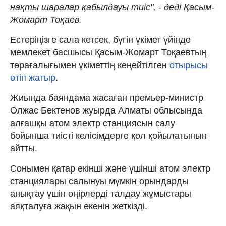
нақты шаралар қабылдауы тиіс", - деді Қасым-
Жомарт Тоқаев.
Естеріңізге сала кетсек, бүгін үкімет үйінде
мемлекет басшысы Қасым-Жомарт Тоқаевтың
төрағалығымен үкіметтің кеңейтілген
отырысы
өтіп жатыр
.
Жиында баяндама жасаған премьер-министр
Олжас Бектенов жуырда Алматы облысында
алғашқы атом электр станциясын салу
бойынша тиісті келісімдерге қол қойылатынын
айтты.
Сонымен қатар екінші және үшінші атом электр
станциялары салынуы мүмкін орындарды
анықтау үшін өңірлерді талдау жұмыстары
аяқталуға жақын екенін жеткізді.