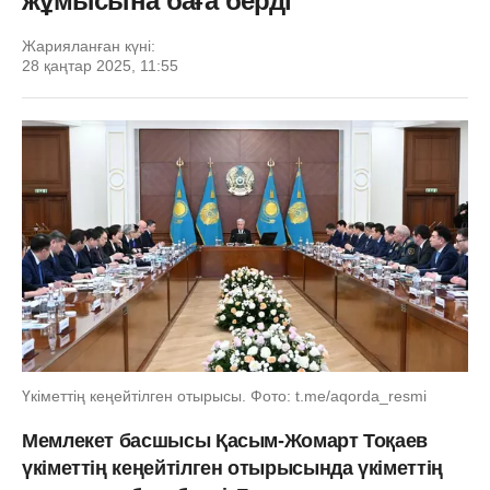
жұмысына баға берді
Жарияланған күні:
28 қаңтар 2025, 11:55
Үкіметтің кеңейтілген отырысы. Фото: t.me/aqorda_resmi
Мемлекет басшысы Қасым-Жомарт Тоқаев
үкіметтің кеңейтілген отырысында үкіметтің