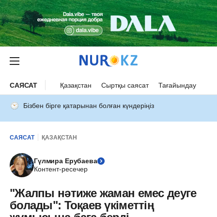
САЯСАТ
Қазақстан
Сыртқы саясат
Тағайындау
Бізбен бірге қатарынан болған күндеріңіз
САЯСАТ
ҚАЗАҚСТАН
Гүлмира Ерубаева
Контент-ресечер
"Жалпы нәтиже жаман емес деуге
болады": Тоқаев үкіметтің