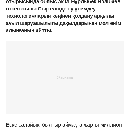
отырысында облыс әкімі Нұрлыбек Нәлібаев
өткен жылы Сыр елінде су үнемдеу
технологияларын кеңінен қолдану арқылы
ауыл шаруашылығы дақылдарынан мол өнім
алынғанын айтты.
Еске салайық, былтыр аймақта жарты миллион