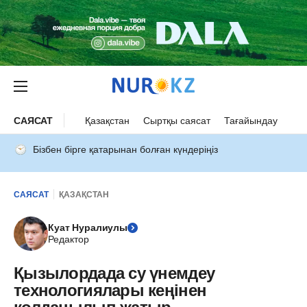
САЯСАТ
Қазақстан
Сыртқы саясат
Тағайындау
Бізбен бірге қатарынан болған күндеріңіз
САЯСАТ
ҚАЗАҚСТАН
Куат Нуралиулы
Редактор
Қызылордада су үнемдеу
технологиялары кеңінен