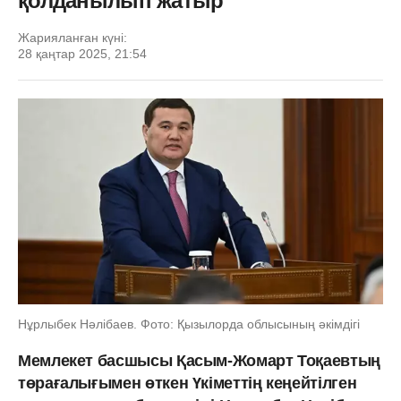
қолданылып жатыр
Жарияланған күні:
28 қаңтар 2025, 21:54
Нұрлыбек Нәлібаев. Фото: Қызылорда облысының әкімдігі
Мемлекет басшысы Қасым-Жомарт Тоқаевтың
төрағалығымен өткен Үкіметтің кеңейтілген