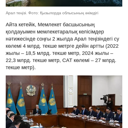
Арал теңізі. Фото: Қызылорда облысының әкімдігі
Айта кетейік, Мемлекет басшысының
қолдауымен мемлекетаралық келісімдер
нәтижесінде соңғы 2 жылда Арал теңізіндегі су
көлемі 4 млрд. текше метрге дейін артты (2022
жылы – 18,5 млрд. текше метр, 2024 жылы –
22,3 млрд. текше метр, САТ көлемі – 27 млрд.
текше метр).