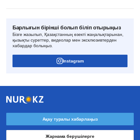
Барлығын бірінші болып біліп отырыңыз
Бізге жазылып, Қазақстанның өзекті жаңалықтарынан,
қызықты суреттер, видеолар мен эксклюзивтерден
хабардар болыңыз.
Instagram
Ақау туралы хабарлаңыз
Жарнама берушілерге