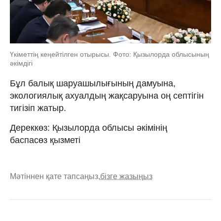
Үкіметтің кеңейтілген отырысы. Фото: Қызылорда облысының
әкімдігі
Бұл балық шаруашылығының дамуына,
экологиялық ахуалдың жақсаруына оң септігін
тигізіп жатыр.
Дереккөз: Қызылорда облысы әкімінің
баспасөз қызметі
Мәтіннен қате тапсаңыз,
бізге жазыңыз