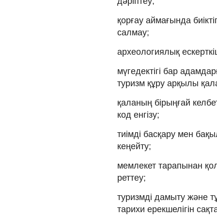
дәріптеу;
қорғау аймағында биікті
салмау;
археологиялық ескерткі
мүгедектігі бар адамда
туризм құру арқылы қал
қаланың бірыңғай келбет
код енгізу;
тиімді басқару мен бақыл
кеңейту;
мемлекет тарапынан қол
реттеу;
туризмді дамыту және 
тарихи ерекшелігін сақт