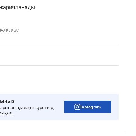
 жарияланады.
 жазыңыз
рыңыз
Instagram
тарынан, қызықты суреттер,
лыңыз.