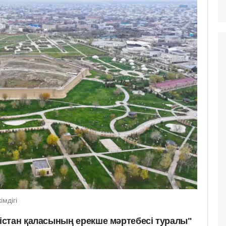
мдігі
стан қаласының ерекше мәртебесі туралы"