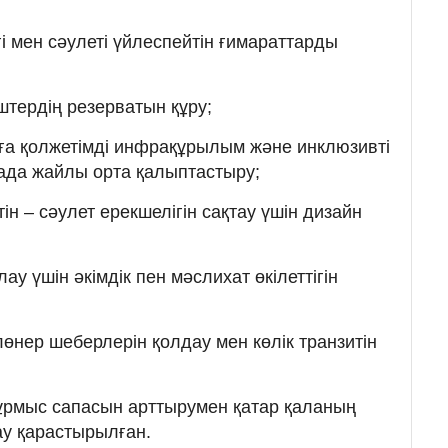
гі мен сәулеті үйлеспейтін ғимараттарды
штердің резерватын құру;
рға қолжетімді инфрақұрылым және инклюзивті
ада жайлы орта қалыптастыру;
ін – сәулет ерекшелігін сақтау үшін дизайн
ау үшін әкімдік пен мәслихат өкілеттігін
өнер шеберлерін қолдау мен көлік транзитін
тұрмыс сапасын арттырумен қатар қаланың
ау қарастырылған.