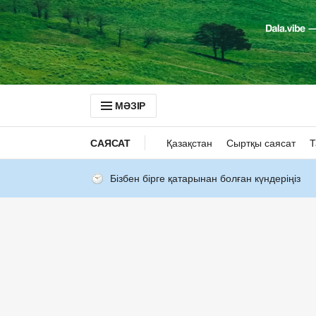
МӘЗІР
САЯСАТ
Қазақстан
Сыртқы саясат
Т
Бізбен бірге қатарынан болған күндеріңіз