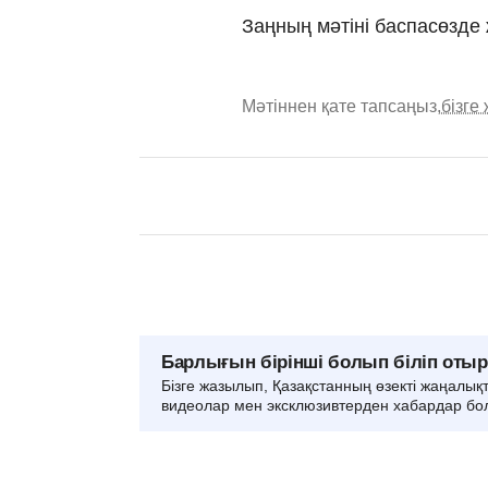
Заңның мәтіні баспасөзде
Мәтіннен қате тапсаңыз,
бізге
Барлығын бірінші болып біліп оты
Бізге жазылып, Қазақстанның өзекті жаңалық
видеолар мен эксклюзивтерден хабардар бо