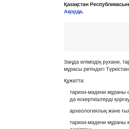
Қазақстан Республикасын
Ақорда
.
Заңда еліміздің рухани, т
мұрасы ретіндегі Түркіста
Құжатта:
тарихи-мәдени мұраны с
да ескерткіштерді қорғау
археологиялық және ғы
тарихи-мәдени мұраны қ