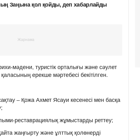
ың Заңына қол қойды, деп хабарлайды
арихи-мәдени, туристік орталығы және сәулет
н қаласының ерекше мәртебесі бекітілген.
ақтау – Қожа Ахмет Ясауи кесенесі мен басқа
;
лыми-реставрациялық жұмыстарды реттеу;
айта жаңғырту және ұлттық қолөнерді