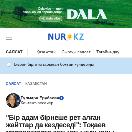
САЯСАТ
Қазақстан
Сыртқы саясат
Тағайындау
Бізбен бірге қатарынан болған күндеріңіз
САЯСАТ
ҚАЗАҚСТАН
Гүлмира Ерубаева
Контент-ресечер
"Бір адам бірнеше рет алған
жайттар да кездеседі": Тоқаев