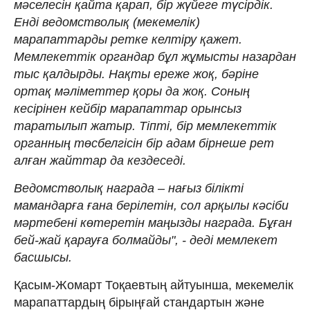
мәселесін қайта қарап, бір жүйеге түсірдік.
Енді ведомстволық (мекемелік)
марапаттарды ретке келтіру қажет.
Мемлекеттік органдар бұл жұмысты назардан
тыс қалдырды. Нақты ереже жоқ, бәріне
ортақ мәліметтер қоры да жоқ. Соның
кесірінен кейбір марапаттар орынсыз
таратылып жатыр. Тіпті, бір мемлекеттік
органның төсбелгісін бір адам бірнеше рет
алған жайттар да кездеседі.
Ведомстволық награда – нағыз білікті
мамандарға ғана берілетін, сол арқылы кәсіби
мәртебені көтеретін маңызды награда. Бұған
бей-жай қарауға болмайды", - деді мемлекет
басшысы.
Қасым-Жомарт Тоқаевтың айтуынша, мекемелік
марапаттардың бірыңғай стандартын және