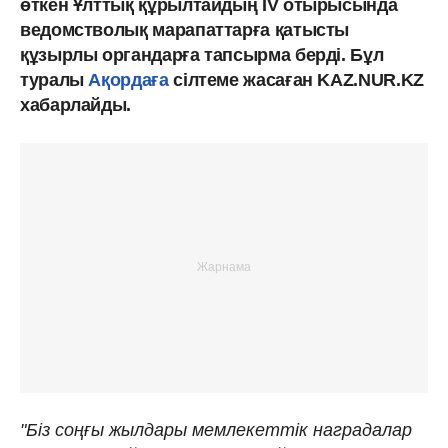
өткен Ұлттық құрылтайдың IV отырысында
ведомстволық марапаттарға қатысты
құзырлы органдарға тапсырма берді. Бұл
туралы
Ақордаға
сілтеме жасаған KAZ.NUR.KZ
хабарлайды.
"Біз соңғы жылдары мемлекеттік наградалар