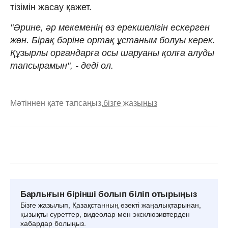
тізімін жасау қажет.
"Әрине, әр мекеменің өз ерекшелігін ескерген
жөн. Бірақ бәріне ортақ ұстаным болуы керек.
Құзырлы органдарға осы шаруаны қолға алуды
тапсырамын", - деді ол.
Мәтіннен қате тапсаңыз,
бізге жазыңыз
Барлығын бірінші болып біліп отырыңыз
Бізге жазылып, Қазақстанның өзекті жаңалықтарынан,
қызықты суреттер, видеолар мен эксклюзивтерден
хабардар болыңыз.