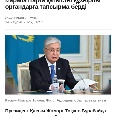
марапаттарға қатысты құзырлы
органдарға тапсырма берді
Жарияланған күні:
14 наурыз 2025, 16:52
Қасым-Жомарт Тоқаев. Фото: Ақорданың баспасөз қызметі
Президент Қасым-Жомарт Тоқаев Бурабайда