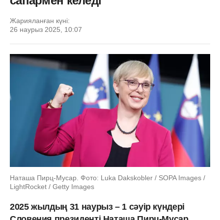
сапармен келеді
Жарияланған күні:
26 наурыз 2025, 10:07
Наташа Пирц-Мусар. Фото: Luka Dakskobler / SOPA Images /
LightRocket / Getty Images
2025 жылдың 31 наурыз – 1 сәуір күндері
Словения президенті Наташа Пирц-Мусар