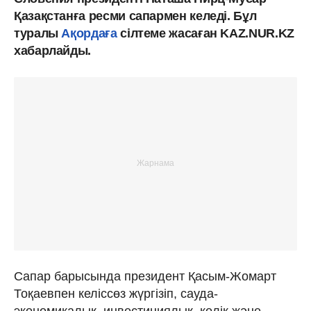
Қазақстанға ресми сапармен келеді. Бұл
туралы
Ақордаға
сілтеме жасаған KAZ.NUR.KZ
хабарлайды.
Сапар барысында президент Қасым-Жомарт
Тоқаевпен келіссөз жүргізіп, сауда-
экономикалық, инвестициялық, көлік және