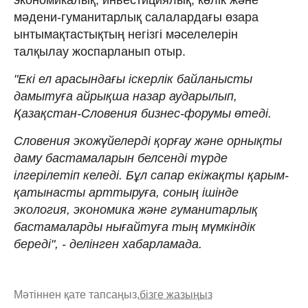
мәдени-гуманитарлық салалардағы өзара
ынтымақтастықтың негізгі мәселелерін
талқылау жоспарланып отыр.
"Екі ел арасындағы іскерлік байланысты
дамытуға айрықша назар аударылып,
Қазақстан-Словения бизнес-форумы өтеді.
Словения экожүйелерді қорғау және орнықты
даму бастамаларын белсенді түрде
ілгерілетіп келеді. Бұл сапар екіжақты қарым-
қатынасты арттыруға, соның ішінде
экология, экономика және гуманитарлық
бастамаларды нығайтуға тың мүмкіндік
береді", - делінген хабарламада.
Мәтіннен қате тапсаңыз,
бізге жазыңыз