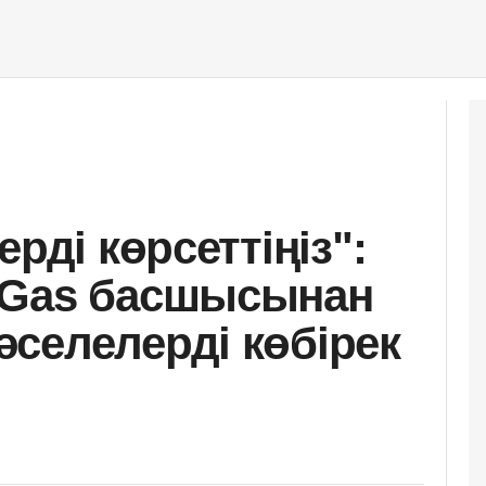
рді көрсеттіңіз":
qGas басшысынан
селелерді көбірек