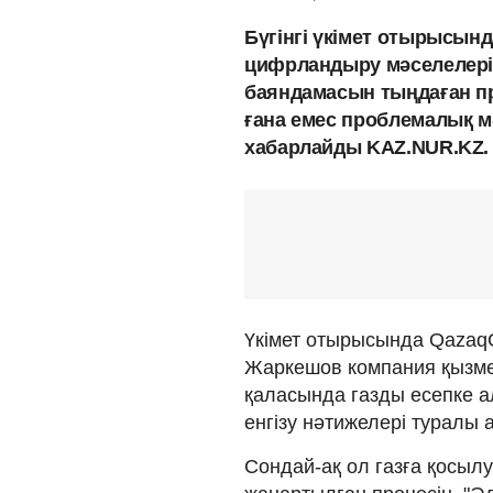
Бүгінгі үкімет отырысын
цифрландыру мәселелері
баяндамасын тыңдаған п
ғана емес проблемалық м
хабарлайды KAZ.NUR.KZ.
Үкімет отырысында Qazaq
Жаркешов компания қызметі
қаласында газды есепке 
енгізу нәтижелері туралы 
Сондай-ақ ол газға қосыл