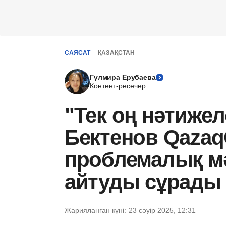
САЯСАТ
ҚАЗАҚСТАН
Гүлмира Ерубаева
Контент-ресечер
"Тек оң нәтижеле
Бектенов Qaza
проблемалық мә
айтуды сұрады
Жарияланған күні:
23 сәуір 2025, 12:31