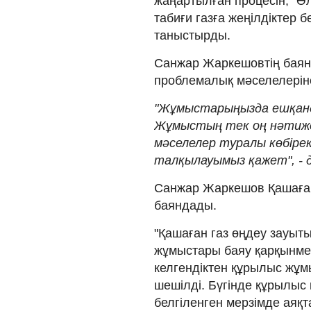
жаңартылған процесін, "Ә
табиғи газға жеңілдіктер 
таныстырды.
Санжар Жаркешовтің баян
проблемалық мәселелерін
"Жұмыстарыңызда ешқанд
Жұмыстың тек оң нәтижел
мәселелер туралы көбіре
талқылауымыз қажет", - 
Санжар Жаркешов Қашаған
баяндады.
"Қашаған газ өңдеу зауы
жұмыстары баяу қарқынмен 
келгендіктен құрылыс жұ
шешілді. Бүгінде құрылыс
белгіленген мерзімде аяқт