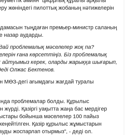
леуметтік әмиян" цифрлық құралы арқылы
беру жөніндегі пилоттық жобаның нәтижелерін
дамасын тыңдаған премьер-министр саланың
е назар аударды.
ай проблемалық мәселелер жоқ па?
ерін ғана көрсеттіңіз. Біз проблемалық
к айтуымыз керек, оларды жарыққа шығарып,
деді Олжас Бектенов.
 МӨЗ-дегі ағымдағы жағдай туралы
тында проблемалар болды. Құрылыс
жүрді. Қазіргі уақытта жаңа бас мердігер
мыстары бойынша мәселелер 100 пайыз
 кеңейтілген. Қазір құрылыс жұмыстарын
ауды жоспарлап отырмыз", - деді ол.