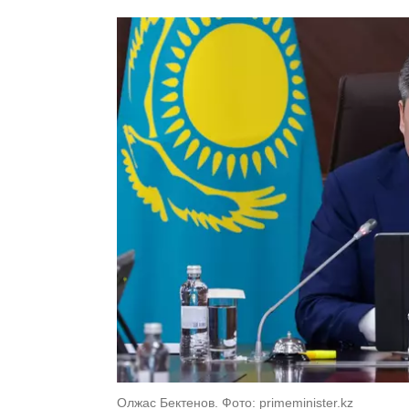
Олжас Бектенов. Фото: primeminister.kz