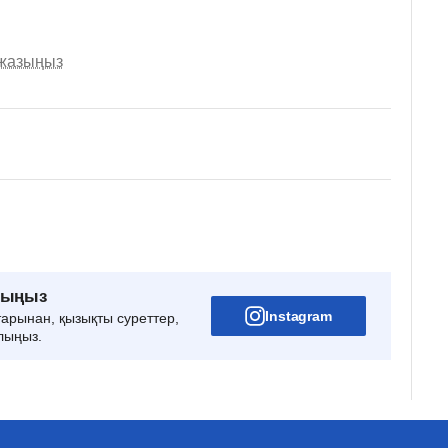
 жазыңыз
рыңыз
Instagram
тарынан, қызықты суреттер,
лыңыз.