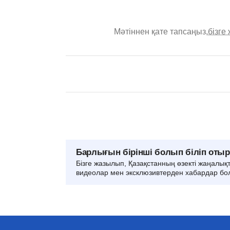
Мәтіннен қате тапсаңыз,
бізге
Барлығын бірінші болып біліп оты
Бізге жазылып, Қазақстанның өзекті жаңалық
видеолар мен эксклюзивтерден хабардар бо