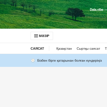
МӘЗІР
САЯСАТ
Қазақстан
Сыртқы саясат
Т
Бізбен бірге қатарынан болған күндеріңіз