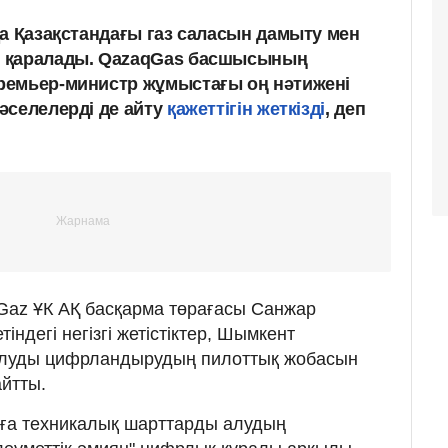
да Қазақстандағы газ саласын дамыту мен
 қаралады. QazaqGas басшысының
ремьер-министр жұмыстағы оң нәтижені
әселелерді де айту
қажеттігін жеткізді
, деп
Gaz ҰК АҚ басқарма төрағасы Санжар
ндегі негізгі жетістіктер, Шымкент
алуды цифрландырудың пилоттық жобасын
айтты.
уға техникалық шарттарды алудың