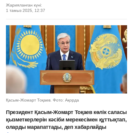
Жарияланған күні:
1 тамыз 2025, 12:37
Қасым-Жомарт Тоқаев. Фото: Ақорда
Президент Қасым-Жомарт Тоқаев көлік саласы
қызметкерлерін кәсіби мерекесімен құттықтап,
оларды марапаттады, деп хабарлайды