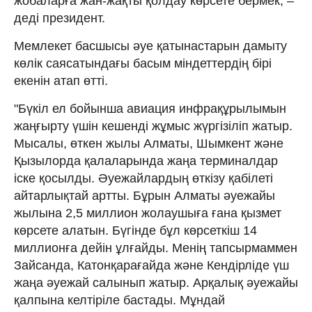
жобаларға жан-жақты қолдау көрсете бермек, –
деді президент.
Мемлекет басшысы әуе қатынастарын дамыту
көлік саясатындағы басым міндеттердің бірі
екенін атап өтті.
"Бүкіл ел бойынша авиация инфрақұрылымын
жаңғырту үшін кешенді жұмыс жүргізіліп жатыр.
Мысалы, өткен жылы Алматы, Шымкент және
Қызылорда қалаларында жаңа терминалдар
іске қосылды. Әуежайлардың өткізу қабілеті
айтарлықтай артты. Бұрын Алматы әуежайы
жылына 2,5 миллион жолаушыға ғана қызмет
көрсете алатын. Бүгінде бұл көрсеткіш 14
миллионға дейін ұлғайды. Менің тапсырмаммен
Зайсанда, Катонқарағайда және Кендірліде үш
жаңа әуежай салынып жатыр. Арқалық әуежайы
қалпына келтіріле бастады. Мұндай