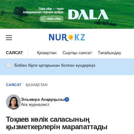
САЯСАТ
Қазақстан
Сыртқы саясат
Тағайындау
Бізбен бірге қатарынан болған күндеріңіз
САЯСАТ
ҚАЗАҚСТАН
Эльмира Асқарқызы
Аға журналист
Тоқаев көлік саласының
қызметкерлерін марапаттады