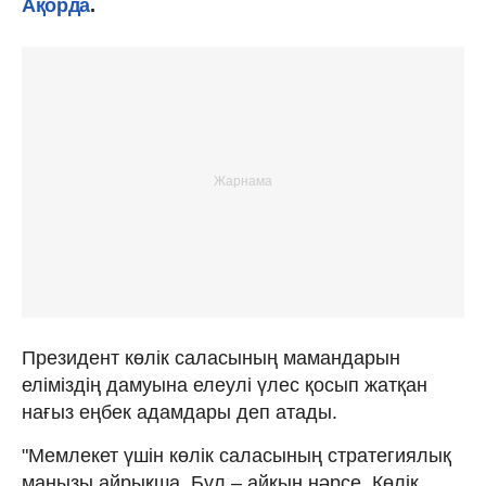
Ақорда
.
Президент көлік саласының мамандарын
еліміздің дамуына елеулі үлес қосып жатқан
нағыз еңбек адамдары деп атады.
"Мемлекет үшін көлік саласының стратегиялық
маңызы айрықша. Бұл – айқын нәрсе. Көлік