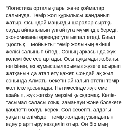
"Логистика орталықтары және қоймалар
салынуда. Темір жол құрылысы жанданып
жатыр. Осындай маңызды шаралар сыртқы
сауда айналымын ұлғайтуға мүмкіндік береді,
экономиканы өркендетуге ықпал етеді. Биыл
"Достық – Мойынты" темір жолының екінші
желісі салынып бітеді. Соның арқасында жүк
көлемі бес есе артады. Осы ауқымды жобаны,
негізінен, өз жұмысшыларымыз жүзеге асырып
жатқанын да атап өту қажет. Сондай-ақ жыл
соңында Алматы бекетін айналып өтетін темір
жол іске қосылады. Нәтижесінде жүктеме
азайып, жүк жеткізу мерзімі қысқармақ. Көлік-
тасымал саласы озық, заманауи және бәсекеге
қабілетті болуы керек. Сол себепті, алдағы
уақытта еліміздегі темір жолдың ұзындығын
едәуір арттыру көзделіп отыр. Он бір мың