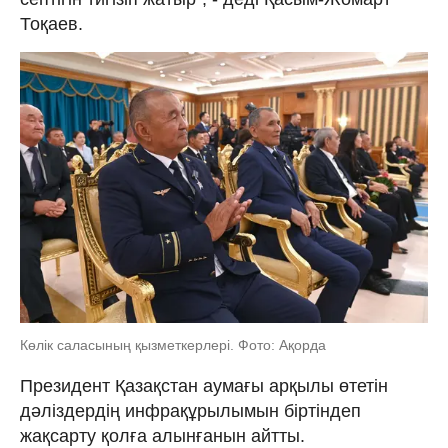
Тоқаев.
Көлік саласының қызметкерлері. Фото: Ақорда
Президент Қазақстан аумағы арқылы өтетін
дәліздердің инфрақұрылымын біртіндеп
жақсарту қолға алынғанын айтты.