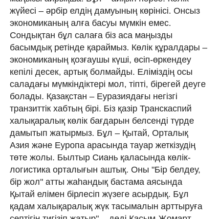
жүйесі – әрбір елдің дамуының көрінісі. Онсыз
экономиканың алға басуы мүмкін емес.
Сондықтан бұл салаға біз аса маңызды
басымдық ретінде қараймыз. Көлік құралдары –
экономиканың қозғаушы күші, өсіп-өркендеу
кепілі десек, артық болмайды. Еліміздің осы
саладағы мүмкіндіктері мол, тіпті, бірегей деуге
болады. Қазақстан – Еуразиядағы негізгі
транзиттік хабтың бірі. Біз қазір Транскаспий
халықаралық көлік бағдарын белсенді түрде
дамытып жатырмыз. Бұл – Қытай, Орталық
Азия және Еуропа арасында тауар жеткізудің
төте жолы. Былтыр Сиань қаласында көлік-
логистика орталығын аштық. Оны "Бір белдеу,
бір жол" атты жаһандық бастама аясында
Қытай елімен бірлесіп жүзеге асырдық. Бұл
қадам халықаралық жүк тасымалын арттыруға
септігін тигізіп жатыр", - деді Қасым-Жомарт