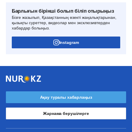
Барлығын бірінші болып біліп отырыңыз
Бізге жазылып, Қазақстанның өзекті жаңалықтарынан,
қызықты суреттер, видеолар мен эксклюзивтерден
хабардар болыңыз.
Instagram
Ақау туралы хабарлаңыз
Жарнама берушілерге