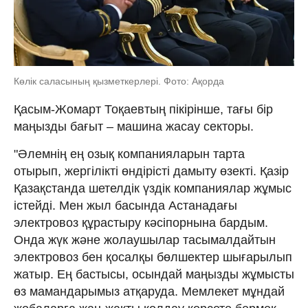
Көлік саласының қызметкерлері. Фото: Ақорда
Қасым-Жомарт Тоқаевтың пікірінше, тағы бір
маңызды бағыт – машина жасау секторы.
"Әлемнің ең озық компанияларын тарта
отырып, жергілікті өндірісті дамыту өзекті. Қазір
Қазақстанда шетелдік үздік компаниялар жұмыс
істейді. Мен жыл басында Астанадағы
электровоз құрастыру кәсіпорнына бардым.
Онда жүк және жолаушылар тасымалдайтын
электровоз бен қосалқы бөлшектер шығарылып
жатыр. Ең бастысы, осындай маңызды жұмысты
өз мамандарымыз атқаруда. Мемлекет мұндай