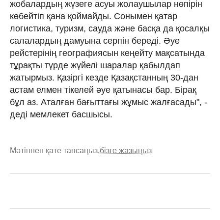
жобалардың жүзеге асуы жолаушылар нөпірін
көбейтіп қана қоймайды. Сонымен қатар
логистика, туризм, сауда және басқа да қосалқы
салалардың дамуына серпін береді. Әуе
рейстерінің географиясын кеңейту мақсатында
тұрақты түрде жүйелі шаралар қабылдап
жатырмыз. Қазіргі кезде Қазақстанның 30-дан
астам елмен тікелей әуе қатынасы бар. Бірақ
бұл аз. Аталған бағыттағы жұмыс жалғасады", -
деді мемлекет басшысы.
Мәтіннен қате тапсаңыз,
бізге жазыңыз