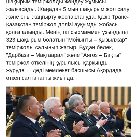
шақырым теміржолды жөндеу жұмысы
жалғасады. Жаңадан 5 мың шақырым жол салу
және оны жаңғырту жоспарлануда. Қазір Транс-
Қазақстан теміржол дәлізі ауқымды жобасы
қолға алынды. Менің тапсырмаммен ұзындығы
323 шақырым болатын "Мойынты – Қызылжар"
теміржолы салынып жатыр. Бұдан бөлек,
"Дарбаза – Мақтаарал" және "Аягөз – Бақты"
теміржол өткелінің құрылысы қарқынды
жүруде", - деді мемлекет басшысы Ақордада
өткен салтанатты жиында.