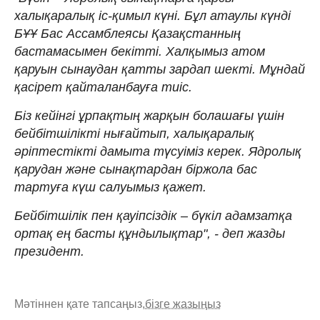
халықаралық іс-қимыл күні. Бұл атаулы күнді
БҰҰ Бас Ассамблеясы Қазақстанның
бастамасымен бекітті. Халқымыз атом
қаруын сынаудан қатты зардап шекті. Мұндай
қасірет қайталанбауға тиіс.
Біз кейінгі ұрпақтың жарқын болашағы үшін
бейбітшілікті нығайтып, халықаралық
әріптестікті дамыта түсуіміз керек. Ядролық
қарудан және сынақтардан біржола бас
тартуға күш салуымыз қажет.
Бейбітшілік пен қауіпсіздік – бүкіл адамзатқа
ортақ ең басты құндылықтар", - деп жазды
президент.
Мәтіннен қате тапсаңыз,
бізге жазыңыз