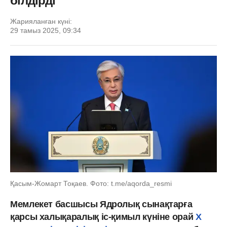
білдірді
Жарияланған күні:
29 тамыз 2025, 09:34
Қасым-Жомарт Тоқаев. Фото: t.me/aqorda_resmi
Мемлекет басшысы Ядролық сынақтарға
қарсы халықаралық іс-қимыл күніне орай
X