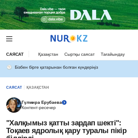
САЯСАТ
Қазақстан
Сыртқы саясат
Тағайындау
Бізбен бірге қатарынан болған күндеріңіз
САЯСАТ
ҚАЗАҚСТАН
Гүлмира Ерубаева
Контент-ресечер
"Халқымыз қатты зардап шекті":
Тоқаев ядролық қару туралы пікір