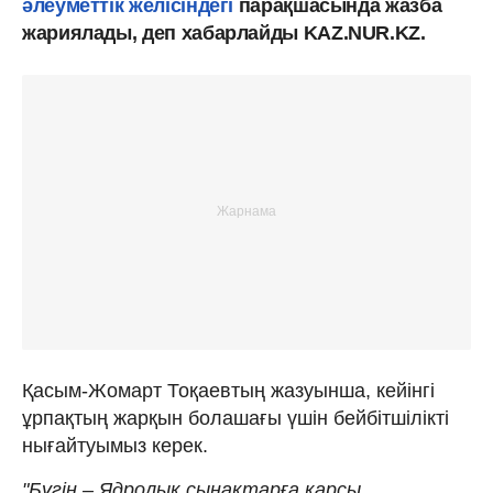
әлеуметтік желісіндегі
парақшасында жазба
жариялады, деп хабарлайды KAZ.NUR.KZ.
Қасым-Жомарт Тоқаевтың жазуынша, кейінгі
ұрпақтың жарқын болашағы үшін бейбітшілікті
нығайтуымыз керек.
"Бүгін – Ядролық сынақтарға қарсы