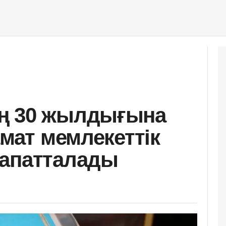
ң 30 жылдығына
амат мемлекеттік
рапатталады