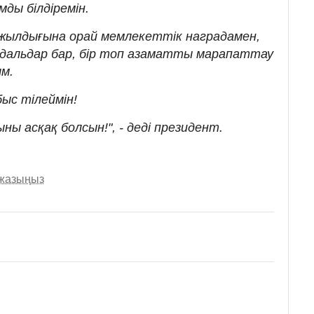
мды білдіремін.
жылдығына орай мемлекеттік наградамен,
медальдар бар, бір топ азаматты марапаттау
м.
ыс тілеймін!
 асқақ болсын!", - деді президент.
 жазыңыз