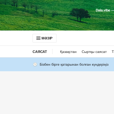
МӘЗІР
САЯСАТ
Қазақстан
Сыртқы саясат
Т
Бізбен бірге қатарынан болған күндеріңіз