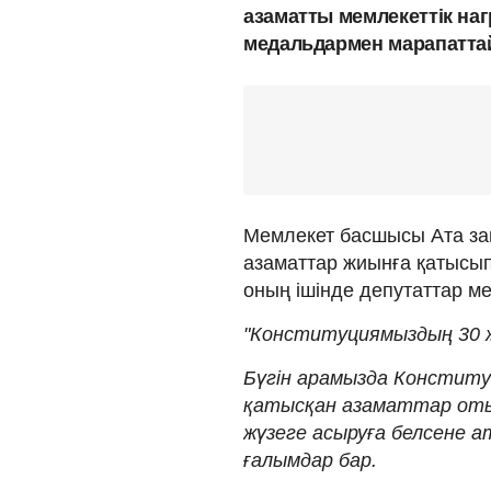
азаматты мемлекеттік наг
медальдармен марапатта
Мемлекет басшысы Ата за
азаматтар жиынға қатысып 
оның ішінде депутаттар м
"Конституциямыздың 30 ж
Бүгін арамызда Конститу
қатысқан азаматтар оты
жүзеге асыруға белсене 
ғалымдар бар.