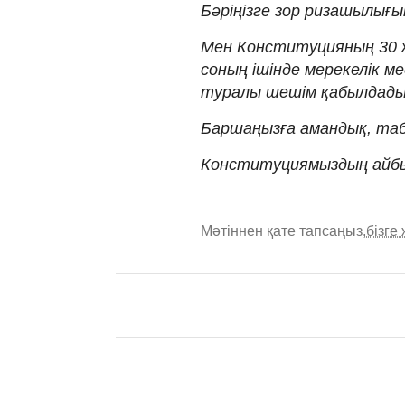
Бәріңізге зор ризашылығы
Мен Конституцияның 30 
соның ішінде мерекелік 
туралы шешім қабылдады
Баршаңызға амандық, таб
Конституциямыздың айбыны
Мәтіннен қате тапсаңыз,
бізге