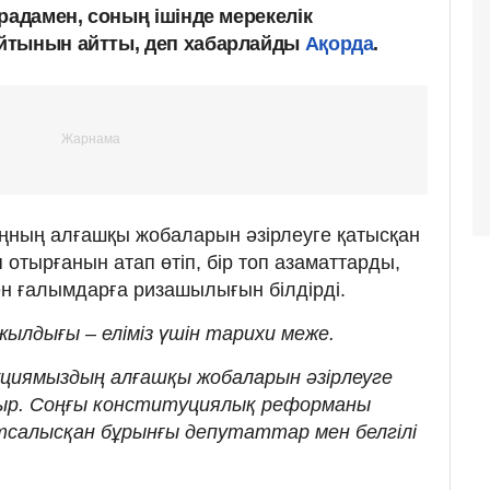
радамен, соның ішінде мерекелік
йтынын айтты, деп хабарлайды
Ақорда
.
ңның алғашқы жобаларын әзірлеуге қатысқан
отырғанын атап өтіп, бір топ азаматтарды,
ен ғалымдарға ризашылығын білдірді.
ылдығы – еліміз үшін тарихи меже.
циямыздың алғашқы жобаларын әзірлеуге
р. Соңғы конституциялық реформаны
атсалысқан бұрынғы депутаттар мен белгілі