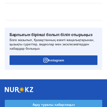
Барлығын бірінші болып біліп отырыңыз
Бізге жазылып, Қазақстанның өзекті жаңалықтарынан,
қызықты суреттер, видеолар мен эксклюзивтерден
хабардар болыңыз.
Instagram
Ақау туралы хабарлаңыз