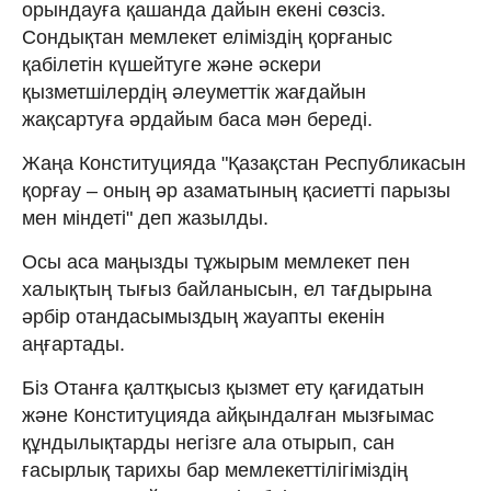
орындауға қашанда дайын екені сөзсіз.
Сондықтан мемлекет еліміздің қорғаныс
қабілетін күшейтуге және әскери
қызметшілердің әлеуметтік жағдайын
жақсартуға әрдайым баса мән береді.
Жаңа Конституцияда "Қазақстан Республикасын
қорғау – оның әр азаматының қасиетті парызы
мен міндеті" деп жазылды.
Осы аса маңызды тұжырым мемлекет пен
халықтың тығыз байланысын, ел тағдырына
әрбір отандасымыздың жауапты екенін
аңғартады.
Біз Отанға қалтқысыз қызмет ету қағидатын
және Конституцияда айқындалған мызғымас
құндылықтарды негізге ала отырып, сан
ғасырлық тарихы бар мемлекеттілігіміздің