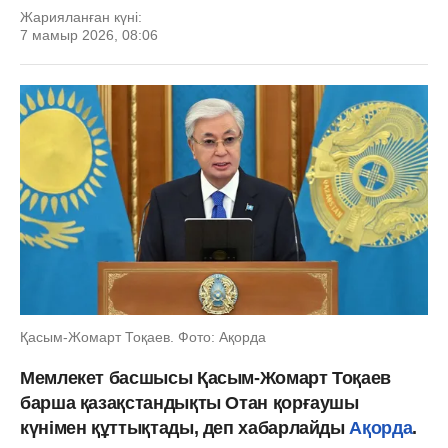
Жарияланған күні:
7 мамыр 2026, 08:06
Қасым-Жомарт Тоқаев. Фото: Ақорда
Мемлекет басшысы Қасым-Жомарт Тоқаев
барша қазақстандықты Отан қорғаушы
күнімен құттықтады, деп хабарлайды
Ақорда
.