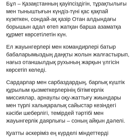
Бұл – Қазақстанның қауіпсіздігін, тұрақтылығы
мен тыныштығын күндіз-түні қас қақпай
күзеткен, сондай-ақ қазір Отан алдындағы
борышын адал өтеп жатқан барша азаматқа
құрмет көрсетілетін күн.
Ел жауынгерлері мен командирлері батыр
бабаларымыздың даңқты жолын жалғастырып,
нағыз отаншылдық рухының жарқын үлгісін
көрсетіп келеді.
Сардарлар мен сарбаздардың, барлық күштік
құрылым қызметкерлерінің бітімгерлік
миссиялар, арнаулы оқу-жаттығу жиындары
мен түрлі халықаралық сайыстар кезіндегі
кәсіби шеберлігі, темірдей тәртібі мен
жауынгерлік даярлығы – соның айқын дәлелі.
Қуатты әскеріміз ең күрделі міндеттерді