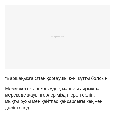
"Баршаңызға Отан қорғаушы күні құтты болсын!
Мемлекеттік әрі қоғамдық маңызы айрықша
мерекеде жауынгерлеріміздің ерен ерлігі,
мықты рухы мен қайтпас қайсарлығы кеңінен
дәріптеледі.