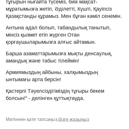
тұғырын нығайта түсеміз, биік мақсат-
мұратымызға жетіп, Әділетті, Күшті, Қауіпсіз
Қазақстанды құрамыз. Мен бұған кәміл сенемін.
Антына адал болып, табандылық танытып,
мінсіз қызмет етіп жүрген Отан
қорғаушыларымызға алғыс айтамын.
Барша азаматтарымызға мықты денсаулық,
амандық және табыс тілеймін!
Армиямыздың айбыны, халқымыздың
ынтымағы арта берсін!
Қастерлі Тәуелсіздігіміздің тұғыры бекем
болсын!" - делінген құттықтауда.
Мәтіннен қате тапсаңыз,
бізге жазыңыз