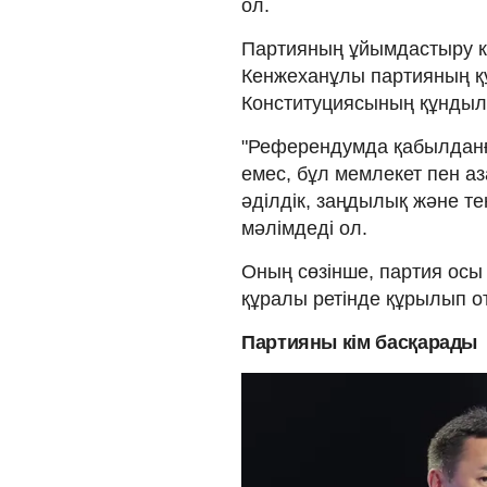
ол.
Партияның ұйымдастыру ком
Кенжеханұлы партияның қ
Конституциясының құнды
"Референдумда қабылданған
емес, бұл мемлекет пен аз
әділдік, заңдылық және тең
мәлімдеді ол.
Оның сөзінше, партия осы 
құралы ретінде құрылып о
Партияны кім басқарады