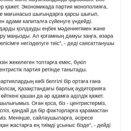
ер қажет. Экономикада партия монополияға,
әне мағынасыз шығындарға қарсы шығып,
н адами капиталға сүйенуге үндейді.
ждарды қолдауды еңбек мәдениетімен және
ру маңызды. Ал қоғамның дамуы заңға, өзара
лісімге негізделуге тиіс", - деді саясаттанушы
зін жекелеген топтарға емес, бүкіл
ентристік партия ретінде танытады.
артиялардың көбі белгілі бір ортаға ғана
болсақ, Қазақстандағы барлық аудиторияға
өйткені қашан да әр адамға әділдік қажет.
шылығымыз. Оған қоса, біз - центристерміз,
піз, қандай да бір факторларға қарамастан
міз. Меніңше, сайлаушыларға, әсіресе
ан жастарға ең тиімді ұсыныс бізде", - дейді