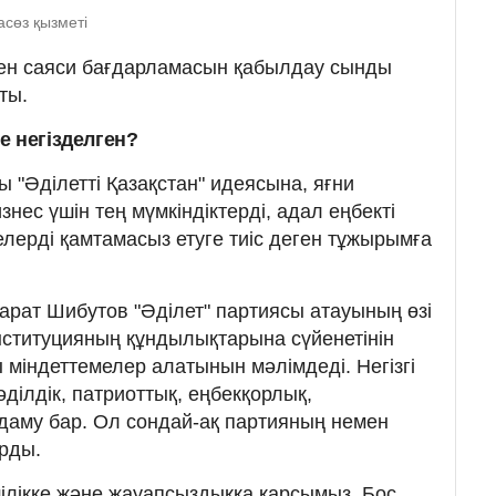
асөз қызметі
ен саяси бағдарламасын қабылдау сынды
ты.
е негізделген?
 "Әділетті Қазақстан" идеясына, яғни
знес үшін тең мүмкіндіктерді, адал еңбекті
лерді қамтамасыз етуге тиіс деген тұжырымға
рат Шибутов "Әділет" партиясы атауының өзі
нституцияның құндылықтарына сүйенетінін
 міндеттемелер алатынын мәлімдеді. Негізгі
ділдік, патриоттық, еңбекқорлық,
 даму бар. Ол сондай-ақ партияның немен
арды.
шілікке және жауапсыздыққа қарсымыз. Бос