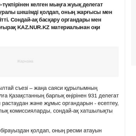
ір-түкпірінен келген мыңға жуық делегат
туралы шешімді қолдап, оның жарғысы мен
тті. Сондай-ақ басқару органдары мен
ығырақ KAZ.NUR.KZ материалынан оқи
ылтай съезі – жаңа саяси құрылымның
ға Қазақстанның барлық өңірінен 931 делегат
растаудан және жұмыс органдарын - есептеу,
лық комиссияларды, сондай-ақ хатшылықты
 бірауыздан қолдап, оның ресми атауын