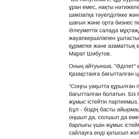
ұран емес, нақты нәтижел
шикізатқа тәуелділікке ж
шағын және орта бизнес пе
Әлеуметтік салада мұқта
жауапкершілікпен ұштасты
құрметке және азаматтық ке
Марат Шибутов.
Оның айтуынша, "Әділет" ө
Қазақстанға бағытталған ц
"Соңғы уақытта құрылған п
бағытталған болатын. Біз 
жұмыс істейтін партиямыз, 
Бұл - біздің басты айырма
оңшыл да, солшыл да емес
барлығы үшін жұмыс істей
сайлауға енді қатысып жатқ