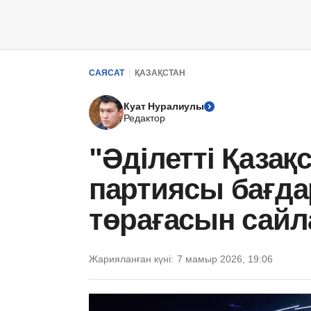
САЯСАТ
ҚАЗАҚСТАН
Куат Нуралиулы
Редактор
"Әділетті Қазақс
партиясы бағда
төрағасын сай
Жарияланған күні:
7 мамыр 2026, 19:06