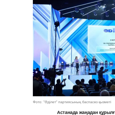
Фото: "Әділет" партиясының баспасөз қызметі
Астанада жаңадан құрылғ