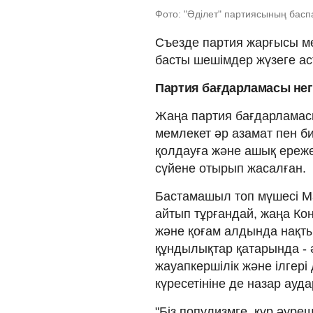
Фото: "Әділет" партиясының басп
Съезде партия жарғысы м
басты шешімдер жүзеге ас
Партия бағдарламасы нег
Жаңа партия бағдарламасы
мемлекет әр азамат пен би
қолдауға және ашық ереже
сүйене отырып жасалған.
Бастамашыл топ мүшесі Ма
айтып тұрғандай, жаңа Ко
және қоғам алдында нақты
құндылықтар қатарында - ә
жауапкершілік және ілгері
күресетініне де назар ауд
"Біз популизмге, құр әуре