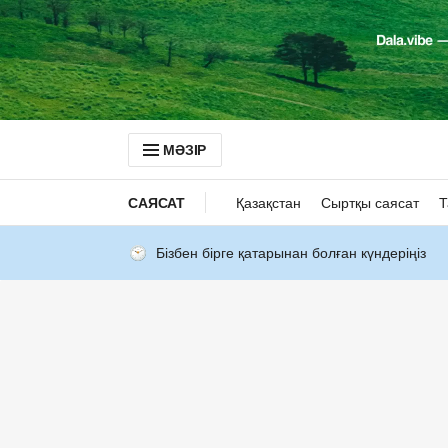
МӘЗІР
САЯСАТ
Қазақстан
Сыртқы саясат
Т
Бізбен бірге қатарынан болған күндеріңіз