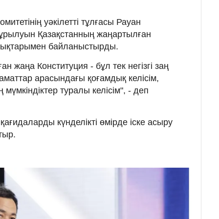
итетінің уәкілетті тұлғасы Рауан
ұрылуын Қазақстанның жаңартылған
лықтарымен байланыстырды.
 жаңа Конституция - бұл тек негізгі заң
аматтар арасындағы қоғамдық келісім,
 мүмкіндіктер туралы келісім", - деп
қағидаларды күнделікті өмірде іске асыру
тыр.