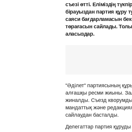
съезі өтті. Еліміздің түкп
бірауыздан партия құру 
саяси бағдарламасын бекі
төрағасын сайлады. Тол
аласыздар.
"Әділет" партиясының құр
алғашқы ресми жиыны. Зал
жиналды. Съезд кворумды 
мандаттық және редакция
сайлаудан басталды.
Делегаттар партия құруды