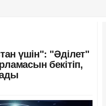
тан үшін": "Әділет"
рламасын бекітіп,
лады