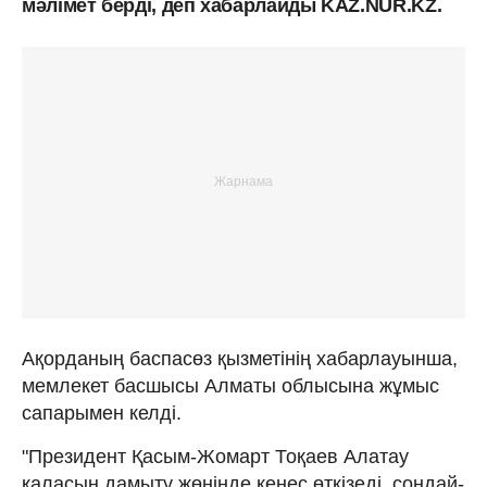
мәлімет берді, деп хабарлайды KAZ.NUR.KZ.
Ақорданың баспасөз қызметінің хабарлауынша,
мемлекет басшысы Алматы облысына жұмыс
сапарымен келді.
"Президент Қасым-Жомарт Тоқаев Алатау
қаласын дамыту жөнінде кеңес өткізеді, сондай-