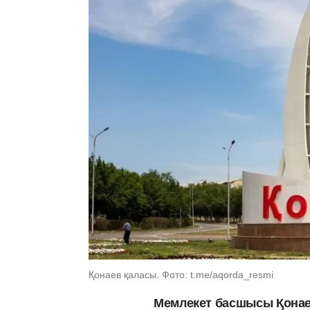
Қонаев қаласы. Фото: t.me/aqorda_resmi
Мемлекет басшысы Қона