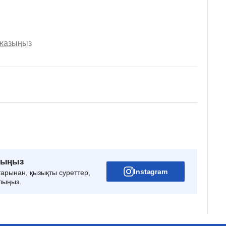
 жазыңыз
рыңыз
Instagram
тарынан, қызықты суреттер,
лыңыз.