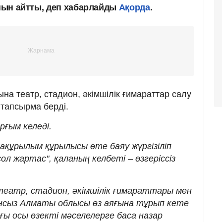
анын айтты, деп хабарлайды
Ақорда
.
а театр, стадион, әкімшілік ғимараттар салу
е тапсырма берді.
рғым келеді.
ақұрылым құрылысы өте баяу жүргізіліп
ол жартас", қаланың келбеті – өзгеріссіз
театр, стадион, әкімшілік ғимараттары мен
нсыз Алматы облысы өз аяғына тұрып кете
ы осы өзекті мәселелерге баса назар