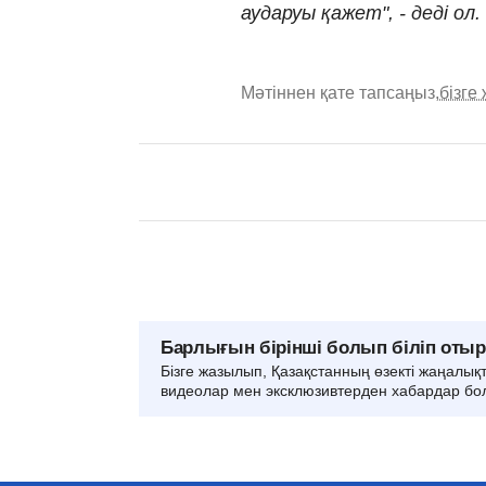
аударуы қажет", - деді ол.
Мәтіннен қате тапсаңыз,
бізге
Барлығын бірінші болып біліп оты
Бізге жазылып, Қазақстанның өзекті жаңалық
видеолар мен эксклюзивтерден хабардар бо