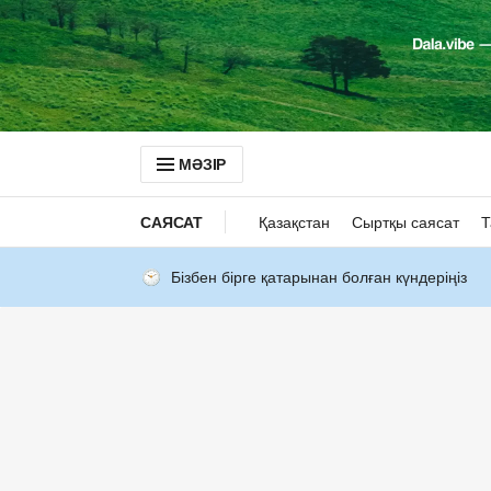
МӘЗІР
САЯСАТ
Қазақстан
Сыртқы саясат
Т
Бізбен бірге қатарынан болған күндеріңіз