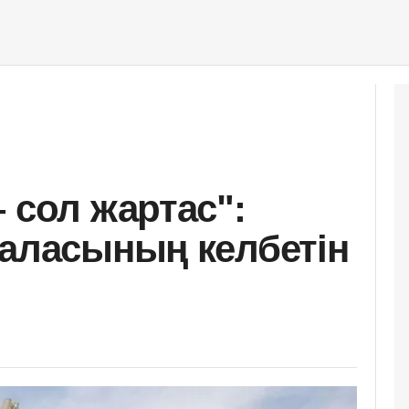
 сол жартас":
қаласының келбетін