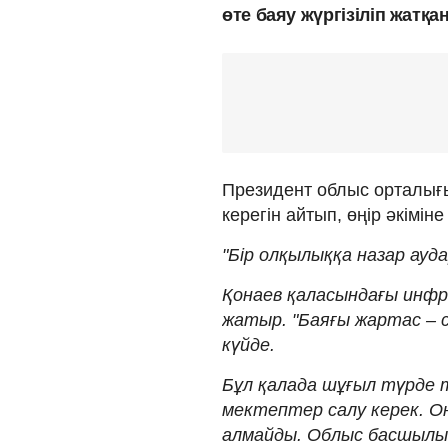
өте баяу жүргізіліп жатқ
Президент облыс орталығын
керегін айтып, өңір әкімін
"Бір олқылыққа назар ауда
Қонаев қаласындағы инфр
жатыр. "Баяғы жартас – с
күйде.
Бұл қалада шұғыл түрде 
мектептер салу керек. О
алмайды. Облыс басшылығ