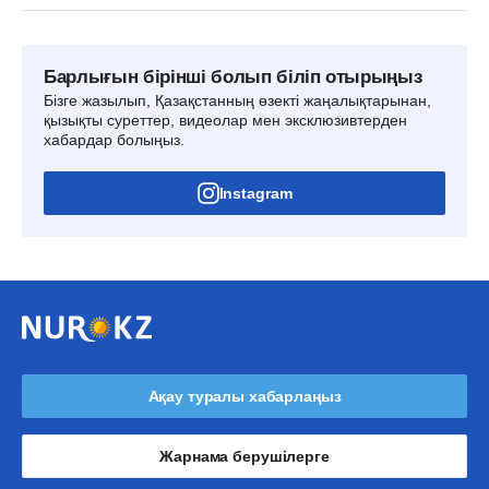
Барлығын бірінші болып біліп отырыңыз
Бізге жазылып, Қазақстанның өзекті жаңалықтарынан,
қызықты суреттер, видеолар мен эксклюзивтерден
хабардар болыңыз.
Instagram
Ақау туралы хабарлаңыз
Жарнама берушілерге