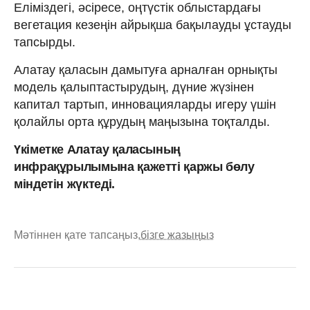
Еліміздегі, әсіресе, оңтүстік облыстардағы
вегетация кезеңін айрықша бақылауды ұстауды
тапсырды.
Алатау қаласын дамытуға арналған орнықты
модель қалыптастырудың, дүние жүзінен
капитал тартып, инновацияларды игеру үшін
қолайлы орта құрудың маңызына тоқталды.
Үкіметке Алатау қаласының
инфрақұрылымына қажетті қаржы бөлу
міндетін жүктеді.
Мәтіннен қате тапсаңыз,
бізге жазыңыз