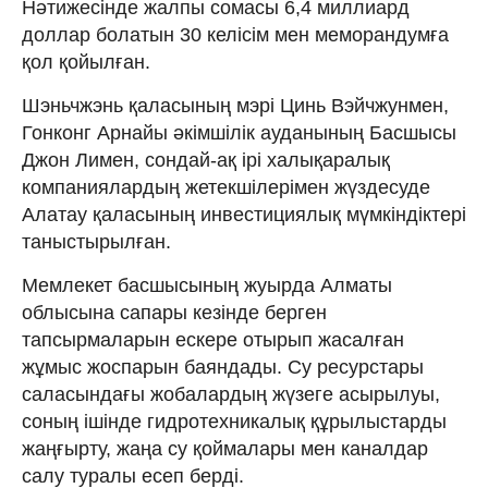
Нәтижесінде жалпы сомасы 6,4 миллиард
доллар болатын 30 келісім мен меморандумға
қол қойылған.
Шэньчжэнь қаласының мэрі Цинь Вэйчжунмен,
Гонконг Арнайы әкімшілік ауданының Басшысы
Джон Лимен, сондай-ақ ірі халықаралық
компаниялардың жетекшілерімен жүздесуде
Алатау қаласының инвестициялық мүмкіндіктері
таныстырылған.
Мемлекет басшысының жуырда Алматы
облысына сапары кезінде берген
тапсырмаларын ескере отырып жасалған
жұмыс жоспарын баяндады. Су ресурстары
саласындағы жобалардың жүзеге асырылуы,
соның ішінде гидротехникалық құрылыстарды
жаңғырту, жаңа су қоймалары мен каналдар
салу туралы есеп берді.