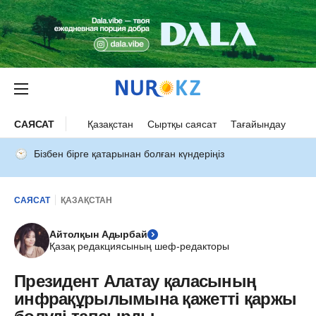
САЯСАТ
Қазақстан
Сыртқы саясат
Тағайындау
Бізбен бірге қатарынан болған күндеріңіз
САЯСАТ
ҚАЗАҚСТАН
Айтолқын Адырбай
Қазақ редакциясының шеф-редакторы
Президент Алатау қаласының
инфрақұрылымына қажетті қаржы