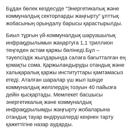
Бұдан бөлек кездесуде "Энергетикалық және
коммуналдық секторларды жаңғырту" ұлттық
жобасының орындалу барысы қарастырылды.
Биыл тұрғын үй-коммуналдық шаруашылық
инфрақұрылымын жаңартуға 1,1 триллион
теңгеден астам қаржы бөлінеді.Бұл –
тәуелсіздік жылдарында салаға бағытталған ең
қомақты сома. Қаржыландыруды отандық және
халықаралық қаржы институттары қамтамасыз
етеді. Аталған шаралар үш жыл ішінде
коммуналдық желілердің тозуын 40 пайызға
дейін қысқартады. Мемлекет басшысы
энергетикалық және коммуналдық
инфрақұрылымды жаңғырту жобаларына
отандық тауар өндірушілерді кеңінен тарту
қажеттігіне назар аударды.