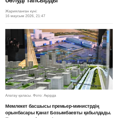
бөлуді тапсырды
Жарияланған күні:
16 маусым 2026, 21:47
Алатау қаласы. Фото: Ақорда
Мемлекет басшысы премьер-министрдің
орынбасары Қанат Бозымбаевты қабылдады.