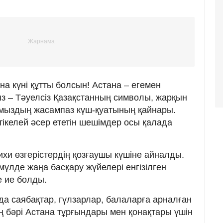
на күні құтты болсын! Астана – егемен
ыз – Тәуелсіз Қазақстанның символы, жарқын
мыздың жасампаз күш-қуатының қайнары.
келей әсер ететін шешімдер осы қалада
хи өзгерістердің қозғаушы күшіне айналды.
үлде жаңа басқару жүйелері енгізілген
е ие болды.
а саябақтар, гүлзарлар, балаларға арналған
 бәрі Астана тұрғындары мен қонақтары үшін