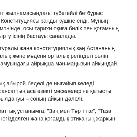
лт жылнамасындағы түбегейлі бетбұрыс
 Конституциясы заңды күшіне енді. Мұның
әнінде, осы тарихи оқиға билік пен қоғамның
ырту ісінің бастауы саналады.
туралы жаңа конституциялық заң Астананың
калық және мәдени орталық ретіндегі рөлін
 дамуындағы айрықша мән-маңызын айқындай
қ абырой-беделі де нығайып келеді.
аясаттың аса өзекті мәселелеріне қатысты
ылдануы – соның айқын дәлелі.
ттық ұстанымға, "Заң мен Тәртіпке", "Таза
 негізделген жаңа қоғамдық этиканың жарқын