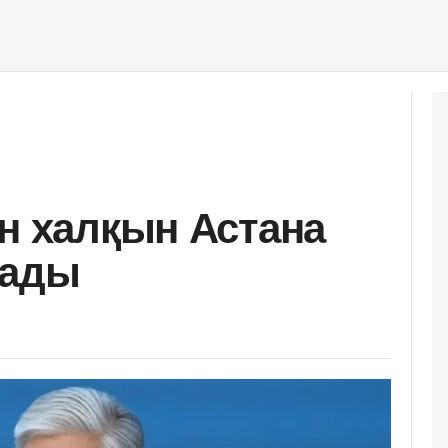
ан халқын Астана
тады