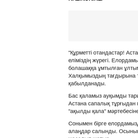
"Құрметті отандастар!
Аста
еліміздің жүрегі. Елордам
болашаққа ұмтылған ұлты
Халқымыздың тағдырына ті
қабылданады.
Бас қаламыз ауқымды тари
Астана сапалық тұрғыдан м
"ақылды қала" мәртебесін
Сонымен бірге елордамызд
алаңдар салынды. Осының