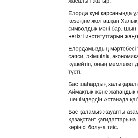
жасалып жатыр.
Елорда күні қарсаңында ұ
кезеңіне жол ашқан Халық
символдық мәні бар. Шын м
негізгі институттарын жаңғ
Елордамыздың мәртебесі 
саяси, әкімшілік, экономи
күшейтіп, оның мемлекет
түсті.
Бас шаһардың халықаралы
Аймақтық және жаһандық с
шешімдердің Астанада қаб
Бас қаламыз жауапты азама
Қазақстан" қағидаттарына
көрінісі болуға тиіс.