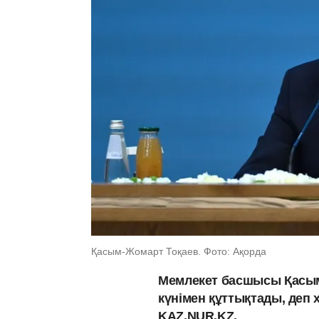
Қасым-Жомарт Тоқаев. Фото: Ақорда
Мемлекет басшысы Қасым
күнімен құттықтады, деп
KAZ.NUR.KZ.