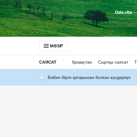
МӘЗІР
САЯСАТ
Қазақстан
Сыртқы саясат
Т
Бізбен бірге қатарынан болған күндеріңіз