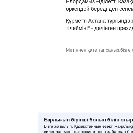
Елордамыз Әділетті Қазақс
өркендей береді деп сенем
Құрметті Астана тұрғында
тілеймін!" - делінген през
Мәтіннен қате тапсаңыз,
бізге
Барлығын бірінші болып біліп оты
Бізге жазылып, Қазақстанның өзекті жаңалық
видеолар мен эксклюзивтерден хабардар бо