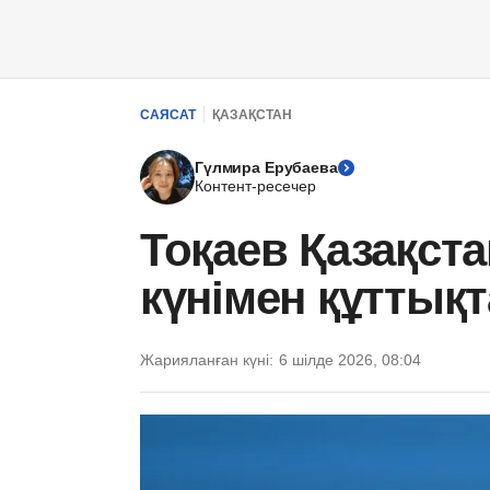
САЯСАТ
ҚАЗАҚСТАН
Гүлмира Ерубаева
Контент-ресечер
Тоқаев Қазақст
күнімен құттық
Жарияланған күні:
6 шілде 2026, 08:04