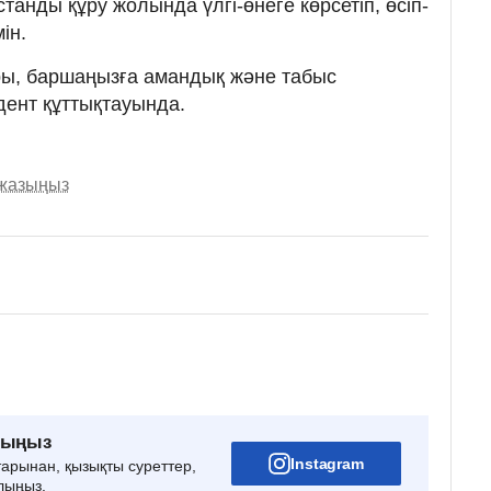
танды құру жолында үлгі-өнеге көрсетіп, өсіп-
ін.
ры, баршаңызға амандық және табыс
идент құттықтауында.
 жазыңыз
рыңыз
Instagram
тарынан, қызықты суреттер,
лыңыз.