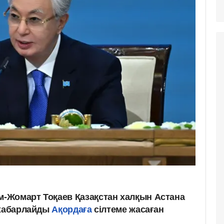
-Жомарт Тоқаев Қазақстан халқын Астана
 хабарлайды
Ақордаға
сілтеме жасаған