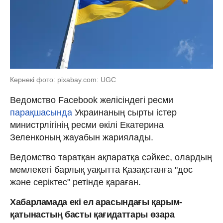
Көрнекі фото: pixabay.com: UGC
Ведомство Facebook желісіндегі ресми
парақшасында
Украинаның сырты істер
министрлігінің ресми өкілі Екатерина
Зеленконың жауабын жариялады.
Ведомство таратқан ақпаратқа сәйкес, олардың
мемлекеті барлық уақытта Қазақстанға "дос
және серіктес" ретінде қараған.
Хабарламада екі ел арасындағы қарым-
қатынастың басты қағидаттары өзара