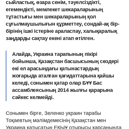
сыйластық, өзара сенім, тәуелсіздікті,
егемендікті, мемлекет шекараларының
тұтастығы мен шекараларының қол
сұғылмаушылығын құрметтеу, сондай-ақ бір-
бірінің ішкі істеріне араласпау, халықаралық
заңдарды сақтау екені атап өтілген.
Алайда, Украина тарапының пікірі
бойынша, Қазақстан басшысының сөздері
екі ел арасындағы қатынастардың
жоғарыда аталған қағидаттарына қайшы
келеді, сонымен қатар олар БҰҰ Бас
ассамблеясының 2014 жылғы қарарына
сәйкес келмейді.
Сонымен бірге, Зеленко украин тарабы
Тоқаевтың мәлімдемесінің Қазақстан мен
Украина қатысатын ЕҚЫҰ отырысы қарсаңында