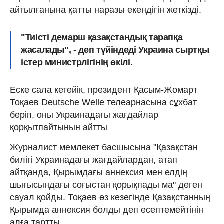
айтылғанына қатты наразы екендігін жеткізді.
"Тиісті демарш қазақстандық тарапқа
жасалады", - деп түйіндеді Украина сыртқы
істер министрлігінің өкілі.
Еске сала кетейік, президент Қасым-Жомарт
Тоқаев Deutsche Welle телеарнасына сұхбат
беріп, оны Украинадағы жағдайлар
қорқытпайтынын айтты
Журналист мемлекет басшысына "Қазақстан
билігі Украинадағы жағдайлардан, атап
айтқанда, Қырымдағы аннексия мен елдің
шығысындағы соғыстан қорықпады ма" деген
сауал қойды. Тоқаев өз кезегінде Қазақстанның
Қырымда аннексия болды деп есептемейтінін
алға тартты.