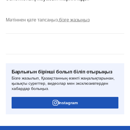
Мәтіннен қате тапсаңыз,
бізге жазыңыз
Барлығын бірінші болып біліп отырыңыз
Бізге жазылып, Қазақстанның өзекті жаңалықтарынан,
қызықты суреттер, видеолар мен эксклюзивтерден
хабардар болыңыз.
Instagram