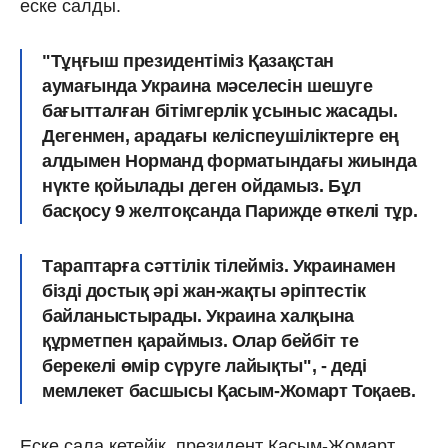
еске салды.
"Тұңғыш президентіміз Қазақстан
аумағында Украина мәселесін шешуге
бағытталған бітімгерлік ұсыныс жасады.
Дегенмен, арадағы келіспеушіліктерге ең
алдымен Норманд форматындағы жиында
нүкте қойылады деген ойдамыз. Бұл
басқосу 9 желтоқсанда Парижде өткелі тұр.
Тараптарға сәттілік тілейміз. Украинамен
бізді достық әрі жан-жақты әріптестік
байланыстырады. Украина халқына
құрметпен қараймыз. Олар бейбіт те
берекелі өмір сүруге лайықты", - деді
мемлекет басшысы Қасым-Жомарт Тоқаев.
Еске сала кетейік, президент Қасым-Жомарт