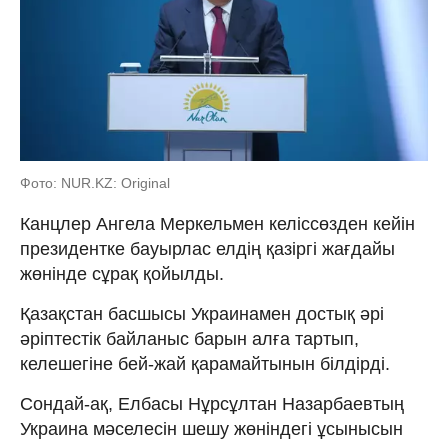
Фото: NUR.KZ: Original
Канцлер Ангела Меркельмен келіссөзден кейін
президентке бауырлас елдің қазіргі жағдайы
жөнінде сұрақ қойылды.
Қазақстан басшысы Украинамен достық әрі
әріптестік байланыс барын алға тартып,
келешегіне бей-жай қарамайтынын білдірді.
Сондай-ақ, Елбасы Нұрсұлтан Назарбаевтың
Украина мәселесін шешу жөніндегі ұсынысын