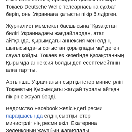
Тоқаев Deutsche Welle телеарнасына сұхбат
беріп, оны Украинаға қатысты пікір білдірген.
Журналист мемлекет басшысына "Қазақстан
билігі Украинадағы жағдайлардан, атап
айтқанда, Қырымдағы аннексия мен елдің
шығысындағы соғыстан қорықпады ма" деген
сауал қойды. Тоқаев өз кезегінде Қазақстанның
Қырымда аннексия болды деп есептемейтінін
алға тартты.
Артынша, Украинаның сыртқы істер министрлігі
Тоқаевтың Қырымдағы жағдай туралы айтқан
пікіріне жауап берді.
Ведомство Facebook желісіндегі ресми
парақшасында
елдің сыртқы істер
министрлігінің ресми өкілі Екатерина
Зеленконың жауабын жариялады.