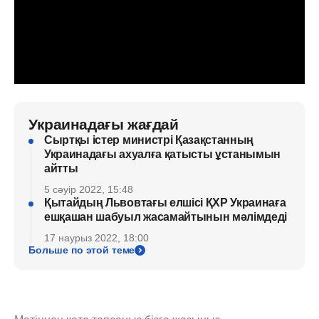
Украинадағы жағдай
Сыртқы істер министрі Қазақстанның
Украинадағы ахуалға қатысты ұстанымын
айтты
5 сәуір 2022, 15:48
Қытайдың Львовтағы елшісі ҚХР Украинаға
ешқашан шабуыл жасамайтынын мәлімдеді
17 наурыз 2022, 18:00
Больше по этой теме