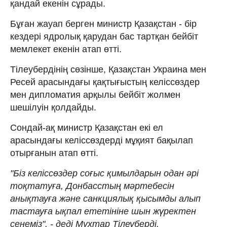
қандай екенін сұрады.
Бұған жауап берген министр Қазақстан - бір
кездері ядролық қарудан бас тартқан бейбіт
мемлекет екенін атап өтті.
Тілеубердінің сөзінше, Қазақстан Украина мен
Ресей арасындағы қақтығыстың келіссөздер
мен дипломатия арқылы бейбіт жолмен
шешілуін қолдайды.
Сондай-ақ министр Қазақстан екі ел
арасындағы келіссөздерді мұқият бақылап
отырғанын атап өтті.
"Біз келіссөздер соғыс қимылдарын одан әрі
тоқтатуға, Донбасстың мәртебесін
анықтауға және санкциялық қысымды алып
тастауға ықпал ететініне шын жүректен
сенеміз", - деді Мұхтар Тілеуберді.