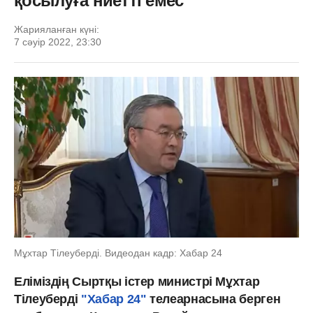
қосылуға ниетті емес
Жарияланған күні:
7 сәуір 2022, 23:30
Мұхтар Тілеуберді. Видеодан кадр: Хабар 24
Еліміздің Сыртқы істер министрі Мұхтар
Тілеуберді
"Хабар 24"
телеарнасына берген