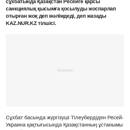
сұхбатында Қазақстан Ресейге қарсы
санкциялық қысымға қосылуды жоспарлап
отырған жоқ деп мәлімдеді, деп жазады
KAZ.NUR.KZ тілшісі.
Сұхбат басында жүргізуші Тілеубердіден Ресей-
Украина қақтығысында Қазақстанның ұстанымы