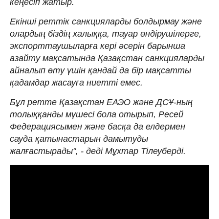
кеңесіп жатыр.
Екінші реттік санкцияларды болдырмау және
олардың біздің халыққа, тауар өндірушілерге,
экспорттаушыларға кері әсерін барынша
азайту мақсатында Қазақстан санкцияларды
айналып өту үшін қандай да бір мақсатты
қадамдар жасауға ниетті емес.
Бұл ретте Қазақстан ЕАЭО және ДСҰ-ның
толыққанды мүшесі бола отырып, Ресей
Федерациясымен және басқа да елдермен
сауда қатынастарын дамытуды
жалғастырады", - деді Мұхтар Тілеуберді.