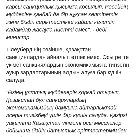
қарсы санкциялық қысымға қосылып, Ресейдің
мүддесіне қандай да бір нұқсан келтіретін
және біздің серіктестікке қайшы келетін
қадамдар жасауға ниетті емес", - деді
министр.
Тілеубердінің сөзінше, Қазақстан
санкциялардан айналып өтпек емес. Осы ретте
үкімет санкциялардың экономикамызға тигізетін
ауыр зардаптарының алдын алуға бар күшін
салуда.
"Өзінің ұлттық мүдделерін қорғай отырып,
Қазақстан бұл санкциялардың
экономикамыздың дамуына айтарлықтай
әсерін тигізбеуі үшін бар күшін салуда. Қазіргі
уақытта Қазақстан үкіметі осы мәселелер
бойынша біздің батыстық әріптестерімізбен