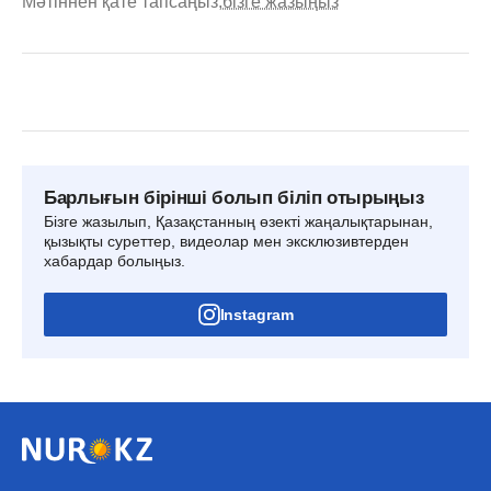
Мәтіннен қате тапсаңыз,
бізге жазыңыз
Барлығын бірінші болып біліп отырыңыз
Бізге жазылып, Қазақстанның өзекті жаңалықтарынан,
қызықты суреттер, видеолар мен эксклюзивтерден
хабардар болыңыз.
Instagram