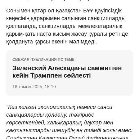
Сонымен қатар ол Қазақстан БҰҰ Қауіпсіздік
кеңесінің қарарымен салынған санкцияларды
қоспағанда, санкцияларды мемлекетаралық
қарым-қатынаста қысым жасау құралы ретінде
қолдануға қарсы екенін мәлімдеді.
СВЕЖАЯ ПУБЛИКАЦИЯ ПО ТЕМЕ:
Зеленский Аляскадағы саммиттен
кейін Трамппен сөйлесті
16 тамыз 2025, 15:10
"Кез келген экономикалық немесе саяси
санкцияларды қолдану, тәжірибе
көрсеткендей, халықаралық даулар мен
қақтығыстарды шешудің ең тиімді жолы емес.
Сондықтан Қазақстан Ресей Федерациясына