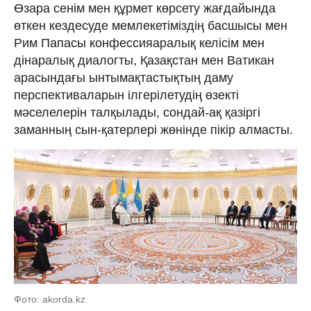
Өзара сенім мен құрмет көрсету жағдайында
өткен кездесуде мемлекетіміздің басшысы мен
Рим Папасы конфессияаралық келісім мен
дінаралық диалогты, Қазақстан мен Ватикан
арасындағы ынтымақтастықтың даму
перспективаларын ілгерілетудің өзекті
мәселелерін талқылады, сондай-ақ қазіргі
заманның сын-қатерлері жөнінде пікір алмасты.
Фото: akorda.kz