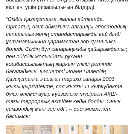
келгені үшін ризашылығын білдірді.
"Сіздің Қазақстанға, жалпы айтқанда,
Орталық Азия аймағына алғашқы апостолдық
сапарыңыз менің отандастарымды қай дінді
ұстанатынына қарамастан зор қуанышқа
бөледі. Сіздің бұл сапарыңызды қайырымдылық
пен әділдік жолындағы рухани
көшбасшылықтың жарқын үлгісі ретінде
бағалаймын. Қасиетті Иоанн Павелдің
Қазақстанға жасаған тарихи сапары 2001
жылы қыркүйекте, сол жылғы 11 қыркүйекте
бүкіл әлемді ауыр күйзеліске түсірген АҚШ-
тағы террорлық актіден кейін болды. Оның
символдық мәні зор еді", – деді мемлекет
басшысы.