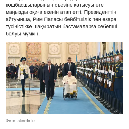
көшбасшыларының съезіне қатысуы өте
маңызды оқиға екенін атап өтті. Президенттің
айтуынша, Рим Папасы бейбітшілік пен өзара
түсіністікке шақыратын бастамаларға себепші
болуы мүмкін.
Фото: akorda.kz