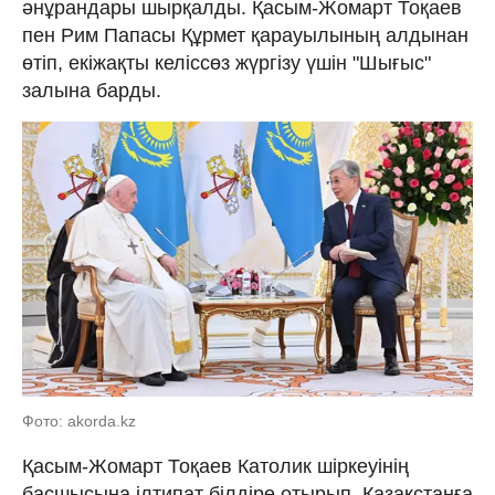
әнұрандары шырқалды. Қасым-Жомарт Тоқаев
пен Рим Папасы Құрмет қарауылының алдынан
өтіп, екіжақты келіссөз жүргізу үшін "Шығыс"
залына барды.
Фото: akorda.kz
Қасым-Жомарт Тоқаев Католик шіркеуінің
басшысына ілтипат білдіре отырып, Қазақстанға