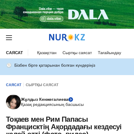
САЯСАТ
Қазақстан
Сыртқы саясат
Тағайындау
Бізбен бірге қатарынан болған күндеріңіз
САЯСАТ
СЫРТҚЫ САЯСАТ
Жұлдыз Кенжегалиева
Қазақ редакциясының басшысы
Тоқаев мен Рим Папасы
Францисктің Ақордадағы кездесуі