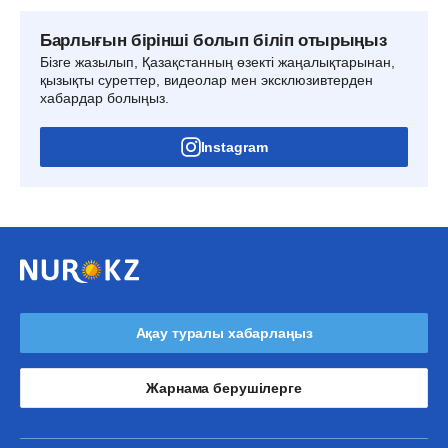
Барлығын бірінші болып біліп отырыңыз
Бізге жазылып, Қазақстанның өзекті жаңалықтарынан,
қызықты суреттер, видеолар мен эксклюзивтерден
хабардар болыңыз.
Instagram
Ақау туралы хабарлаңыз
Жарнама берушілерге