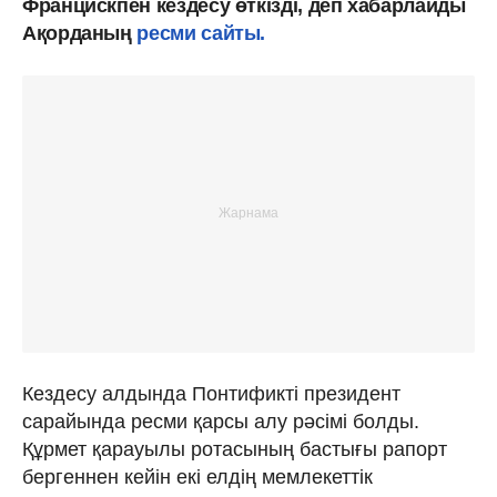
Францискпен кездесу өткізді, деп хабарлайды
Ақорданың
ресми сайты.
Кездесу алдында Понтификті президент
сарайында ресми қарсы алу рәсімі болды.
Құрмет қарауылы ротасының бастығы рапорт
бергеннен кейін екі елдің мемлекеттік