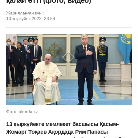
қалай өтті (фото, видео)
Жарияланған күні:
13 қыркүйек 2022, 23:54
Фото: akorda.kz
13 қыркүйекте мемлекет басшысы Қасым-
Жомарт Тоқаев Ақордада Рим Папасы