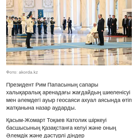
Фото: akorda.kz
Президент Рим Папасының сапары
халықаралық аренадағы жағдайдың шиеленісуі
мен әлемдегі ауыр геосаяси ахуал аясында өтіп
жатқанына назар аударды.
Қасым-Жомарт Тоқаев Католик шіркеуі
басшысының Қазақстанға келуі және оның
Әлемдік және дәстүрлі діндер