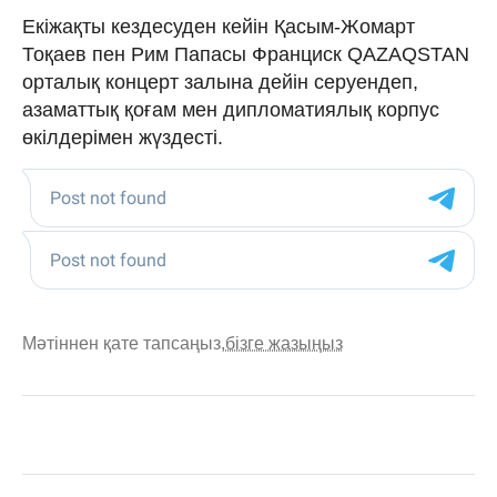
Екіжақты кездесуден кейін Қасым-Жомарт
Тоқаев пен Рим Папасы Франциск QAZAQSTAN
орталық концерт залына дейін серуендеп,
азаматтық қоғам мен дипломатиялық корпус
өкілдерімен жүздесті.
Мәтіннен қате тапсаңыз,
бізге жазыңыз