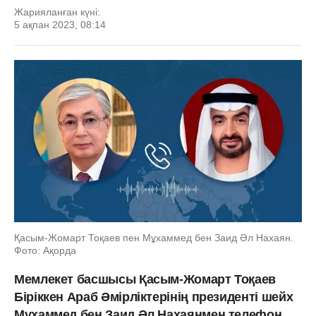
Жарияланған күні:
5 ақпан 2023, 08:14
Қасым-Жомарт Тоқаев пен Мұхаммед бен Заид Әл Нахаян.
Фото: Ақорда
Мемлекет басшысы Қасым-Жомарт Тоқаев
Біріккен Араб Әмірліктерінің президенті шейх
Мұхаммед бен Заид Әл Нахаянмен телефон