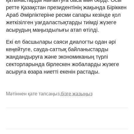
ретте Қазақстан президентінің жақында Біріккен
Араб Әмірліктеріне ресми сапары кезінде қол
жеткізілген уағдаластықтарды тиімді жүзеге
асырудың маңыздылығы атап өтілді.
Екі ел басшылары саяси диалогты одан әрі
кеңейтуге, сауда-саттық байланыстарды
жандандыруға және экономиканың түрлі
секторларында бірлескен жобаларды жүзеге
асыруға өзара ниетті екенін растады.
Мәтіннен қате тапсаңыз,
бізге жазыңыз