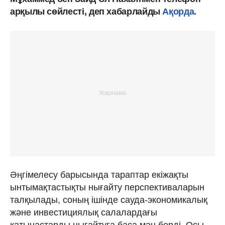
арқылы сөйлесті, деп хабарлайды
Ақорда.
Әңгімелесу барысында тараптар екіжақты
ынтымақтастықты нығайту перспективаларын
талқылады, соның ішінде сауда-экономикалық
және инвестициялық салалардағы
қатынастарды нығайтуға баса мән берді. Осы