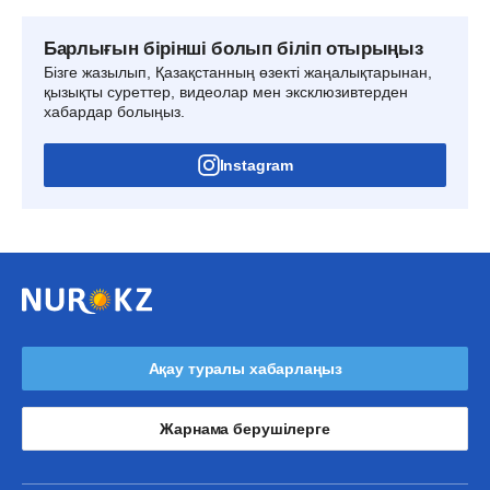
Барлығын бірінші болып біліп отырыңыз
Бізге жазылып, Қазақстанның өзекті жаңалықтарынан,
қызықты суреттер, видеолар мен эксклюзивтерден
хабардар болыңыз.
Instagram
Ақау туралы хабарлаңыз
Жарнама берушілерге