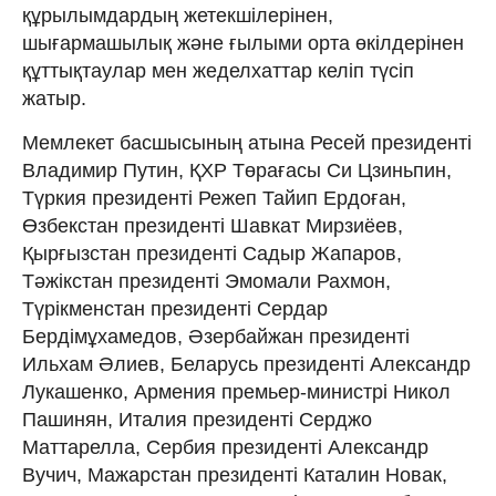
құрылымдардың жетекшілерінен,
шығармашылық және ғылыми орта өкілдерінен
құттықтаулар мен жеделхаттар келіп түсіп
жатыр.
Мемлекет басшысының атына Ресей президенті
Владимир Путин, ҚХР Төрағасы Си Цзиньпин,
Түркия президенті Режеп Тайип Ердоған,
Өзбекстан президенті Шавкат Мирзиёев,
Қырғызстан президенті Садыр Жапаров,
Тәжікстан президенті Эмомали Рахмон,
Түрікменстан президенті Сердар
Бердімұхамедов, Әзербайжан президенті
Ильхам Әлиев, Беларусь президенті Александр
Лукашенко, Армения премьер-министрі Никол
Пашинян, Италия президенті Серджо
Маттарелла, Сербия президенті Александр
Вучич, Мажарстан президенті Каталин Новак,