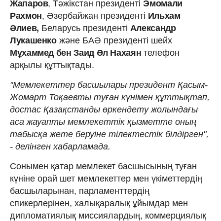
Жапаров
, Тәжікстан президенті
Эмомали
Рахмон
, Әзербайжан президенті
Ильхам
Әлиев,
Беларусь президенті
Александр
Лукашенко
және БАӘ президенті шейх
Мұхаммед бен Заид Әл Нахаян
телефон
арқылы құттықтады.
"Мемлекеттер басшылары президент Қасым-
Жомарт Тоқаевты туған күнімен құттықтап,
достас Қазақстанды өркендету жолындағы
аса жауапты мемлекеттік қызметте оның
табысқа жете беруіне тілектестік білдірген",
- делінген хабарламада.
Сонымен қатар мемлекет басшысының туған
күніне орай шет мемлекеттер мен үкіметтердің
басшыларынан, парламенттердің
спикерлерінен, халықаралық ұйымдар мен
дипломатиялық миссиялардың, коммерциялық