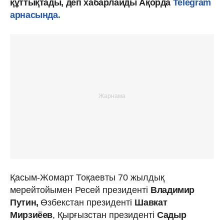
құттықтады, деп хабарлайды Ақорда
Telegram
арнасында.
Қасым-Жомарт Тоқаевты 70 жылдық
мерейтойымен Ресей президенті
Владимир
Путин,
Өзбекстан президенті
Шавкат
Мирзиёев
, Қырғызстан президенті
Садыр