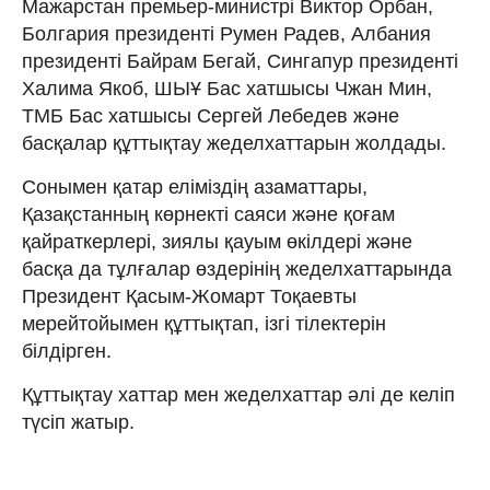
Мажарстан премьер-министрі Виктор Орбан,
Болгария президенті Румен Радев, Албания
президенті Байрам Бегай, Сингапур президенті
Халима Якоб, ШЫҰ Бас хатшысы Чжан Мин,
ТМБ Бас хатшысы Сергей Лебедев және
басқалар құттықтау жеделхаттарын жолдады.
Сонымен қатар еліміздің азаматтары,
Қазақстанның көрнекті саяси және қоғам
қайраткерлері, зиялы қауым өкілдері және
басқа да тұлғалар өздерінің жеделхаттарында
Президент Қасым-Жомарт Тоқаевты
мерейтойымен құттықтап, ізгі тілектерін
білдірген.
Құттықтау хаттар мен жеделхаттар әлі де келіп
түсіп жатыр.