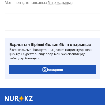
Мәтіннен қате тапсаңыз,
бізге жазыңыз
Барлығын бірінші болып біліп отырыңыз
Бізге жазылып, Қазақстанның өзекті жаңалықтарынан,
қызықты суреттер, видеолар мен эксклюзивтерден
хабардар болыңыз.
Instagram