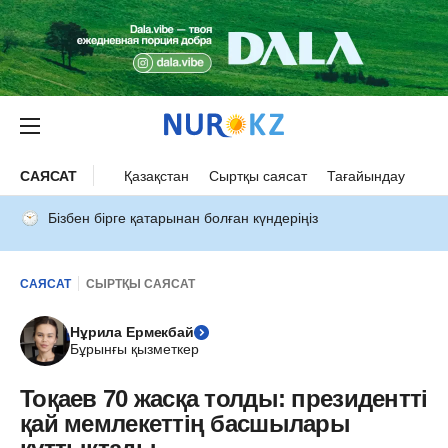
САЯСАТ
Қазақстан
Сыртқы саясат
Тағайындау
Бізбен бірге қатарынан болған күндеріңіз
САЯСАТ
СЫРТҚЫ САЯСАТ
Нұрила Ермекбай
Бұрынғы қызметкер
Тоқаев 70 жасқа толды: президентті
қай мемлекеттің басшылары