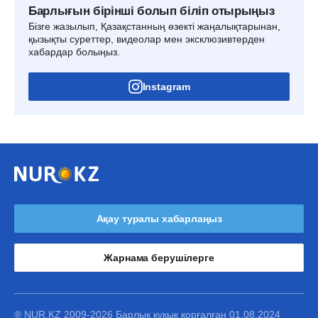
Барлығын бірінші болып біліп отырыңыз
Бізге жазылып, Қазақстанның өзекті жаңалықтарынан,
қызықты суреттер, видеолар мен эксклюзивтерден
хабардар болыңыз.
Instagram
Ақау туралы хабарлаңыз
Жарнама берушілерге
® NUR.KZ 2009-2026 Барлық құқық қорғалған 01.08.2024