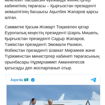
кабинетінің төрағасы – Қырғызстан президенті
әкімшілігінің басшысы Ақылбек Жапаров қарсы
алған.
Саммитке Қасым-Жомарт Тоқаевпен қатар
Еуропалық кеңестің президенті Шарль Мишель,
Қырғызстан президенті Садыр Жапаров,
Тәжікстан президенті Эмомали Рахмон,
Өзбекстан президенті Шавкат Мирзиеев және
Түрікменстан министрлер кабинеті төрағасының
орынбасары Нұрмұхаммет Аманнепесов
қатысады деп жоспарланып отыр.