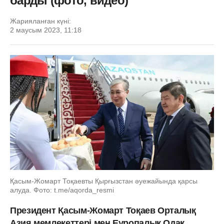
барды (фото, видео)
Жарияланған күні:
2 маусым 2023, 11:18
Қасым-Жомарт Тоқаевты Қырғызстан әуежайында қарсы
алуда. Фото: t.me/aqorda_resmi
Президент Қасым-Жомарт Тоқаев Орталық
Азия мемлекеттері мен Еуропалық Одақ