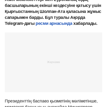
басшыларының екінші кездесуіне қатысу үшін
Қырғызстанның Шолпан-Ата қаласына жұмыс
сапарымен барды. Бұл туралы Ақорда
Telegram-дағы
ресми арнасында
хабарлады.
Президенттің баспаөз қызметінің мәліметінше,
мемлекет басшысын әуежайда Министрлер