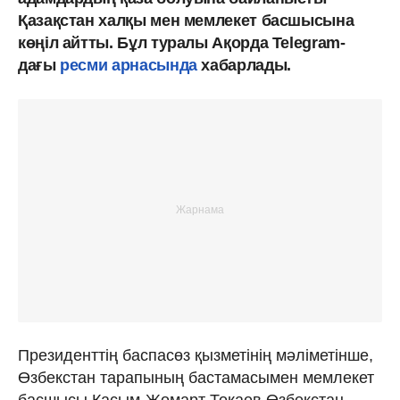
Қазақстан халқы мен мемлекет басшысына
көңіл айтты. Бұл туралы Ақорда Telegram-
дағы
ресми арнасында
хабарлады.
Президенттің баспасөз қызметінің мәліметінше,
Өзбекстан тарапының бастамасымен мемлекет
басшысы Қасым-Жомарт Тоқаев Өзбекстан