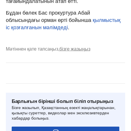
тағайындалатынын атап өтті.
Бұдан бөлек Бас прокуртура Абай
облысындағы орман өрті бойынша
қылмыстық
іс қозғалғанын мәлімдеді
.
Мәтіннен қате тапсаңыз,
бізге жазыңыз
Барлығын бірінші болып біліп отырыңыз
Бізге жазылып, Қазақстанның өзекті жаңалықтарынан,
қызықты суреттер, видеолар мен эксклюзивтерден
хабардар болыңыз.