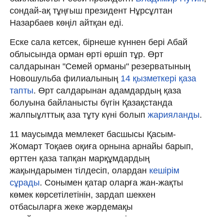
сондай-ақ тұңғыш президент Нұрсұлтан
Назарбаев көңіл айтқан еді.
Еске сала кетсек, бірнеше күннен бері Абай
облысында орман өрті өршіп тұр. Өрт
салдарынан "Семей орманы" резерватының
Новошульба филиалының
14 қызметкері қаза
тапты
. Өрт салдарынан адамдардың қаза
болуына байланысты бүгін Қазақстанда
жалпыұлттық аза тұту күні болып
жарияланды
.
11 маусымда мемлекет басшысы Қасым-
Жомарт Тоқаев оқиға орнына арнайы барып,
өрттен қаза тапқан марқұмдардың
жақындарымен тілдесіп, олардан
кешірім
сұрады
. Сонымен қатар оларға жан-жақты
көмек көрсетілетінін, зардап шеккен
отбасыларға жеке жәрдемақы