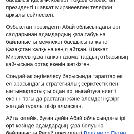
президенті Шавкат Мирзиеевпен телефон
арқылы сөйлескен.
Өзбекстан президенті Абай облысындағы өрт
салдарынан адамдардың қаза табуына
байланысты мемлекет басшысына және
Қазақстан халқына көңіл айтқан. Шавкат
Мирзиеев қаза тапқан азаматтардың отбасының
қайғысына ортақ екенін жеткізген.
Сондай-ақ әңгімелесу барысында тараптар екі
ел арасындағы стратегиялық серіктестік пен
ынтымақтастықты одан әрі нығайтуға ниетті
екенін тағы да растаған және әлемдегі қазіргі
жағдай туралы пікір алмасқан.
Айта кетейік, бұған дейін Абай облысындағы ірі
өрт кезінде адамдардың қаза болуына
байланысты Ресей президенті
Владимир Путин
,