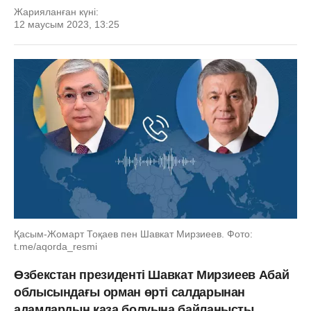
Жарияланған күні:
12 маусым 2023, 13:25
Қасым-Жомарт Тоқаев пен Шавкат Мирзиеев. Фото:
t.me/aqorda_resmi
Өзбекстан президенті Шавкат Мирзиеев Абай
облысындағы орман өрті салдарынан
адамдардың қаза болуына байланысты