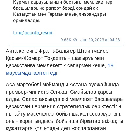
Айта кетейік, Франк-Вальтер Штайнмайер
Қасым-Жомарт Тоқаевтың шақыруымен
Қазақстанға мемлекеттік сапармен кеше,
19
маусымда келген еді
.
Аса мәртебелі мейманды Астана әуежайында
премьер-министр Әлихан Смайылов қарсы
алды. Сапар аясында екі мемлекет басшылары
Қазақстан-Германия стратегиялық серіктестігін
нығайту мәселелері бойынша келіссөз жүргізіп,
оның қорытындысы бойынша бірқатар екіжақты
құжаттарға қол қояды деп жоспарланған.