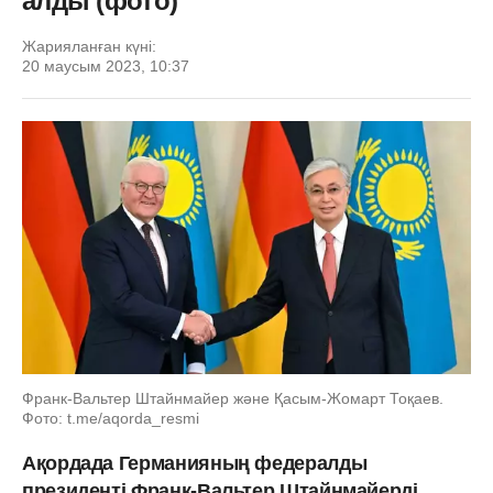
алды (фото)
Жарияланған күні:
20 маусым 2023, 10:37
Франк-Вальтер Штайнмайер және Қасым-Жомарт Тоқаев.
Фото: t.me/aqorda_resmi
Ақордада Германияның федералды
президенті Франк-Вальтер Штайнмайерді