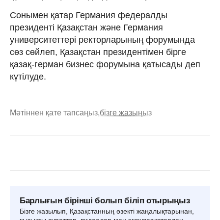
Сонымен қатар Германия федералды
президенті Қазақстан және Германия
университеттері ректорларының форумында
сөз сөйлеп, Қазақстан президентімен бірге
қазақ-герман бизнес форумына қатысады деп
күтілуде.
Мәтіннен қате тапсаңыз,
бізге жазыңыз
Барлығын бірінші болып біліп отырыңыз
Бізге жазылып, Қазақстанның өзекті жаңалықтарынан,
қызықты суреттер, видеолар мен эксклюзивтерден