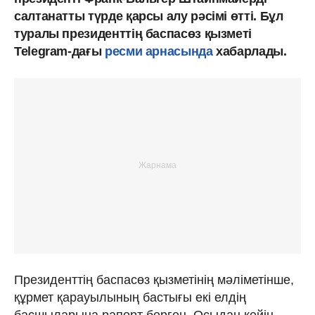
салтанатты түрде қарсы алу рәсімі өтті. Бұл
туралы президенттің баспасөз қызметі
Telegram-дағы
ресми арнасында
хабарлады.
Президенттің баспасөз қызметінің мәліметінше,
құрмет қарауылының бастығы екі елдің
басшыларына рапорт берген. Осыдан кейін