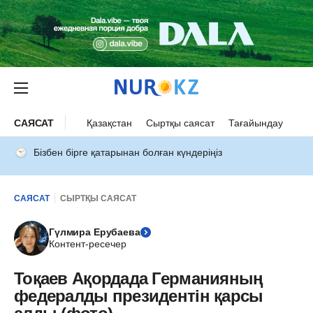
САЯСАТ
Қазақстан
Сыртқы саясат
Тағайындау
Бізбен бірге қатарынан болған күндеріңіз
САЯСАТ
СЫРТҚЫ САЯСАТ
Гүлмира Ерубаева
Контент-ресечер
Тоқаев Ақордада Германияның
федералды президентін қарсы