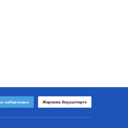
лы хабарлаңыз
Жарнама берушілерге