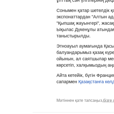
ұлттық сән үлгілерінің де
Сонымен қатар шетелдік қ
экспонаттардан "Алтын ада
"Қыпшақ жауынгері", жаса
Ықылас Дүкенұлы атындағ
таныстырылды.
Этноауыл аумағында Қас
балуандарымыз қазақ күрес
ойынын, ал саятшылар мен
көрсетіп, халқымыздың аң
Айта кетейік, бүгін Фран
сапармен
Қазақстанға келд
Мәтіннен қате тапсаңыз,
бізге