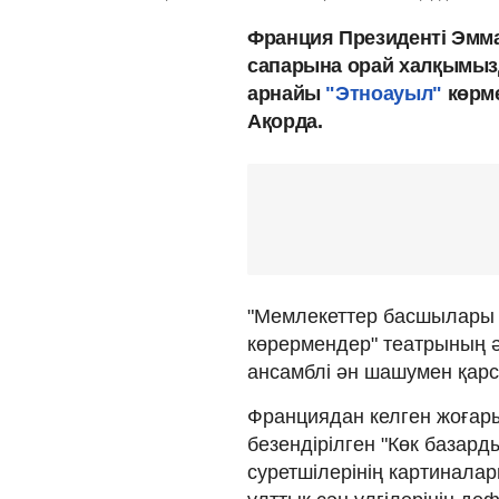
Франция Президенті Эмм
сапарына орай халқымыз
арнайы
"Этноауыл"
көрм
Ақорда.
"Мемлекеттер басшылары 
көрермендер" театрының ә
ансамблі ән шашумен қарс
Франциядан келген жоғар
безендірілген "Көк базар
суретшілерінің картиналар