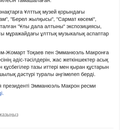
филесін тамашалаған.
онақтарға Ұлттық музей қорындағы
м", "Берел жылқысы", "Сармат көсемі",
қталған "Ұлы дала алтыны" экспозициясы,
ы мұражайдағы ұлттық музыкалық аспаптар
ым-Жомарт Тоқаев пен Эмманюэль Макронға
інің әдіс-тәсілдерін, жас жеткіншектер асық
 құсбегілер тазы иттері мен қыран құстарын
шылық дәстүрі туралы әңгімелеп берді.
ция президенті Эмманюэль Макрон ресми
і.
 жазыңыз