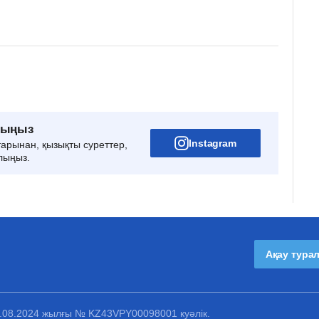
рыңыз
Instagram
тарынан, қызықты суреттер,
лыңыз.
Ақау тура
1.08.2024 жылғы № KZ43VPY00098001 куәлік.