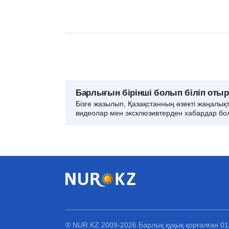
Барлығын бірінші болып біліп оты
Бізге жазылып, Қазақстанның өзекті жаңалық
видеолар мен эксклюзивтерден хабардар бо
® NUR.KZ 2009-2026 Барлық құқық қорғалған 0