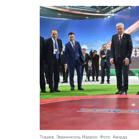
Тоқаев, Эмманюэль Макрон. Фото: Ақорда