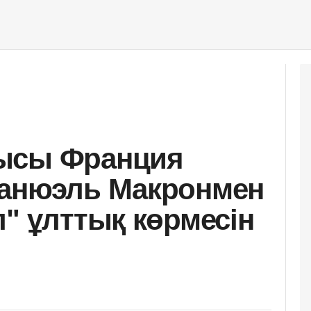
ысы Франция
манюэль Макронмен
л" ұлттық көрмесін