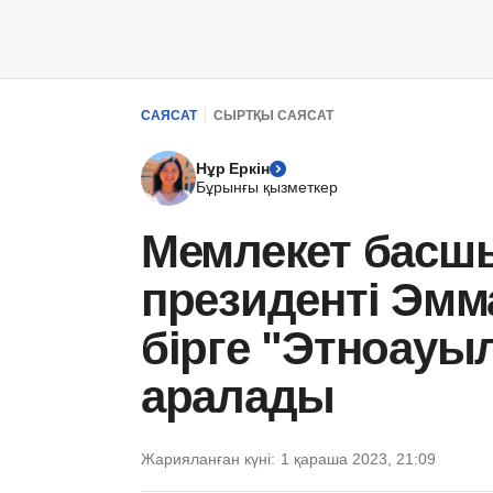
САЯСАТ
СЫРТҚЫ САЯСАТ
Нұр Еркін
Бұрынғы қызметкер
Мемлекет басш
президенті Эм
бірге "Этноауы
аралады
Жарияланған күні:
1 қараша 2023, 21:09