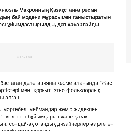
анюэль Макронның Қазақстанға ресми
дың бай мәдени мұрасымен таныстыратын
есі ұйымдастырылды, деп хабарлайды
бастаған делегацияны көрме алаңында "Жас
ртістері мен "Қорқыт" этно-фольклорлық
ы алған.
ы мәртебелі меймандар жеміс-жидекпен
ды", қолөнер бұйымдарын және қазақ
ын, сондай-ақ отандық дизайнерлер әзірлеген