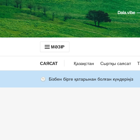
МӘЗІР
САЯСАТ
Қазақстан
Сыртқы саясат
Т
Бізбен бірге қатарынан болған күндеріңіз