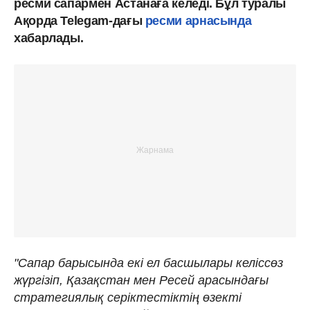
ресми сапармен Астанаға келеді. Бұл туралы
Ақорда Telegam-дағы
ресми арнасында
хабарлады.
"Сапар барысында екі ел басшылары келіссөз
жүргізіп, Қазақстан мен Ресей арасындағы
стратегиялық серіктестіктің өзекті