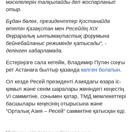
мәселелерін талқылайды деп жоспарланып
отыр.
Бұдан бөлек, президенттер Қостанайда
өтетін Қазақстан мен Ресейдің XIX
Өңіраралық ынтымақтастық форумына
бейнебайланыс режимінде қатысады", -
делінген хабарламада.
Естеріңізге сала кетейік, Владимир Путин соңғы
рет Астанаға былтыр қазанда
келген болатын
.
Ол кезде Ресей президенті Азиядағы өзара іс-
қимыл және сенім шаралары жөніндегі кеңестің
VI саммитіне, сонымен қатар, ТМД мемлекеттері
басшылары кеңесінің отырысына және
"Орталық Азия – Ресей" саммитіне қатысқан еді.