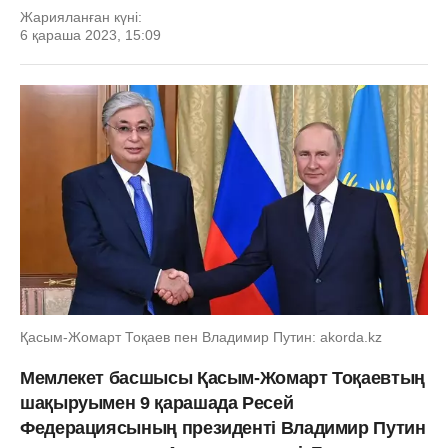
Жарияланған күні:
6 қараша 2023, 15:09
Қасым-Жомарт Тоқаев пен Владимир Путин: akorda.kz
Мемлекет басшысы Қасым-Жомарт Тоқаевтың
шақыруымен 9 қарашада Ресей
Федерациясының президенті Владимир Путин