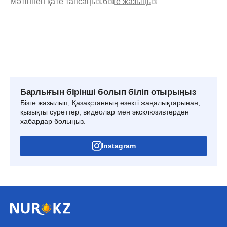
Мәтіннен қате тапсаңыз,
бізге жазыңыз
Барлығын бірінші болып біліп отырыңыз
Бізге жазылып, Қазақстанның өзекті жаңалықтарынан,
қызықты суреттер, видеолар мен эксклюзивтерден
хабардар болыңыз.
Instagram