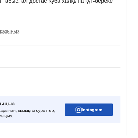
 табыс, ал достас Куба халқына құт-береке
 жазыңыз
рыңыз
Instagram
тарынан, қызықты суреттер,
лыңыз.