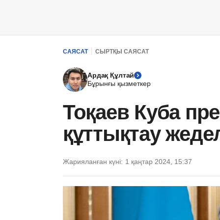
САЯСАТ
СЫРТҚЫ САЯСАТ
Ардақ Құлтай
Бұрынғы қызметкер
Тоқаев Куба пре
құттықтау жед
Жарияланған күні:
1 қаңтар 2024, 15:37