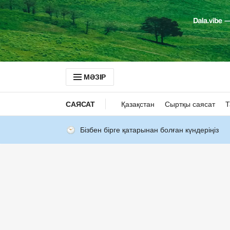
МӘЗІР
САЯСАТ
Қазақстан
Сыртқы саясат
Т
Бізбен бірге қатарынан болған күндеріңіз