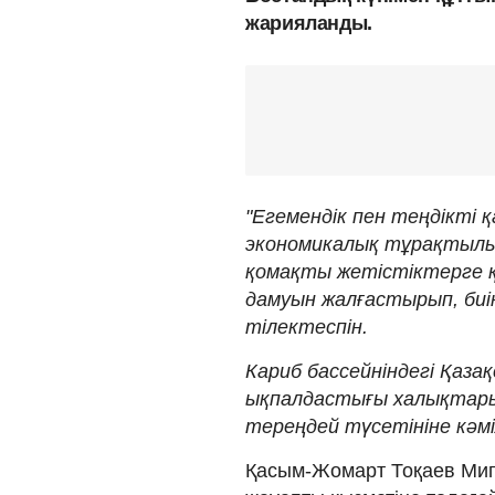
жарияланды.
"Егемендік пен теңдікті қа
экономикалық тұрақтылы
қомақты жетістіктерге 
дамуын жалғастырып, би
тілектеспін.
Кариб бассейніндегі Қаза
ықпалдастығы халықтарым
тереңдей түсетініне кәмі
Қасым-Жомарт Тоқаев Миг