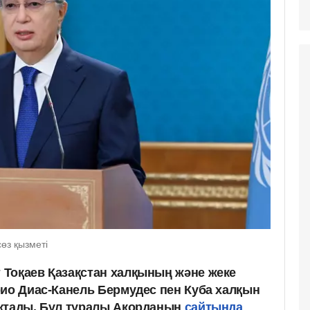
өз қызметі
Тоқаев Қазақстан халқының және жеке
рио Диас-Канель Бермудес пен Куба халқын
ықтады. Бұл туралы Ақорданың
сайтында