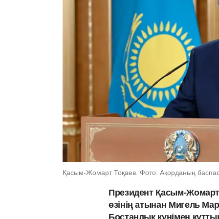
Қасым-Жомарт Тоқаев. Фото: Ақорданың баспас
Президент Қасым-Жомарт 
өзінің атынан Мигель Ма
Бостандық күнімен құтт