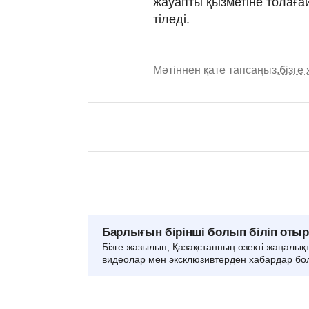
жауапты қызметіне толағай
тіледі.
Мәтіннен қате тапсаңыз,
бізге
Барлығын бірінші болып біліп оты
Бізге жазылып, Қазақстанның өзекті жаңалық
видеолар мен эксклюзивтерден хабардар бо