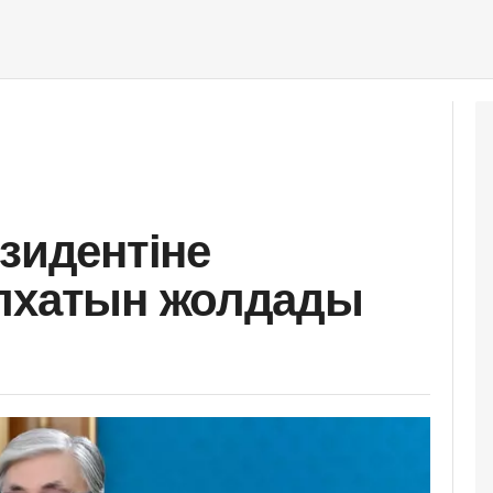
зидентіне
елхатын жолдады