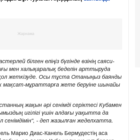
стерлей білген еліңіз бүгінде өзінің саяси-
ғы мен халықаралық беделін арттыруда
қол жеткізуде. Осы тұста Отаныңыз баянды
ік мақсат-мұраттарға жете беруіне шынайы
қстанның жақын әрі сенімді серіктесі Кубамен
ыздың игілігі үшін алдағы уақытта да
л сенімдімін", - деп жазылған жеделхатта.
ель Марио Диас-Канель Бермудестің аса