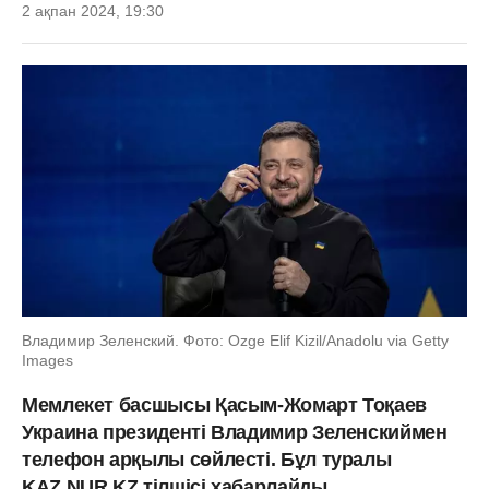
2 ақпан 2024, 19:30
Владимир Зеленский. Фото: Ozge Elif Kizil/Anadolu via Getty
Images
Мемлекет басшысы Қасым-Жомарт Тоқаев
Украина президенті Владимир Зеленскиймен
телефон арқылы сөйлесті. Бұл туралы
KAZ.NUR.KZ тілшісі хабарлайды.