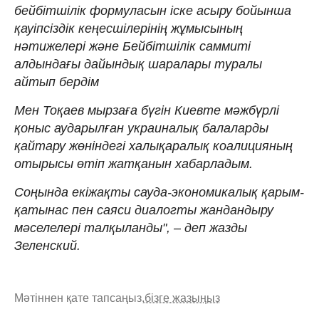
бейбітшілік формуласын іске асыру бойынша
қауіпсіздік кеңесшілерінің жұмысының
нәтижелері және Бейбітшілік саммиті
алдындағы дайындық шаралары туралы
айтып бердім
Мен Тоқаев мырзаға бүгін Киевте мәжбүрлі
қоныс аударылған украиналық балаларды
қайтару жөніндегі халықаралық коалицияның
отырысы өтіп жатқанын хабарладым.
Соңында екіжақты сауда-экономикалық қарым-
қатынас пен саяси диалогты жандандыру
мәселелері талқыланды", – деп жазды
Зеленский.
Мәтіннен қате тапсаңыз,
бізге жазыңыз