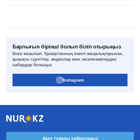
Барлығын бірінші болып біліп отырыңыз
Бізге жазылып, Қазақстанның өзекті жаңалықтарынан,
қызықты суреттер, видеолар мен эксклюзивтерден
хабардар болыңыз.
Instagram
Ақау туралы хабарлаңыз