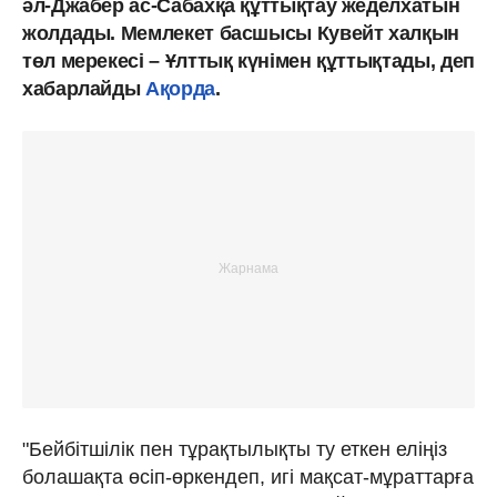
әл-Джабер ас-Сабахқа құттықтау жеделхатын
жолдады. Мемлекет басшысы Кувейт халқын
төл мерекесі – Ұлттық күнімен құттықтады, деп
хабарлайды
Ақорда
.
"Бейбітшілік пен тұрақтылықты ту еткен еліңіз
болашақта өсіп-өркендеп, игі мақсат-мұраттарға