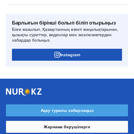
Барлығын бірінші болып біліп отырыңыз
Бізге жазылып, Қазақстанның өзекті жаңалықтарынан,
қызықты суреттер, видеолар мен эксклюзивтерден
хабардар болыңыз.
Instagram
Ақау туралы хабарлаңыз
Жарнама берушілерге