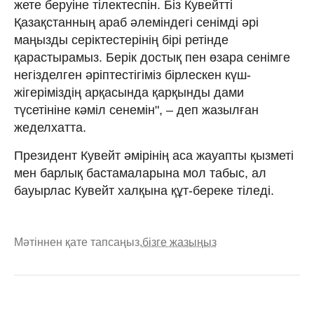
жете беруіне тілектеспін. Біз Кувейтті
Қазақстанның араб әлеміндегі сенімді әрі
маңызды серіктестерінің бірі ретінде
қарастырамыз. Берік достық пен өзара сенімге
негізделген әріптестігіміз бірлескен күш-
жігеріміздің арқасында қарқынды дами
түсетініне кәміл сенемін", – деп жазылған
жеделхатта.
Президент Кувейт әмірінің аса жауапты қызметі
мен барлық бастамаларына мол табыс, ал
бауырлас Кувейт халқына құт-береке тіледі.
Мәтіннен қате тапсаңыз,
бізге жазыңыз