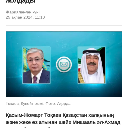
жолдады
Жарияланған күні:
25 ақпан 2024, 11:13
Тоқаев, Кувейт әкімі. Фото: Ақорда
Қасым-Жомарт Тоқаев Қазақстан халқының
және жеке өз атынан шейх Мишааль әл-Ахмад