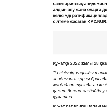
санитариялық-эпидемиол
алдын алу және оларға д
келісімді ратификациялад
сілтеме жасаған KAZ.NUR
Құжатқа 2022 жылы 28 қаз
"Келісімнің маңызды тар
эпидемияға қарсы бригад
жағдайлар туындаған кез
қажет болған жағдайда ұз
құжатта.
Құжат ратификацияланғанн