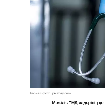
Көрнекі фото: pixabay.com
Мәжіліс ТМД елдерінің қ