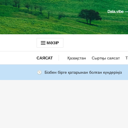
МӘЗІР
САЯСАТ
Қазақстан
Сыртқы саясат
Т
Бізбен бірге қатарынан болған күндеріңіз