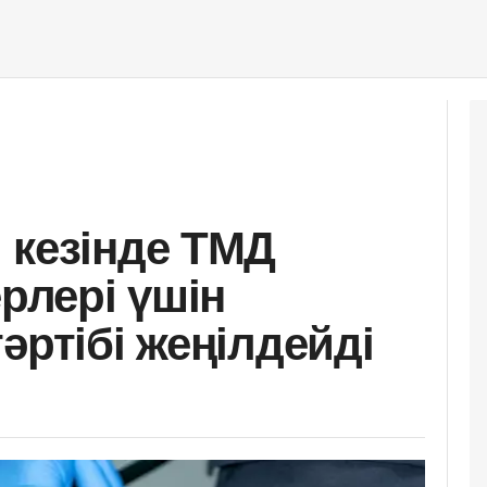
 кезінде ТМД
ерлері үшін
әртібі жеңілдейді