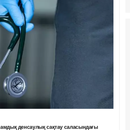
оғамдық денсаулық сақтау саласындағы