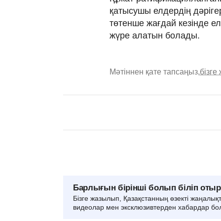
қатысушы елдердің дәріге
төтенше жағдай кезінде ел
жүре алатын болады.
Мәтіннен қате тапсаңыз,
бізге
Барлығын бірінші болып біліп оты
Бізге жазылып, Қазақстанның өзекті жаңалық
видеолар мен эксклюзивтерден хабардар бо