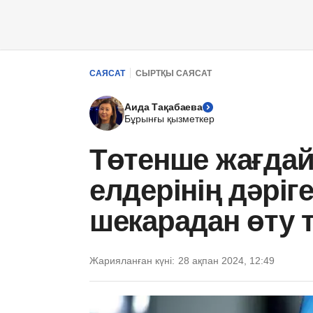
САЯСАТ
СЫРТҚЫ САЯСАТ
Аида Тақабаева
Бұрынғы қызметкер
Төтенше жағдай
елдерінің дәріг
шекарадан өту т
Жарияланған күні:
28 ақпан 2024, 12:49