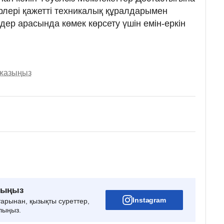
рлері қажетті техникалық құралдарымен
дер арасында көмек көрсету үшін емін-еркін
 жазыңыз
рыңыз
Instagram
тарынан, қызықты суреттер,
лыңыз.