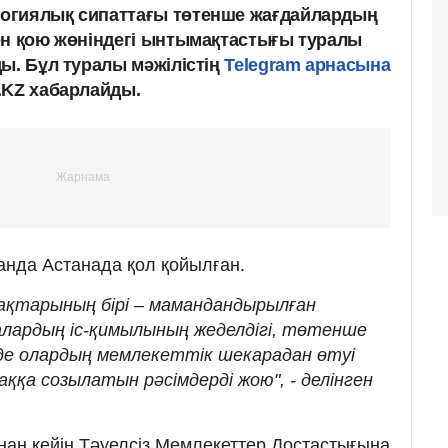
огиялық сипаттағы төтенше жағдайлардың
ен қою жөніндегі ынтымақтастығы туралы
ы. Бұл туралы мәжілістің
Telegram арнасына
.KZ хабарлайды.
анда Астанада қол қойылған.
мақтарының бірі – мамандандырылған
алардың іс-қимылының жеделдігі, төтенше
де олардың мемлекеттік шекарадан өтуі
аққа созылатын рәсімдерді жою", - делінген
ан кейін Тәуелсіз Мемлекеттер Достастығына