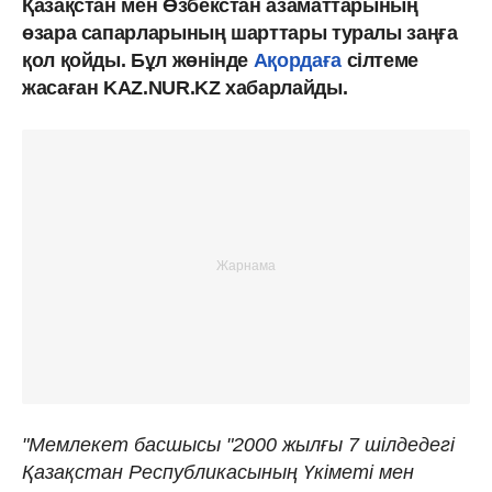
Қазақстан мен Өзбекстан азаматтарының
өзара сапарларының шарттары туралы заңға
қол қойды. Бұл жөнінде
Ақордаға
сілтеме
жасаған KAZ.NUR.KZ хабарлайды.
"Мемлекет басшысы "2000 жылғы 7 шілдедегі
Қазақстан Республикасының Үкіметі мен