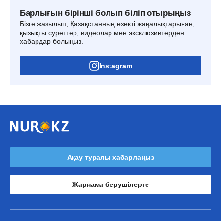
Барлығын бірінші болып біліп отырыңыз
Бізге жазылып, Қазақстанның өзекті жаңалықтарынан,
қызықты суреттер, видеолар мен эксклюзивтерден
хабардар болыңыз.
Instagram
Ақау туралы хабарлаңыз
Жарнама берушілерге