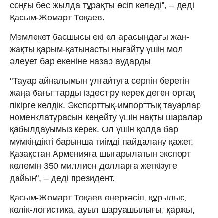
соңғы бес жылда тұрақты өсіп келеді", – деді
Қасым-Жомарт Тоқаев.
Мемлекет басшысы екі ел арасындағы жан-
жақты қарым-қатынасты нығайту үшін мол
әлеует бар екеніне назар аударды
"Тауар айналымын ұлғайтуға серпін беретін
жаңа бағыттарды іздестіру керек деген ортақ
пікірге келдік. Экспорттық-импорттық тауарлар
номенклатурасын кеңейту үшін нақты шаралар
қабылдауымыз керек. Ол үшін қолда бар
мүмкіндікті барынша тиімді пайдалану қажет.
Қазақстан Арменияға шығарылатын экспорт
көлемін 350 миллион долларға жеткізуге
дайын", – деді президент.
Қасым-Жомарт Тоқаев өнеркәсіп, құрылыс,
көлік-логистика, ауыл шаруашылығы, қаржы,