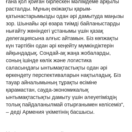
ғана қол қойған бірлескен мәлімдеме арқылы
расталды. Мұның екіжақты қарым-
қатынастарымызды одан әрі дамытуда маңызы
зор. Шынайы әрі өзара тиімді байланыстарды
нығайту жөніндегі ұстанымы үшін қазақ
делегациясына алғыс айтамын. Біз көпжақты
күн тәртібін одан әрі кеңейту мүмкіндіктерін
айқындадық. Сондай-ақ жаңа жобаларды,
соның ішінде көлік және логистика
саласындағы ынтымақтастықты одан әрі
өркендету перспективаларын нақтыладық. Біз
тауар айналымының тұрақты өсіміне
қарамастан, сауда-экономикалық
ынтымақтастықты дамыту үшін әлеуетіміздің
толық пайдаланылмай отырғанымен келісеміз",
– деді Армения үкіметінің басшысы.