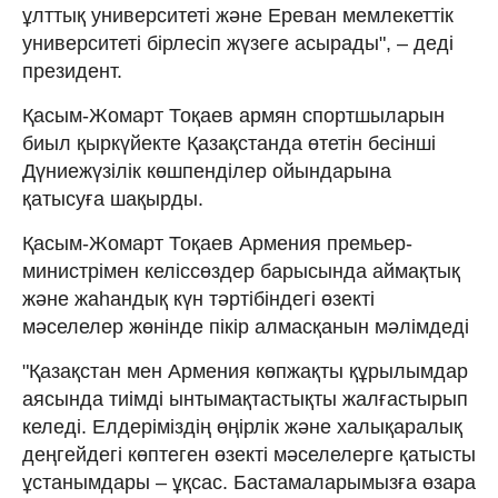
ұлттық университеті және Ереван мемлекеттік
университеті бірлесіп жүзеге асырады", – деді
президент.
Қасым-Жомарт Тоқаев армян спортшыларын
биыл қыркүйекте Қазақстанда өтетін бесінші
Дүниежүзілік көшпенділер ойындарына
қатысуға шақырды.
Қасым-Жомарт Тоқаев Армения премьер-
министрімен келіссөздер барысында аймақтық
және жаһандық күн тәртібіндегі өзекті
мәселелер жөнінде пікір алмасқанын мәлімдеді
"Қазақстан мен Армения көпжақты құрылымдар
аясында тиімді ынтымақтастықты жалғастырып
келеді. Елдеріміздің өңірлік және халықаралық
деңгейдегі көптеген өзекті мәселелерге қатысты
ұстанымдары – ұқсас. Бастамаларымызға өзара