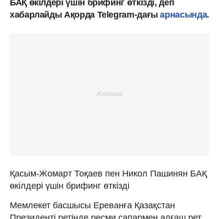
БАҚ өкілдері үшін брифинг өткізді, деп
хабарлайды Ақорда Telegram-дағы
арнасында.
Қасым-Жомарт Тоқаев пен Никол Пашинян БАҚ
өкілдері үшін брифинг өткізді
Мемлекет басшысы Ереванға Қазақстан
Президенті ретінде ресми сапармен алғаш рет