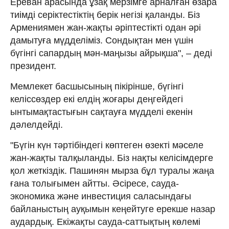
Ереван арасында ұзақ мерзімге арналған өзара
тиімді серіктестіктің берік негізі қаланды. Біз
Армениямен жан-жақты әріптестікті одан әрі
дамытуға мүдделіміз. Сондықтан мен үшін
бүгінгі сапардың мән-маңызы айрықша", – деді
президент.
Мемлекет басшысының пікірінше, бүгінгі
келіссөздер екі елдің жоғары деңгейдегі
ынтымақтастығын сақтауға мүдделі екенін
дәлелдейді.
"Бүгін күн тәртібіндегі көптеген өзекті мәселе
жан-жақты талқыланды. Біз нақты келісімдерге
қол жеткіздік. Пашинян мырза бұл туралы жаңа
ғана толығымен айтты. Әсіресе, сауда-
экономика және инвестиция саласындағы
байланыстың ауқымын кеңейтуге ерекше назар
аудардық. Екіжақты сауда-саттықтың көлемі