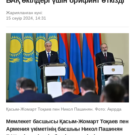
БАҚ өкілдері үшін брифинг өткізді
Жарияланған күні:
15 сәуір 2024, 14:31
Қасым-Жомарт Тоқаев пен Никол Пашинян. Фото: Ақорда
Мемлекет басшысы Қасым-Жомарт Тоқаев пен
Армения үкіметінің басшыы Никол Пашинян