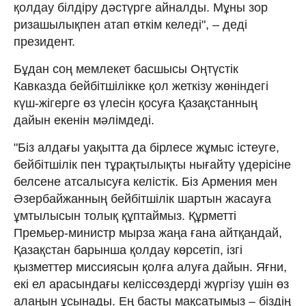
қолдау білдіру дәстүрге айналды. Мұны зор
ризашылықпен атап өткім келеді", – деді
президент.
Бұдан соң мемлекет басшысы Оңтүстік
Кавказда бейбітшілікке қол жеткізу жөніндегі
күш-жігерге өз үлесін қосуға Қазақстанның
дайын екенін мәлімдеді.
"Біз алдағы уақытта да бірлесе жұмыс істеуге,
бейбітшілік пен тұрақтылықты нығайту үдерісіне
белсене атсалысуға келістік. Біз Армения мен
Әзербайжанның бейбітшілік шартын жасауға
ұмтылысын толық құптаймыз. Құрметті
Премьер-министр мырза жаңа ғана айтқандай,
Қазақстан барынша қолдау көрсетіп, ізгі
қызметтер миссиясын қолға алуға дайын. Яғни,
екі ел арасындағы келіссөздерді жүргізу үшін өз
алаңын ұсынады. Ең басты мақсатымыз – біздің