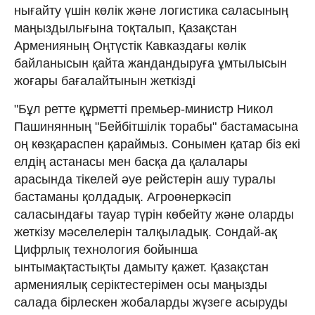
нығайту үшін көлік және логистика саласының
маңыздылығына тоқталып, Қазақстан
Арменияның Оңтүстік Кавказдағы көлік
байланысын қайта жандандыруға ұмтылысын
жоғары бағалайтынын жеткізді
"Бұл ретте құрметті премьер-министр Никол
Пашинянның "Бейбітшілік торабы" бастамасына
оң көзқараспен қараймыз. Сонымен қатар біз екі
елдің астанасы мен басқа да қалалары
арасында тікелей әуе рейстерін ашу туралы
бастаманы қолдадық. Агроөнеркәсіп
саласындағы тауар түрін көбейту және оларды
жеткізу мәселелерін талқыладық. Сондай-ақ
Цифрлық технология бойынша
ынтымақтастықты дамыту қажет. Қазақстан
армениялық серіктестерімен осы маңызды
салада бірлескен жобаларды жүзеге асыруды