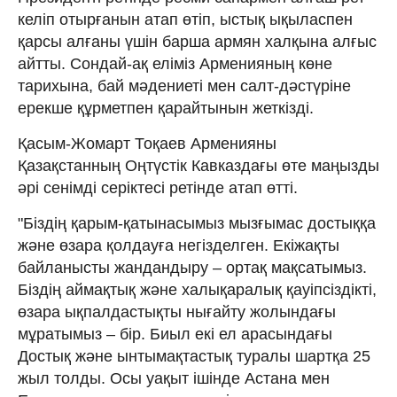
келіп отырғанын атап өтіп, ыстық ықыласпен
қарсы алғаны үшін барша армян халқына алғыс
айтты. Сондай-ақ еліміз Арменияның көне
тарихына, бай мәдениеті мен салт-дәстүріне
ерекше құрметпен қарайтынын жеткізді.
Қасым-Жомарт Тоқаев Арменияны
Қазақстанның Оңтүстік Кавказдағы өте маңызды
әрі сенімді серіктесі ретінде атап өтті.
"Біздің қарым-қатынасымыз мызғымас достыққа
және өзара қолдауға негізделген. Екіжақты
байланысты жандандыру – ортақ мақсатымыз.
Біздің аймақтық және халықаралық қауіпсіздікті,
өзара ықпалдастықты нығайту жолындағы
мұратымыз – бір. Биыл екі ел арасындағы
Достық және ынтымақтастық туралы шартқа 25
жыл толды. Осы уақыт ішінде Астана мен