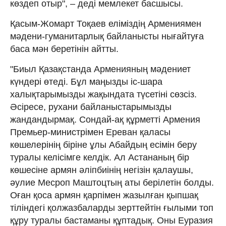
көздеп отыр", – деді мемлекет басшысы.
Қасым-Жомарт Тоқаев еліміздің Армениямен
мәдени-гуманитарлық байланысты нығайтуға
баса мән беретінін айтты.
"Биыл Қазақстанда Арменияның мәдениет
күндері өтеді. Бұл маңызды іс-шара
халықтарымызды жақындата түсетіні сөзсіз.
Әсіресе, рухани байланыстарымызды
жандандырмақ. Сондай-ақ құрметті Армения
Премьер-министрімен Ереван қаласы
көшелерінің біріне ұлы Абайдың есімін беру
туралы келісімге келдік. Ал Астананың бір
көшесіне армян әліпбиінің негізін қалаушы,
әулие Месроп Маштоцтың аты берілетін болды.
Оған қоса армян қарпімен жазылған қыпшақ
тіліндегі қолжазбаларды зерттейтін ғылыми топ
құру туралы бастаманы құптадық. Оны Еуразия