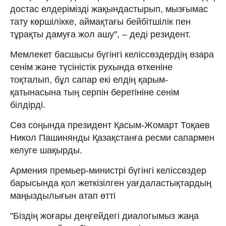
достас елдерімізді жақындастырып, мызғымас
тату көршілікке, аймақтағы бейбітшілік пен
тұрақты дамуға жол ашу", – деді резидент.
Мемлекет басшысы бүгінгі келіссөздердің өзара
сенім және түсіністік рухында өткеніне
тоқталып, бұл сапар екі елдің қарым-
қатынасына тың серпін беретініне сенім
білдірді.
Сөз соңында президент Қасым-Жомарт Тоқаев
Никол Пашинянды Қазақстанға ресми сапармен
келуге шақырды.
Армения премьер-министрі бүгінгі келіссөздер
барысында қол жеткізілген уағдаластықтардың
маңыздылығын атап өтті
"Біздің жоғары деңгейдегі диалогымыз жаңа