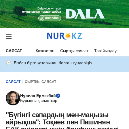
САЯСАТ
Қазақстан
Сыртқы саясат
Тағайындау
Бізбен бірге қатарынан болған күндеріңіз
САЯСАТ
СЫРТҚЫ САЯСАТ
Нұрила Ермекбай
Бұрынғы қызметкер
"Бүгінгі сапардың мән-маңызы
айрықша": Тоқаев пен Пашинян