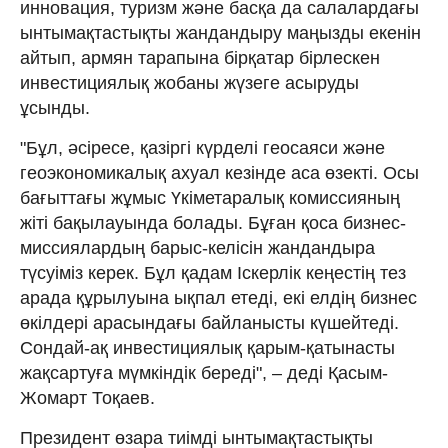
инновация, туризм және басқа да салалардағы
ынтымақтастықты жандандыру маңызды екенін
айтып, армян тарапына бірқатар бірлескен
инвестициялық жобаны жүзеге асыруды
ұсынды.
"Бұл, әсіресе, қазіргі күрделі геосаяси және
геоэкономикалық ахуал кезінде аса өзекті. Осы
бағыттағы жұмыс Үкіметаралық комиссияның
жіті бақылауында болады. Бұған қоса бизнес-
миссиялардың барыс-келісін жандандыра
түсуіміз керек. Бұл қадам Іскерлік кеңестің тез
арада құрылуына ықпал етеді, екі елдің бизнес
өкілдері арасындағы байланысты күшейтеді.
Сондай-ақ инвестициялық қарым-қатынасты
жақсартуға мүмкіндік береді", – деді Қасым-
Жомарт Тоқаев.
Президент өзара тиімді ынтымақтастықты