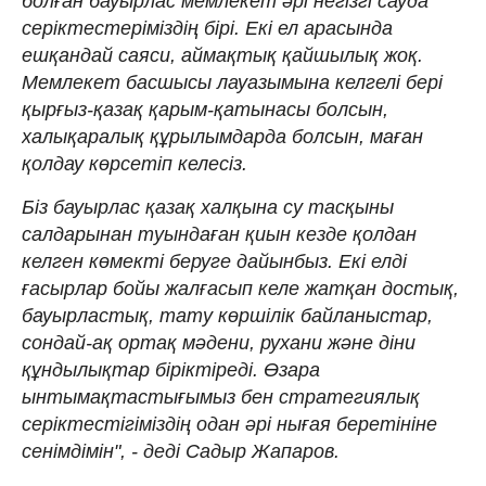
болған бауырлас мемлекет әрі негізгі сауда
серіктестеріміздің бірі. Екі ел арасында
ешқандай саяси, аймақтық қайшылық жоқ.
Мемлекет басшысы лауазымына келгелі бері
қырғыз-қазақ қарым-қатынасы болсын,
халықаралық құрылымдарда болсын, маған
қолдау көрсетіп келесіз.
Біз бауырлас қазақ халқына су тасқыны
салдарынан туындаған қиын кезде қолдан
келген көмекті беруге дайынбыз. Екі елді
ғасырлар бойы жалғасып келе жатқан достық,
бауырластық, тату көршілік байланыстар,
сондай-ақ ортақ мәдени, рухани және діни
құндылықтар біріктіреді. Өзара
ынтымақтастығымыз бен стратегиялық
серіктестігіміздің одан әрі нығая беретініне
сенімдімін", - деді Садыр Жапаров.