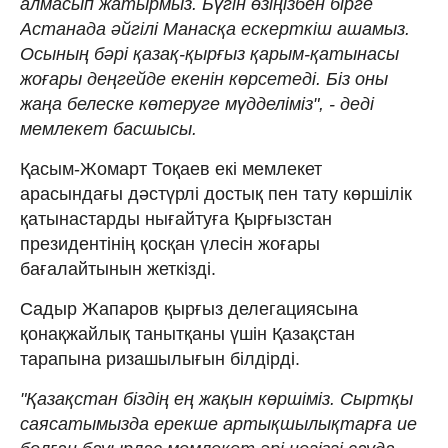
алмасып жатырмыз. Бүгін өзіңізбен бірге
Астанада әйгілі Манасқа ескерткіш ашамыз.
Осының бәрі қазақ-қырғыз қарым-қатынасы
жоғары деңгейде екенін көрсетеді. Біз оны
жаңа белеске көтеруге мүдделіміз", - деді
мемлекет басшысы.
Қасым-Жомарт Тоқаев екі мемлекет
арасындағы дәстүрлі достық пен тату көршілік
қатынастарды нығайтуға Қырғызстан
президентінің қосқан үлесін жоғары
бағалайтынын жеткізді.
Садыр Жапаров қырғыз делегациясына
қонақжайлық танытқаны үшін Қазақстан
тарапына ризашылығын білдірді.
"Қазақстан біздің ең жақын көршіміз. Сыртқы
саясатымызда ерекше артықшылықтарға ие