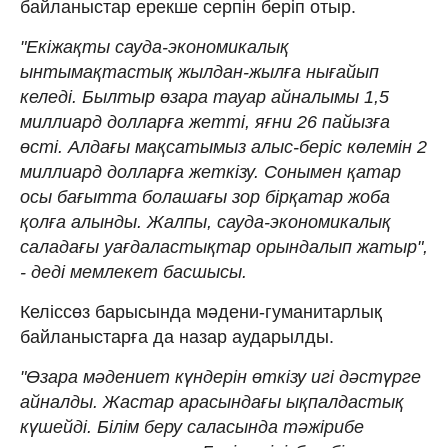
байланыстар ерекше серпін беріп отыр.
"Екіжақты сауда-экономикалық
ынтымақтастық жылдан-жылға нығайып
келеді. Былтыр өзара тауар айналымы 1,5
миллиард долларға жетті, яғни 26 пайызға
өсті. Алдағы мақсатымыз алыс-беріс көлемін 2
миллиард долларға жеткізу. Сонымен қатар
осы бағытта болашағы зор бірқатар жоба
қолға алынды. Жалпы, сауда-экономикалық
саладағы уағдаластықтар орындалып жатыр",
- деді мемлекет басшысы.
Келіссөз барысында мәдени-гуманитарлық
байланыстарға да назар аударылды.
"Өзара мәдениет күндерін өткізу игі дәстүрге
айналды. Жастар арасындағы ықпалдастық
күшейді. Білім беру саласында тәжірибе