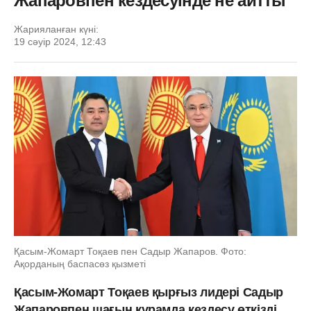
Жапаровпен кездесуінде не айтты
Жарияланған күні:
19 сәуір 2024, 12:43
Қасым-Жомарт Тоқаев пен Садыр Жапаров. Фото:
Ақорданың баспасөз қызметі
Қасым-Жомарт Тоқаев қырғыз лидері Садыр
Жапаровпен шағын құрамда кездесу өткізді.