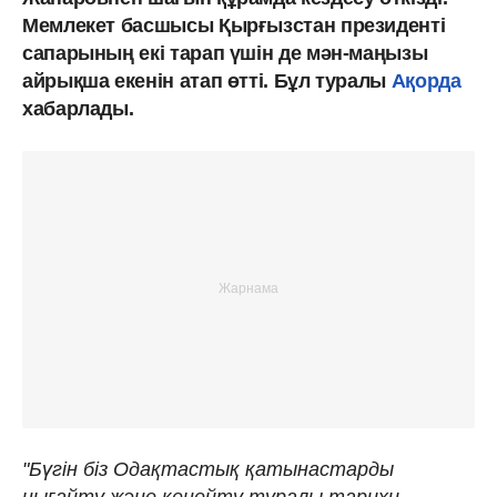
Мемлекет басшысы Қырғызстан президенті
сапарының екі тарап үшін де мән-маңызы
айрықша екенін атап өтті. Бұл туралы
Ақорда
хабарлады.
"Бүгін біз Одақтастық қатынастарды
нығайту және кеңейту туралы тарихи