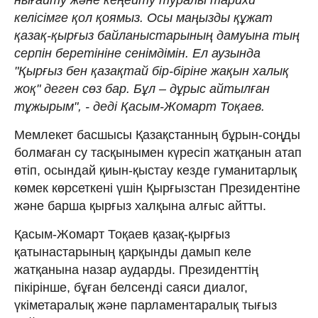
келісімге қол қоямыз. Осы маңызды құжат
қазақ-қырғыз байланыстарының дамуына тың
серпін беретініне сенімдімін. Ел аузында
"Қырғыз бен қазақтай бір-біріне жақын халық
жоқ" деген сөз бар. Бұл – дұрыс айтылған
тұжырым", - деді Қасым-Жомарт Тоқаев.
Мемлекет басшысы Қазақстанның бұрын-соңды
болмаған су тасқынымен күресіп жатқанын атап
өтіп, осындай қиын-қыстау кезде гуманитарлық
көмек көрсеткені үшін Қырғызстан Президентіне
және барша қырғыз халқына алғыс айтты.
Қасым-Жомарт Тоқаев қазақ-қырғыз
қатынастарының қарқынды дамып келе
жатқанына назар аударды. Президенттің
пікірінше, бұған белсенді саяси диалог,
үкіметаралық және парламентаралық тығыз