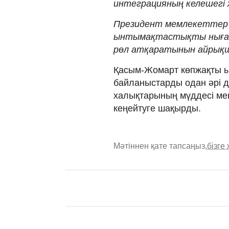
интеграцияның келешегі ж
Президент мемлекеттер
ынтымақтастықты нығайт
рөл атқаратынын айрықша
Қасым-Жомарт көпжақты 
байланыстарды одан әрі д
халықтарының мүддесі мен 
кеңейтуге шақырды.
Мәтіннен қате тапсаңыз,
бізге