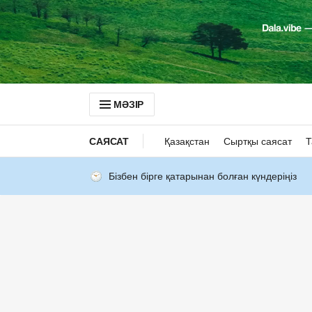
МӘЗІР
САЯСАТ
Қазақстан
Сыртқы саясат
Т
Бізбен бірге қатарынан болған күндеріңіз