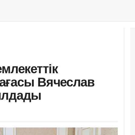
млекеттік
ағасы Вячеслав
ылдады