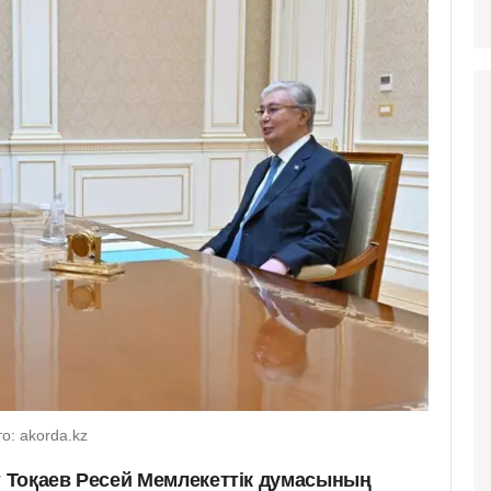
: akorda.kz
 Тоқаев Ресей Мемлекеттік думасының