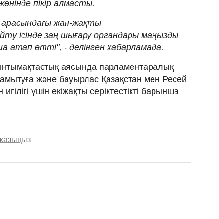
өнінде пікір алмасты.
 арасындағы жан-жақты
у ісінде заң шығару органдары маңызды
 атап өтті", - делінген хабарламада.
ынтымақтастық аясында парламентаралық
амытуға және бауырлас Қазақстан мен Ресей
игілігі үшін екіжақты серіктестікті барынша
 жазыңыз