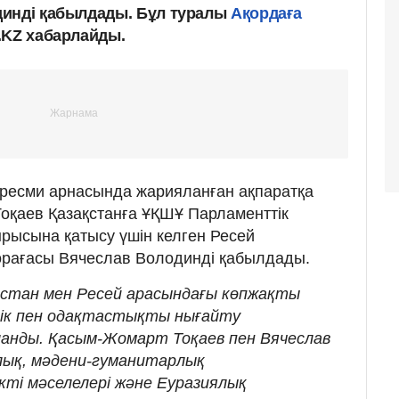
динді қабылдады. Бұл туралы
Ақордаға
.KZ хабарлайды.
 ресми арнасында жарияланған ақпаратқа
оқаев Қазақстанға ҰҚШҰ Парламенттік
ырысына қатысу үшін келген Ресей
өрағасы Вячеслав Володинді қабылдады.
қстан мен Ресей арасындағы көпжақты
ік пен одақтастықты нығайту
анды. Қасым-Жомарт Тоқаев пен Вячеслав
лық, мәдени-гуманитарлық
і мәселелері және Еуразиялық