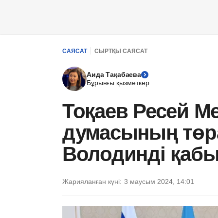
САЯСАТ
СЫРТҚЫ САЯСАТ
Аида Тақабаева
Бұрынғы қызметкер
Тоқаев Ресей Ме
думасының төр
Володинді қаб
Жарияланған күні:
3 маусым 2024, 14:01