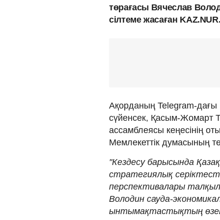
төрағасы Вячеслав Воло
сілтеме жасаған KAZ.NUR
Ақорданың Telegram-дағы
сүйенсек, Қасым-Жомарт Т
ассамблеясы кеңесінің от
Мемлекеттік думасының т
"Кездесу барысында Қаза
стратегиялық серіктест
перспективалары талқыл
Володин сауда-экономика
ынтымақтастықтың өзект