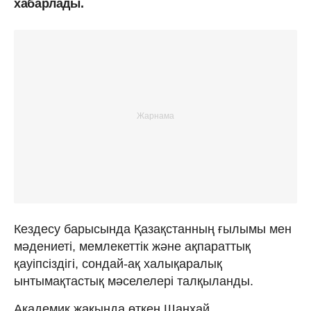
хабарлады.
Кездесу барысында Қазақстанның ғылымы мен
мәдениеті, мемлекеттік және ақпараттық
қауіпсіздігі, сондай-ақ халықаралық
ынтымақтастық мәселелері талқыланды.
Академик жақында өткен Шанхай