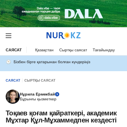
САЯСАТ
Қазақстан
Сыртқы саясат
Тағайындау
Бізбен бірге қатарынан болған күндеріңіз
САЯСАТ
СЫРТҚЫ САЯСАТ
Нұрила Ермекбай
Бұрынғы қызметкер
Тоқаев қоғам қайраткері, академик
Мұхтар Құл-Мұхаммедпен кездесті