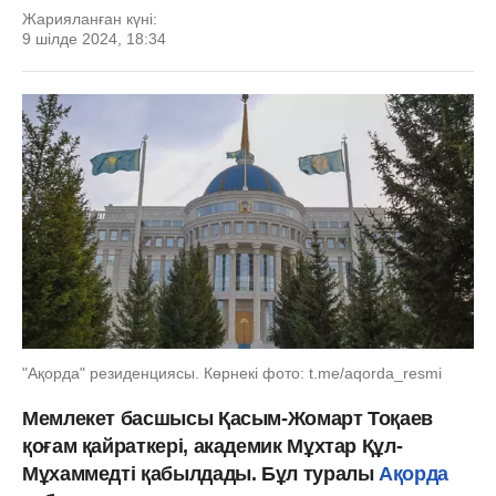
Жарияланған күні:
9 шілде 2024, 18:34
"Ақорда" резиденциясы. Көрнекі фото: t.me/aqorda_resmi
Мемлекет басшысы Қасым-Жомарт Тоқаев
қоғам қайраткері, академик Мұхтар Құл-
Мұхаммедті қабылдады. Бұл туралы
Ақорда