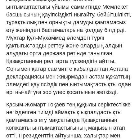
ынтымақтастығы ұйымы саммитінде Мемлекет
басшысының қауіпсіздікті нығайту, бейбітшілікті,
тұрақтылық пен орнықты дамуды қамтамасыз
ету жөніндегі бастамаларына қолдау білдірді.
Мұхтар Құл-Мұхаммед әлемдегі түрлі
қақтығыстарды реттеу және олардың алдын
алудағы орта держава ретінде танылған
Қазақстанның рөлі арта түскендігін айтты.
Сонымен қатар саммитте қабылданған Астана
декларациясы мен жиырмадан астам құжаттың
әлемдегі қауіпсіздік пен ынтымақтастықты одан
әрі нығайтуға зор үлес қосатынын жеткізді.
Қасым-Жомарт Тоқаев тең құқылы серіктестікке
негізделген тиімді аймақтық ықпалдастықты
қамтамасыз ету мақсатында Қазақстанның
көпжақты ынтымақтастығының маңызын атап
өтті. Президенттің айтуынша, халықтар мен