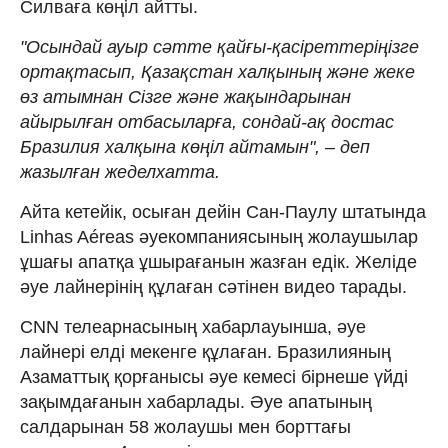
Силваға көңіл айтты.
"Осындай ауыр сәтте қайғы-қасіреттеріңізге
ортақтасып, Қазақстан халқының және жеке
өз атымнан Сізге және жақындарынан
айырылған отбасыларға, сондай-ақ достас
Бразилия халқына көңіл айтамын", – деп
жазылған жеделхатта.
Айта кетейік, осыған дейін Сан-Паулу штатында
Linhas Aéreas әуекомпаниясының жолаушылар
ұшағы апатқа ұшырағанын жазған едік. Желіде
әуе лайнерінің құлаған сәтінен видео тарады.
CNN телеарнасының хабарлауынша, әуе
лайнері елді мекенге құлаған. Бразилияның
Азаматтық қорғанысы әуе кемесі бірнеше үйді
зақымдағанын хабарлады. Әуе апатының
салдарынан 58 жолаушы мен борттағы