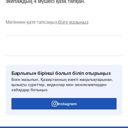
экипаждың 4 мүшесі қаза тапқан.
Мәтіннен қате тапсаңыз,
бізге жазыңыз
Барлығын бірінші болып біліп отырыңыз
Бізге жазылып, Қазақстанның өзекті жаңалықтарынан,
қызықты суреттер, видеолар мен эксклюзивтерден
хабардар болыңыз.
Instagram