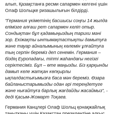
алып, Қазақстанға ресми сапармен келгені үшін
Олаф Шольцке ризашылығын білдірді.
"Германия үкіметінің басшысы соңғы 14 жылда
елімізге алғаш рет сапармен келіп отыр.
Сондықтан бұл қадамыңыздың тарихи мәні
зор. Екіжақты ынтымақтастықты дамытуға
және тауар айналымының көлемін ұлғайтуға
тың серпін береміз деп сенемін. Германия –
біздің Еуропадағы, тіпті жаһандағы негізгі
серіктесіміз. Бұл – өте маңызды. Біз қарқынды
дамып келе жатқан көпқырлы
ықпалдастығымызға баса мән береміз. Өзара
байланыстарымызды одан әрі тереңдетуге
және нығайтуға барлық жағдайды жасаймыз", -
деді Қасым-Жомарт Тоқаев.
Германия Канцлері Олаф Шольц қонақжайлық
танытқаны үшін Қазақстан президентіне алғыс