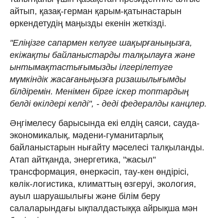
айтып, қазақ-герман қарым-қатынастарын
өркендетудің маңызды екенін жеткізді.
"Еліңізге сапармен келуге шақырғаныңызға,
екіжақты байланыстарды талқылауға және
ынтымақтастығымызды ілгерілетуге
мүмкіндік жасағаныңызға ризашылығымды
білдіремін. Менімен бірге іскер топтардың
белді өкілдері келді", - деді федералды канцлер.
Әңгімелесу барысында екі елдің саяси, сауда-
экономикалық, мәдени-гуманитарлық
байланыстарын нығайту мәселесі талқыланды.
Атап айтқанда, энергетика, "жасыл"
трансформация, өнеркәсіп, тау-кен өндірісі,
көлік-логистика, климаттың өзгеруі, экология,
ауыл шаруашылығы және білім беру
салаларындағы ықпалдастыққа айрықша мән