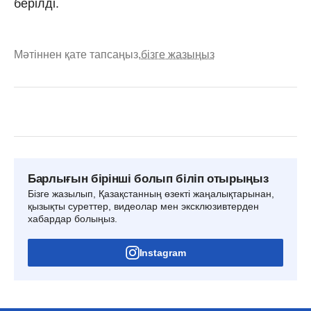
берілді.
Мәтіннен қате тапсаңыз,
бізге жазыңыз
Барлығын бірінші болып біліп отырыңыз
Бізге жазылып, Қазақстанның өзекті жаңалықтарынан,
қызықты суреттер, видеолар мен эксклюзивтерден
хабардар болыңыз.
Instagram