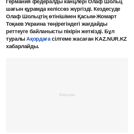
Германия федералды канцлері Олаф Шольц
шағын құрамда келіссөз жүргізді. Кездесуде
Олаф Шольцтің өтінішімен Қасым-Жомарт
Тоқаев Украина төңірегіндегі жағдайды
реттеуге байланысты пікірін жеткізді. Бұл
туралы
Ақордаға
сілтеме жасаған KAZ.NUR.KZ
хабарлайды.