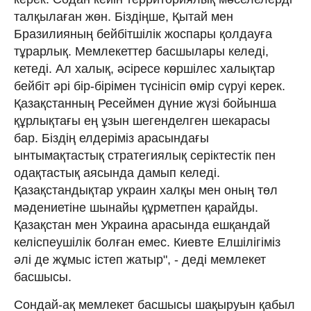
талқылаған жөн. Біздіңше, Қытай мен
Бразилияның бейбітшілік жоспары қолдауға
тұрарлық. Мемлекеттер басшылары келеді,
кетеді. Ал халық, әсіресе көршілес халықтар
бейбіт әрі бір-бірімен түсінісіп өмір сүруі керек.
Қазақстанның Ресеймен дүние жүзі бойынша
құрлықтағы ең ұзын шегенделген шекарасы
бар. Біздің елдеріміз арасындағы
ынтымақтастық стратегиялық серіктестік пен
одақтастық аясында дамып келеді.
Қазақстандықтар украин халқы мен оның төл
мәдениетіне шынайы құрметпен қарайды.
Қазақстан мен Украина арасында ешқандай
келіспеушілік болған емес. Киевте Елшілігіміз
әлі де жұмыс істеп жатыр", - деді мемлекет
басшысы.
Сондай-ақ мемлекет басшысы шақыруын қабыл