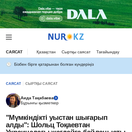
САЯСАТ
Қазақстан
Сыртқы саясат
Тағайындау
Бізбен бірге қатарынан болған күндеріңіз
САЯСАТ
СЫРТҚЫ САЯСАТ
Аида Тақабаева
Бұрынғы қызметкер
"Мүмкіндікті уыстан шығарып
алды": Шольц Тоқаевтан