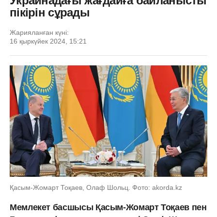
Украинадағы жағдайға байланысты
пікірін сұрады
Жарияланған күні:
16 қыркүйек 2024, 15:21
Қасым-Жомарт Тоқаев, Олаф Шольц. Фото: akorda.kz
Мемлекет басшысы Қасым-Жомарт Тоқаев пен