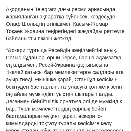
Ақорданың Telegram-дағы ресми арнасында
жарияланған ақпаратқа сүйенсек, кездесуде
Олаф Шольцтің өтінішімен Қасым-Жомарт
Тоқаев Украина төңірегіндегі жағдайды реттеуге
байланысты пікірін жеткізді
"Әскери тұрғыда Ресейдің жеңілмейтіні анық.
Соғыс бұдан әрі өрши берсе, барша адамзатқа,
ең алдымен, Ресей-Украина қақтығысына
тікелей қатысы бар мемлекеттерге салдары өте
ауыр тиеді. Өкінішке қарай, Станбұл келісімін
бекітуден бас тартып, татуласуға қол жеткізетін
оңтайлы мүмкіндікті уыстан шығарып алды.
Дегенмен бейбітшілік орнатуға әлі де мүмкіндік
бар. Түрлі мемлекеттердің барлық бейбіт
бастамаларын мұқият қарап, әскери іс-
қимылдарды тоқтату туралы келісімге келу
керек. Содан кейін территориялық мәселелерді