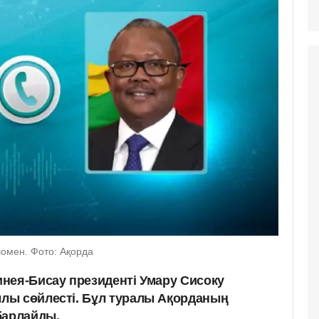
омен. Фото: Ақорда
нея-Бисау президенті Умару Сисоку
лы сөйлесті. Бұл туралы Ақорданың
барлайды.