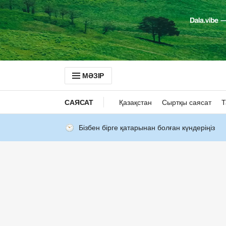
МӘЗІР
САЯСАТ
Қазақстан
Сыртқы саясат
Т
Бізбен бірге қатарынан болған күндеріңіз