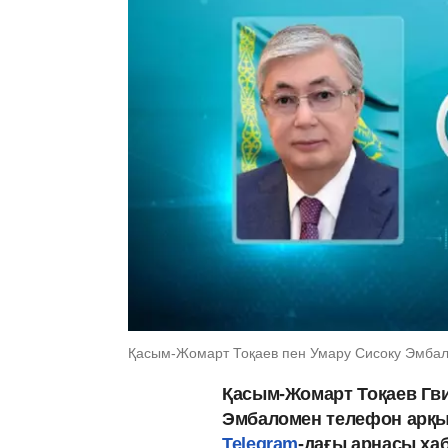
Қасым-Жомарт Тоқаев пен Умару Сисоку Эмбал
Қасым-Жомарт Тоқаев Гви
Эмбаломен телефон арқы
Telegram
-дағы арнасы ха