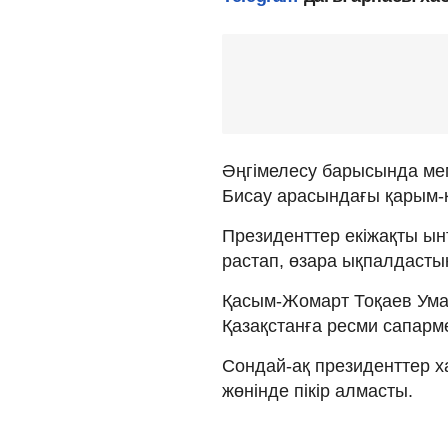
Әңгімелесу барысында ме
Бисау арасындағы қарым-
Президенттер екіжақты ын
растап, өзара ықпалдаст
Қасым-Жомарт Тоқаев Ума
Қазақстанға ресми сапарм
Сондай-ақ президенттер ха
жөнінде пікір алмасты.