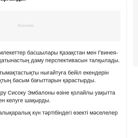
млекеттер басшылары Қазақстан мен Гвинея-
қатынастың даму перспективасын талқылады.
тымақтастықты нығайтуға бейіл екендерін
ықтың басым бағыттарын қарастырды.
ру Сисоку Эмбалоны өзіне қолайлы уақытта
ен келуге шақырды.
лықаралық күн тәртібіндегі өзекті мәселелер