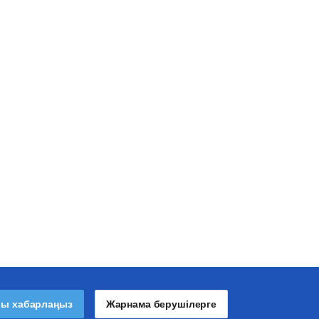
лы хабарлаңыз
Жарнама берушілерге