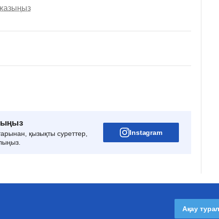
 жазыңыз
рыңыз
Instagram
тарынан, қызықты суреттер,
лыңыз.
Ақау тура