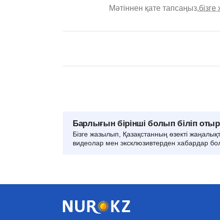
Мәтіннен қате тапсаңыз,
бізге
Барлығын бірінші болып біліп оты
Бізге жазылып, Қазақстанның өзекті жаңалық
видеолар мен эксклюзивтерден хабардар бо