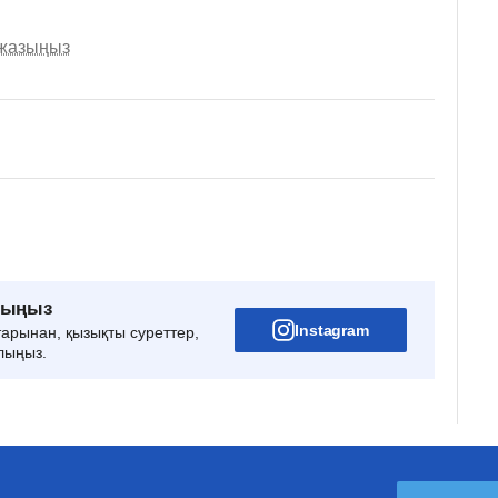
 жазыңыз
рыңыз
Instagram
тарынан, қызықты суреттер,
лыңыз.