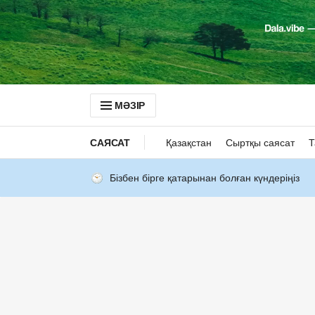
МӘЗІР
САЯСАТ
Қазақстан
Сыртқы саясат
Т
Бізбен бірге қатарынан болған күндеріңіз