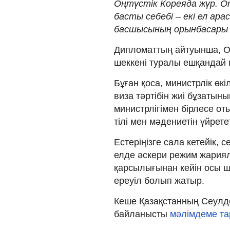
Оңтүстік Кореяда жүр. 
басты себебі – екі ел ара
басшысының орынбасары м
Дипломаттың айтуынша, Оң
шеккені туралы ешқандай м
Бұған қоса, министрлік өк
виза тәртібін жиі бұзатыны
министрлігімен бірлесе о
тілі мен мәдениетін үйрет
Естеріңізге сала кетейік, 
елде әскери режим жариял
қарсылығынан кейін осы 
ереуіл болып жатыр.
Кеше Қазақстанның Сеулдег
байланысты
мәлімдеме та