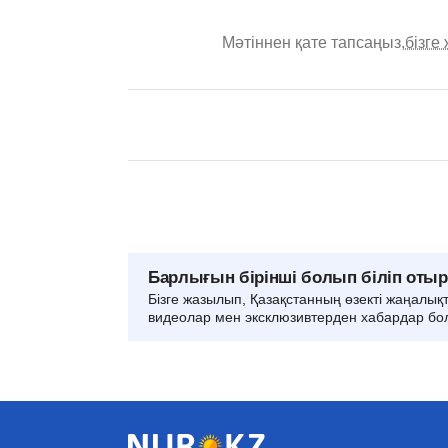
Мәтіннен қате тапсаңыз,
бізге
Барлығын бірінші болып біліп оты
Бізге жазылып, Қазақстанның өзекті жаңалық
видеолар мен эксклюзивтерден хабардар бо