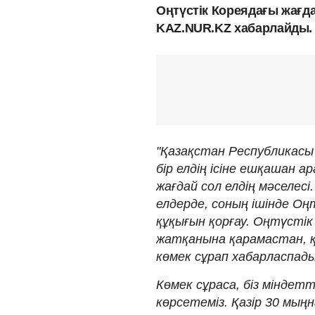
Оңтүстік Кореядағы жағда
KAZ.NUR.KZ хабарлайды.
"Қазақстан Республикас
бір елдің ісіне ешқашан 
жағдай сол елдің мәселес
елдерде, соның ішінде О
құқығын қорғау. Оңтүсті
жатқанына қарамастан, қа
көмек сұрап хабарласпады
Көмек сұраса, біз мінде
көрсетеміз. Қазір 30 мы