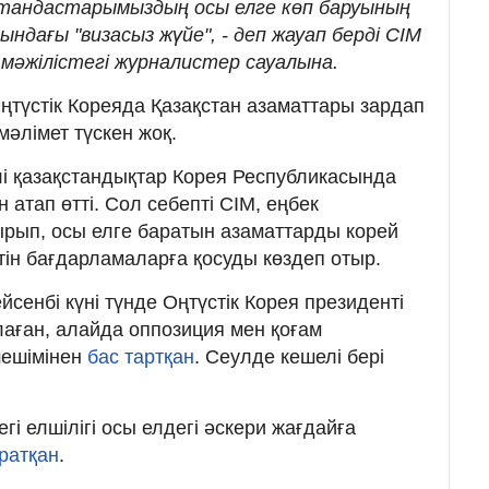
Отандастарымыздың осы елге көп баруының
сындағы "визасыз жүйе", - деп жауап берді СІМ
әжілістегі журналистер сауалына.
түстік Кореяда Қазақстан азаматтары зардап
әлімет түскен жоқ.
ілі қазақстандықтар Корея Республикасында
н атап өтті. Сол себепті СІМ, еңбек
тырып, осы елге баратын азаматтарды корей
етін бағдарламаларға қосуды көздеп отыр.
сейсенбі күні түнде Оңтүстік Корея президенті
аған, алайда оппозиция мен қоғам
шешімінен
бас тартқан
. Сеулде кешелі бері
і елшілігі осы елдегі әскери жағдайға
ратқан
.