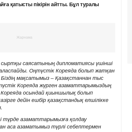
йға қатысты пікірін айтты. Бұл туралы
ы сыртқы саясатының дипломатиясы үшінші
араласпайды. Оңтүстік Кореяда болып жатқан
і. Біздің мақсатымыз – Қазақстаннан тыс
ңтүстік Кореяда жүрген азаматтарымыздың
к Кореяда осындай қиыншылық болып
зірге дейін ешбір қазақстандық елшілікке
.
тті түрде азаматтарымызға қолдау
ңнан аса азаматымыз түрлі себептермен