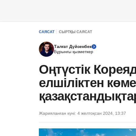
САЯСАТ
СЫРТҚЫ САЯСАТ
Талғат Дүйсенбек
Бұрынғы қызметкер
Оңтүстік Корея
елшіліктен көме
қазақстандықта
Жарияланған күні:
4 желтоқсан 2024, 13:37