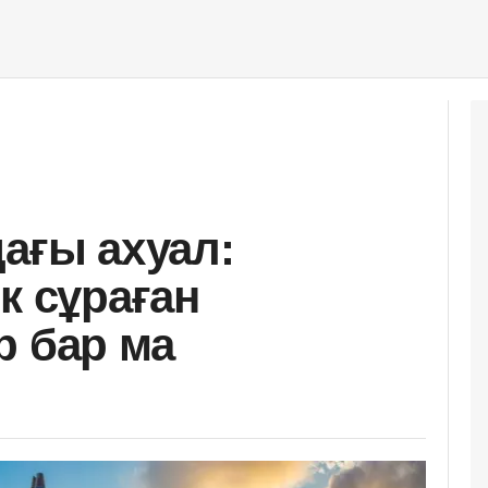
дағы ахуал:
к сұраған
р бар ма