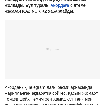
жолдады. Бұл туралы
Ақордаға
сілтеме
жасаған KAZ.NUR.KZ хабарлайды.
Ақорданың Telegram-дағы ресми арнасында
жарияланған ақпаратқа сәйкес, Қасым-Жомарт
Тоқаев шейх Тәмим бен Хамад Әл Тәни мен
оның отандастарын Қатар Мемлекетінің Ұлттық