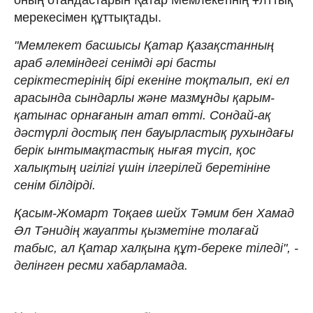
мерекесімен құттықтады.
"Мемлекет басшысы Қатар Қазақстанның
араб әлеміндегі сенімді әрі басты
серіктестерінің бірі екеніне тоқталып, екі ел
арасында сындарлы және мазмұнды қарым-
қатынас орнағанын атап өтті. Сондай-ақ
дәстүрлі достық пен бауырластық рухындағы
берік ынтымақтастық нығая түсіп, қос
халықтың игілігі үшін ілгерілей беретініне
сенім білдірді.
Қасым-Жомарт Тоқаев шейх Тәмим бен Хамад
Әл Тәнидің жауапты қызметіне толағай
табыс, ал Қатар халқына құт-береке тіледі", -
делінген ресми хабарламада.