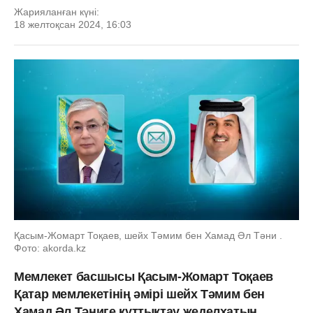
Жарияланған күні:
18 желтоқсан 2024, 16:03
Қасым-Жомарт Тоқаев, шейх Тәмим бен Хамад Әл Тәни .
Фото: akorda.kz
Мемлекет басшысы Қасым-Жомарт Тоқаев
Қатар мемлекетінің әмірі шейх Тәмим бен
Хамад Әл Тәниге құттықтау жеделхатын