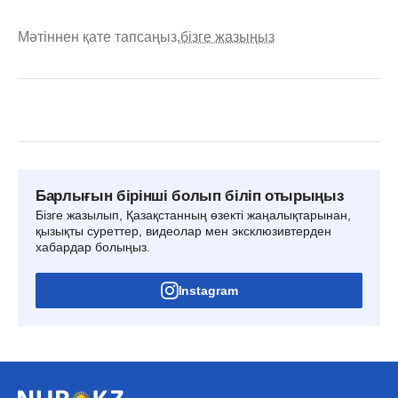
Мәтіннен қате тапсаңыз,
бізге жазыңыз
Барлығын бірінші болып біліп отырыңыз
Бізге жазылып, Қазақстанның өзекті жаңалықтарынан,
қызықты суреттер, видеолар мен эксклюзивтерден
хабардар болыңыз.
Instagram