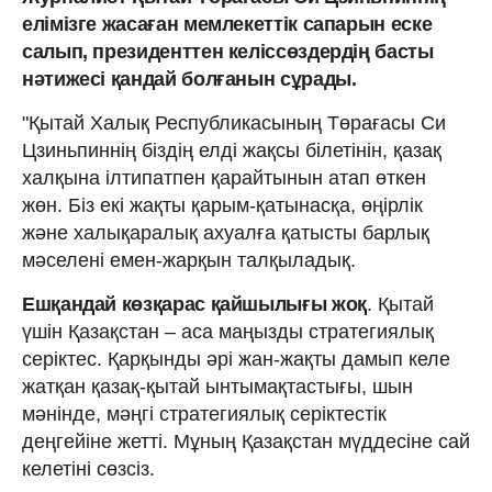
елімізге жасаған мемлекеттік сапарын еске
салып, президенттен келіссөздердің басты
нәтижесі қандай болғанын сұрады.
"Қытай Халық Республикасының Төрағасы Си
Цзиньпиннің біздің елді жақсы білетінін, қазақ
халқына ілтипатпен қарайтынын атап өткен
жөн. Біз екі жақты қарым-қатынасқа, өңірлік
және халықаралық ахуалға қатысты барлық
мәселені емен-жарқын талқыладық.
Ешқандай көзқарас қайшылығы жоқ
. Қытай
үшін Қазақстан – аса маңызды стратегиялық
серіктес. Қарқынды әрі жан-жақты дамып келе
жатқан қазақ-қытай ынтымақтастығы, шын
мәнінде, мәңгі стратегиялық серіктестік
деңгейіне жетті. Мұның Қазақстан мүддесіне сай
келетіні сөзсіз.