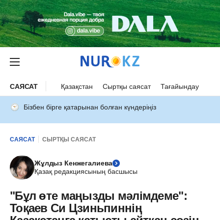
САЯСАТ
Қазақстан
Сыртқы саясат
Тағайындау
Бізбен бірге қатарынан болған күндеріңіз
САЯСАТ
СЫРТҚЫ САЯСАТ
Жұлдыз Кенжегалиева
Қазақ редакциясының басшысы
"Бұл өте маңызды мәлімдеме":
Тоқаев Си Цзиньпиннің