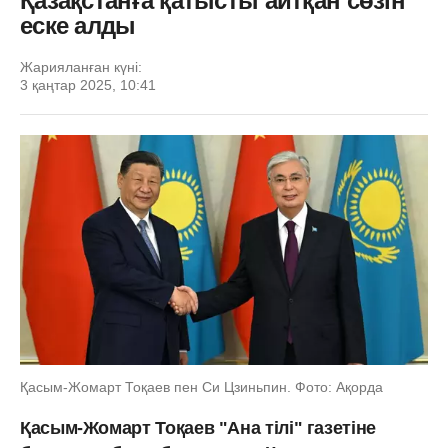
Қазақстанға қатысты айтқан сөзін
еске алды
Жарияланған күні:
3 қаңтар 2025, 10:41
Қасым-Жомарт Тоқаев пен Си Цзиньпин. Фото: Ақорда
Қасым-Жомарт Тоқаев "Ана тілі" газетіне