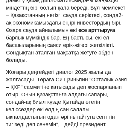
дамыту қазақ дипломатиясындағы маңызды
міндеттің бірі болып қала береді. Бұл мемлекет
– Қазақстанның негізгі сауда серіктесі, сондай-
ақ экономикамыздағы ең ірі инвестордың бірі.
Өзара сауда айналымын
екі есе арттыруға
барлық мүмкіндік бар. Ең бастысы, екі ел
басшыларының саяси ерік-жігері жеткілікті.
Сондықтан аталған мақсатқа жетуге әбден
болады.
Жоғары деңгейдегі диалог 2025 жылы да
жалғасады. Төраға Си Цзиньпин "Орталық Азия
– ҚХР" саммитіне қатысады деп жоспарланып
отыр. Оның Қазақстанға алдағы сапары,
сондай-ақ биыл күзде Қытайда өтетін
келіссөздер екі елдің сан салалы
ықпалдастығын одан әрі нығайтуға септігін
тигізеді деп сенемін", - дейді президент.