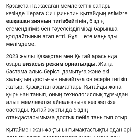
Қазақстанға жасаған мемлекеттік сапары
кезінде Төраға Си Цзиньпин Қытайдың елімізге
ешқашан зиянын тигізбейтінін,
біздің
егемендігіміз бен тәуелсіздігімізді барынша
қолдайтынын атап өтті. Бұл – өте маңызды
мәлімдеме.
2023 жылы Қазақстан мен Қытай арасында
өзара
визасыз режим орнатылды.
Жаңа
бастама алыс-берісті дамытуға және екі
халықтың достығын нығайтуға оң әсерін тигізіп
жатыр. Қазақстан азаматтары Қытайды жаңа
қырынан танып, оның технологиялық тұрғыдан
алып мемлекетке айналғанына көз жеткізе
бастады. Қытай жұрты да біздің
отандастарымызға достық пейіл танытып отыр.
Қытаймен жан-жақты ынтымақтастықты одан әрі