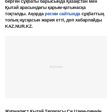
берген сұқбаты барысында Қазақстан мен
Қытай арасындағы қарым-қатынасқа
тоқталды. Ақорда
ресми сайтында
сұқбаттың
толық нұсқасын жария етті, деп хабарлайды
KAZ.NUR.KZ.
Журналист Қытай Төрағасы Си Цзиньпиннің