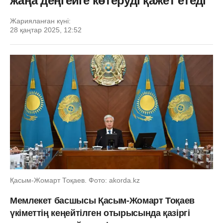
жаңа деңгейге көтеруді қажет етеді
Жарияланған күні:
28 қаңтар 2025, 12:52
Қасым-Жомарт Тоқаев. Фото: akorda.kz
Мемлекет басшысы Қасым-Жомарт Тоқаев
үкіметтің кеңейтілген отырысында қазіргі