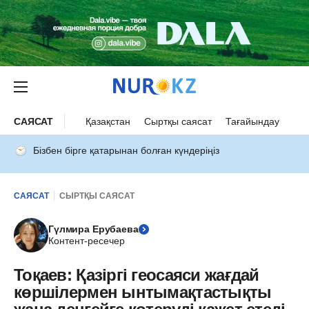
САЯСАТ
Қазақстан
Сыртқы саясат
Тағайындау
Бізбен бірге қатарынан болған күндеріңіз
САЯСАТ
СЫРТҚЫ САЯСАТ
Гүлмира Ерубаева
Контент-ресечер
Тоқаев: Қазіргі геосаяси жағдай
көршілермен ынтымақтастықты