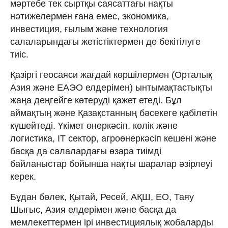
мәртебе тек сыртқы саясаттағы нақты
нәтижелермен ғана емес, экономика,
инвестиция, ғылым және технология
салаларындағы жетістіктермен де бекітілуге
тиіс.
Қазіргі геосаяси жағдай көршілермен (Орталық
Азия және ЕАЭО елдерімен) ынтымақтастықты
жаңа деңгейге көтеруді қажет етеді. Бұл
аймақтың және Қазақстанның бәсекеге қабілетін
күшейтеді. Үкімет өнеркәсіп, көлік және
логистика, ІТ сектор, агроөнеркәсіп кешені және
басқа да салалардағы өзара тиімді
байланыстар бойынша нақты шаралар әзірлеуі
керек.
Бұдан бөлек, Қытай, Ресей, АҚШ, ЕО, Таяу
Шығыс, Азия елдерімен және басқа да
мемлекеттермен ірі инвестициялық жобаларды