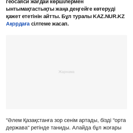
геосаяси жағдай көршілермен
ынтымақтастықты жаңа деңгейге көтеруді
қажет ететінін айтты. Бұл туралы KAZ.NUR.KZ
Ақордаға
сілтеме жасап.
"Әлем Қазақстанға зор сенім артады, бізді "орта
держава" ретінде таниды. Алайда бұл жоғары