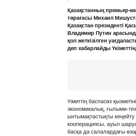
Қазақстанның премьер-мин
төрағасы Михаил Мишустин
Қазақстан президенті Қас
Владимир Путин арасында
қол жеткізілген уағдалас
деп хабарлайды Үкіметті
Ү️іметтің баспасөз қызметі
экономикалық, ғылыми-те
ынтымақтастықты кеңейту
кооперациясы, ауыл шаруа
басқа да салалардағы өзар