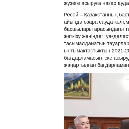
жүзеге асыруға назар ауд
Ресей – Қазақстанның баст
айында өзара сауда көлемі
басшылары арасындағы та
жеткізу жөніндегі уағдала
тасымалданатын тауарлар
ынтымақтастықтың 2021-2
бағдарламасын іске асыруд
жаңартылған бағдарламаны