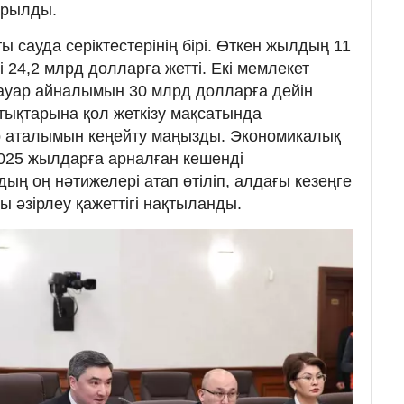
арылды.
ы сауда серіктестерінің бірі. Өткен жылдың 11
 24,2 млрд долларға жетті. Екі мемлекет
уар айналымын 30 млрд долларға дейін
стықтарына қол жеткізу мақсатында
 аталымын кеңейту маңызды. Экономикалық
025 жылдарға арналған кешенді
ың оң нәтижелері атап өтіліп, алдағы кезеңге
 әзірлеу қажеттігі нақтыланды.