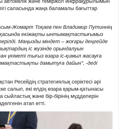
ты автокөлік және теміржол инфрақұрылымын
өлігі саласында жаңа баламалы бағыттар
сым-Жомарт Тоқаев пен Владимир Путиннің
 арқасында екіжақты ынтымақтастығымыз
ерілді. Маңызды міндет – жоғары деңгейде
тықтардың іс жүзінде орындалуын
н үкіметі тығыз өзара іс-қимыл жасауға
ымақтастықты дамытуға дайын", -деді
тан Ресейдің стратегиялық серіктесі әрі
ске салып, екі елдің өзара қарым-қатынасы
ра сыйластық және бір-бірінің мүдделерін
делгенін атап өтті.