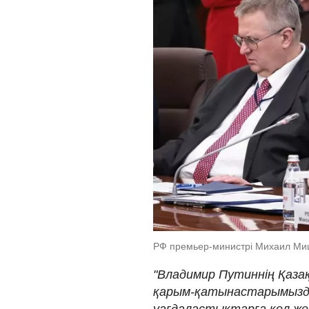
РФ премьер-министрі Михаил Миш
"Владимир Путиннің Қаза
қарым-қатынастарымызды