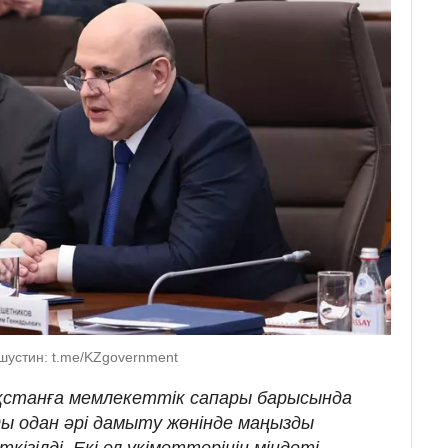
устин: t.me/KZgovernment
қстанға мемлекеттік сапары барысында
 одан әрі дамыту жөнінде маңызды