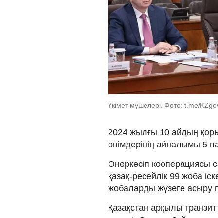
Үкімет мүшелері. Фото: t.me/KZg
2024 жылғы 10 айдың қо
өнімдерінің айналымы 5 па
Өнеркәсіп кооперациясы с
қазақ-ресейлік 99 жоба іс
жобаларды жүзеге асыру 
Қазақстан арқылы транзит