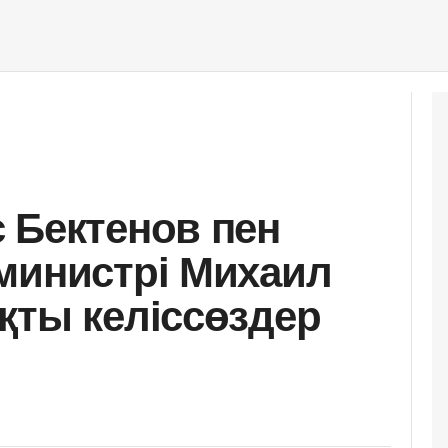
 Бектенов пен
министрі Михаил
қты келіссөздер