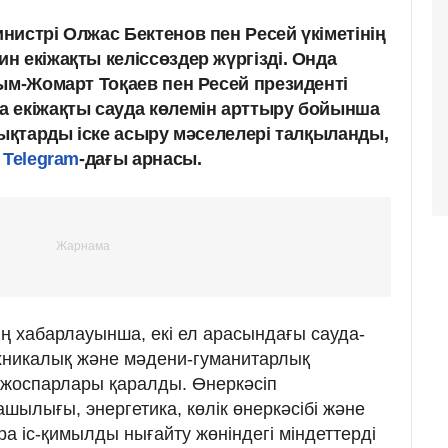
истрі Олжас Бектенов пен Ресей үкіметінің
 екіжақты келіссөздер жүргізді. Онда
ым-Жомарт Тоқаев пен Ресей президенті
 екіжақты сауда көлемін арттыру бойынша
тықтарды іске асыру мәселелері талқыланды,
ң
Telegram
-дағы арнасы.
нің хабарлауынша, екі ел арасындағы сауда-
хникалық және мәдени-гуманитарлық
 жоспарлары қаралды. Өнеркәсіп
шылығы, энергетика, көлік өнеркәсібі және
а іс-қимылды нығайту жөніндегі міндеттерді