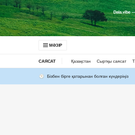
МӘЗІР
САЯСАТ
Қазақстан
Сыртқы саясат
Т
Бізбен бірге қатарынан болған күндеріңіз