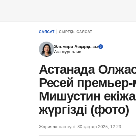
САЯСАТ
СЫРТҚЫ САЯСАТ
Эльмира Асқарқызы
Аға журналист
Астанада Олжас
Ресей премьер-
Мишустин екіжа
жүргізді (фото)
Жарияланған күні:
30 қаңтар 2025, 12:23