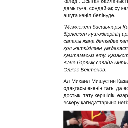
келеді. Осыған байланыс
дамытуға, сондай-ақ су к
ашуға көңіл бөлінуде.
"Мемлекет басшылары Қа
бірлескен күш-жігерінің
сапалы жаңа деңгейге көт
қол жеткізілген уағдалас
қамтамасыз ету. Қазақста
және барлық салада ынт
Олжас Бектенов.
Ал Михаил Мишустин Қазақс
одақтасы екенін тағы да е
достық, тату көршілік, өза
ескеру қағидаттарына негіз