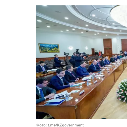
Фото: t.me/KZgovernment