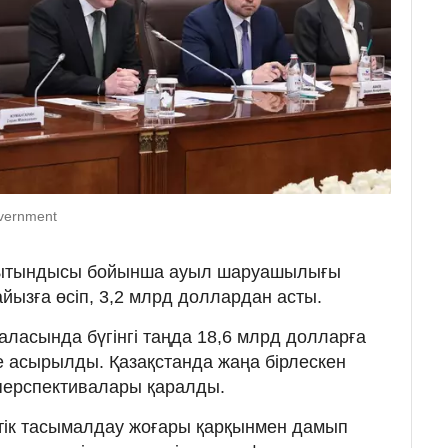
overnment
рытындысы бойынша ауыл шаруашылығы
йызға өсіп, 3,2 млрд доллардан асты.
аласында бүгінгі таңда 18,6 млрд долларға
ке асырылды. Қазақстанда жаңа бірлескен
перспективалары қаралды.
тік тасымалдау жоғары қарқынмен дамып