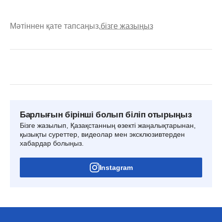
Мәтіннен қате тапсаңыз,
бізге жазыңыз
Барлығын бірінші болып біліп отырыңыз
Бізге жазылып, Қазақстанның өзекті жаңалықтарынан,
қызықты суреттер, видеолар мен эксклюзивтерден
хабардар болыңыз.
Instagram