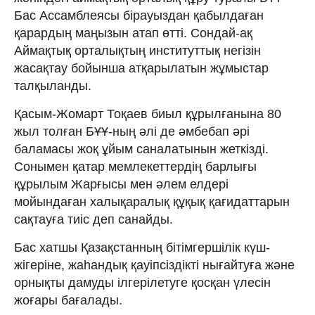
Бас Ассамблеясы бірауыздан қабылдаған
қарардың маңызын атап өтті. Сондай-ақ
Аймақтық орталықтың институттық негізін
жасақтау бойынша атқарылатын жұмыстар
талқыланды.
Қасым-Жомарт Тоқаев биыл құрылғанына 80
жыл толған БҰҰ-ның әлі де әмбебап әрі
баламасы жоқ ұйым саналатынын жеткізді.
Сонымен қатар мемлекеттердің барлығы
құрылым Жарғысы мен әлем елдері
мойындаған халықаралық құқық қағидаттарын
сақтауға тиіс деп санайды.
Бас хатшы Қазақстанның бітімгершілік күш-
жігеріне, жаһандық қауіпсіздікті нығайтуға және
орнықты дамуды ілгерілетуге қосқан үлесін
жоғары бағалады.