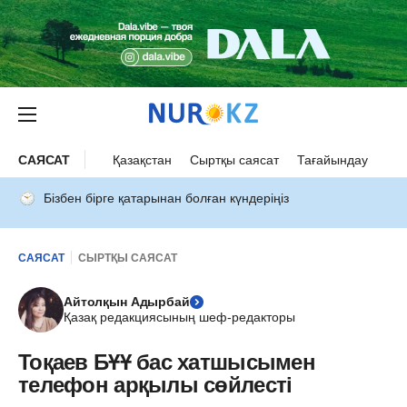
САЯСАТ
Қазақстан
Сыртқы саясат
Тағайындау
Бізбен бірге қатарынан болған күндеріңіз
САЯСАТ
СЫРТҚЫ САЯСАТ
Айтолқын Адырбай
Қазақ редакциясының шеф-редакторы
Тоқаев БҰҰ бас хатшысымен
телефон арқылы сөйлесті