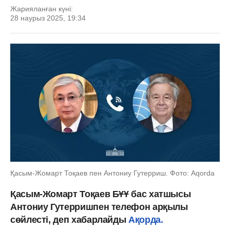
Жарияланған күні:
28 наурыз 2025, 19:34
Қасым-Жомарт Тоқаев пен Антониу Гутерриш. Фото: Aqorda
Қасым-Жомарт Тоқаев БҰҰ бас хатшысы
Антониу Гутерришпен телефон арқылы
сөйлесті, деп хабарлайды
Ақорда.