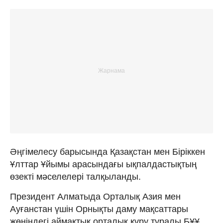
Әңгімелесу барысында Қазақстан мен Біріккен
Ұлттар Ұйымы арасындағы ықпалдастықтың
өзекті мәселелері талқыланды.
Президент Алматыда Орталық Азия мен
Ауғанстан үшін Орнықты даму мақсаттары
жөніндегі аймақтық орталық құру туралы БҰҰ