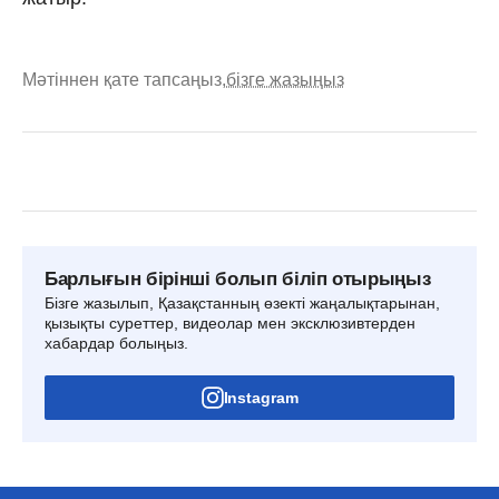
Мәтіннен қате тапсаңыз,
бізге жазыңыз
Барлығын бірінші болып біліп отырыңыз
Бізге жазылып, Қазақстанның өзекті жаңалықтарынан,
қызықты суреттер, видеолар мен эксклюзивтерден
хабардар болыңыз.
Instagram