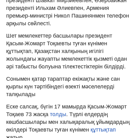
президенті Шавкат Мирзиёевпен, Әзербайжан
президенті Ильхам Әлиевпен, Армения
премьер-министрі Никол Пашинянмен телефон
арқылы сөйлесті.
Шет мемлекеттер басшылары президент
Қасым-Жомарт Тоқаевты туған күнімен
құттықтап, Қазақстан халқының игілігі
жолындағы жауапты мемлекеттік қызметі одан
әрі табысты болуына тілектестіктерін білдірді.
Сонымен қатар тараптар екіжақты және сан
қырлы күн тәртібіндегі өзекті мәселелерді
талқылады
Еске салсақ, бүгін 17 мамырда Қасым-Жомарт
Тоқаев 73 жасқа
толды
. Түрлі елдердің
көшбасшылары мен халықаралық ұйымдардың
өкілдері Тоқаевты туған күнімен
құттықтап
жатыр.