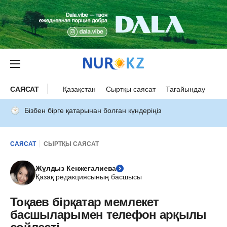
САЯСАТ
Қазақстан
Сыртқы саясат
Тағайындау
Бізбен бірге қатарынан болған күндеріңіз
САЯСАТ
СЫРТҚЫ САЯСАТ
Жұлдыз Кенжегалиева
Қазақ редакциясының басшысы
Тоқаев бірқатар мемлекет
басшыларымен телефон арқылы