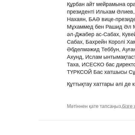
Құрбан айт мейрамына орай
президенті Ильхам Әлиев
Нахаян, БАӘ вице-президен
Мұхаммед бен Рашид Әл М
әл-Джабер ас-Сабах, Кувей
Сабах, Бахрейн Королі Ха
Әбделмәжид Теббун, Ауға
Ахунд, Ислам ынтымақтас
Таха, ИСЕСКО бас директ
ТҮРКСОЙ Бас хатшысы Сұл
Құттықтау хаттары әлі де к
Мәтіннен қате тапсаңыз,
бізге