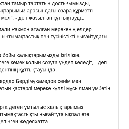
ихтан тамыр тартатын достығымызды,
қтарымыз арасындағы өзара құрметті
 мол", - деп жазылған құттықтауда.
мали Рахмон аталған мерекенің елдер
 ынтымақтастық пен түсіністікті нығайтудағы
 бойы халықтарымызды ізгілікке,
геге көмек қолын созуға үндеп келеді", - деп
ентінің құттықтауында.
Сердар Бердімұхамедов сенім мен
тын қастерлі мереке күллі мұсылман үмбетін
арға деген ұмтылыс халықтарымыз
тымақтастықты нығайтуға ықпал ете
 делінген жеделхатта.