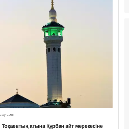
abay.com
Тоқаевтың атына Құрбан айт мерекесіне