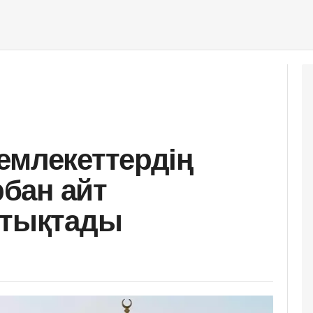
емлекеттердің
бан айт
ттықтады