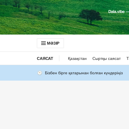
МӘЗІР
САЯСАТ
Қазақстан
Сыртқы саясат
Т
Бізбен бірге қатарынан болған күндеріңіз