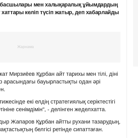
ң басшылары мен халықаралық ұйымдардың
 хаттары келіп түсіп жатыр, деп хабарлайды
ат Мирзиёев Құрбан айт тарихы мен тілі, діні
ар арасындағы бауырластықты одан әрі
ен.
тижесінде екі елдің стратегиялық серіктестігі
ініне сенімдімін", - делінген жеделхатта.
дыр Жапаров Құрбан айтты рухани тазарудың,
тастықтың белгісі ретінде сипаттаған.