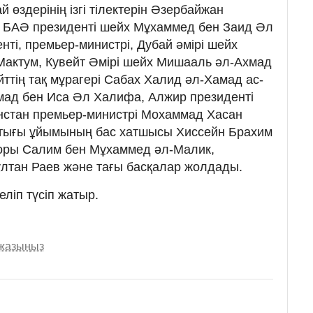
 өздерінің ізгі тілектерін Әзербайжан
, БАӘ президенті шейх Мұхаммед бен Заид Әл
ті, премьер-министрі, Дубай әмірі шейх
актум, Кувейт Әмірі шейх Мишааль әл-Ахмад
ттің тақ мұрагері Сабах Халид әл-Хамад ас-
мад бен Иса Әл Халифа, Алжир президенті
нстан премьер-министрі Мохаммад Хасан
тығы ұйымының бас хатшысы Хиссейн Брахим
оры Салим бен Мұхаммед әл-Малик,
тан Раев және тағы басқалар жолдады.
еліп түсіп жатыр.
 жазыңыз