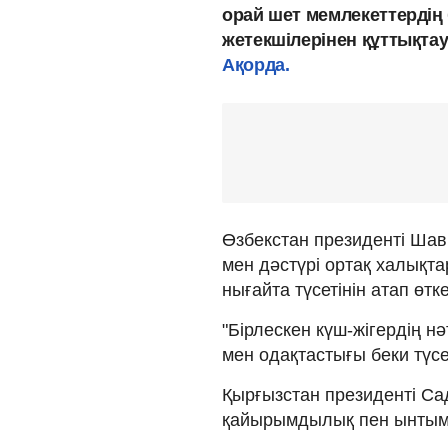
орай шет мемлекеттерді
жетекшілерінен құттықтау
Ақорда.
Өзбекстан президенті Шавк
мен дәстүрі ортақ халықт
нығайта түсетінін атап өтк
"Бірлескен күш-жігердің нә
мен одақтастығы беки түсет
Қырғызстан президенті Са
қайырымдылық пен ынтымақ