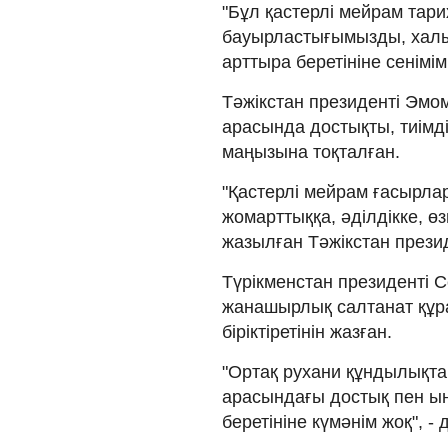
"Бұл қастерлі мейрам тар
бауырластығымызды, халы
арттыра беретініне сенімім
Тәжікстан президенті Эмо
арасында достықты, тиімді
маңызына тоқталған.
"Қастерлі мейрам ғасырлар
жомарттыққа, әділдікке, өз
жазылған Тәжікстан презид
Түрікменстан президенті 
жанашырлық салтанат құра
біріктіретінін жазған.
"Ортақ рухани құндылықт
арасындағы достық пен ын
беретініне күмәнім жоқ", -