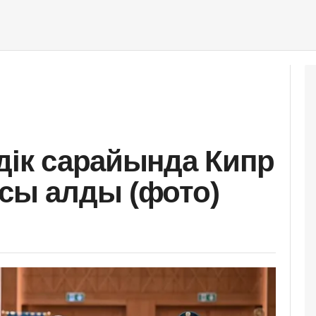
здік сарайында Кипр
рсы алды (фото)