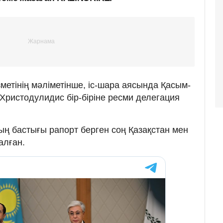
метінің мәліметінше, іс-шара аясында Қасым-
Христодулидис бір-біріне ресми делегация
ң бастығы рапорт берген соң Қазақстан мен
алған.