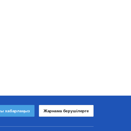
лы хабарлаңыз
Жарнама берушілерге