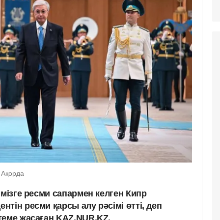
: Ақорда
імізге ресми сапармен келген Кипр
тін ресми қарсы алу рәсімі өтті, деп
теме жасаған KAZ.NUR.KZ.