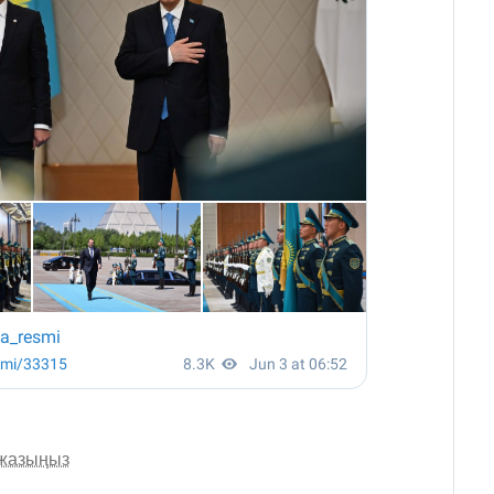
 жазыңыз