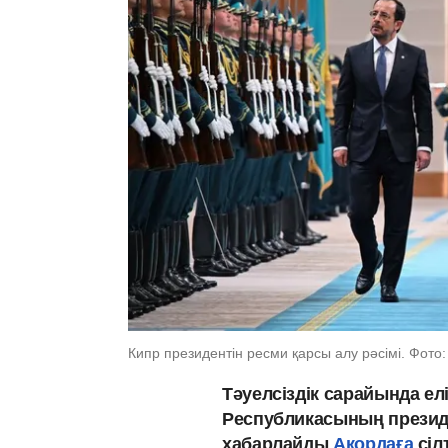
Кипр президентін ресми қарсы алу рәсімі. Фото
Тәуелсіздік сарайында ел
Республикасының президен
хабарлайды
Ақордаға
сіл