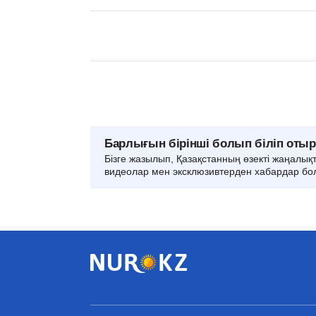
Барлығын бірінші болып біліп оты
Бізге жазылып, Қазақстанның өзекті жаңалық
видеолар мен эксклюзивтерден хабардар бо