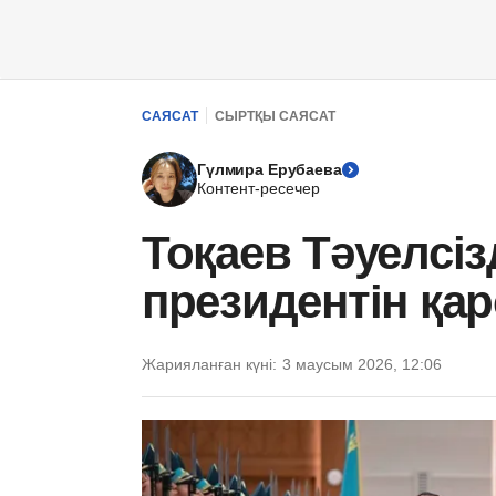
САЯСАТ
СЫРТҚЫ САЯСАТ
Гүлмира Ерубаева
Контент-ресечер
Тоқаев Тәуелсі
президентін қа
Жарияланған күні:
3 маусым 2026, 12:06