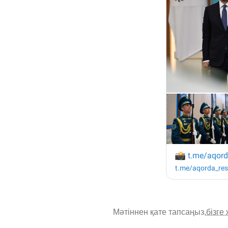
Мәтіннен қате тапсаңыз,
бізге