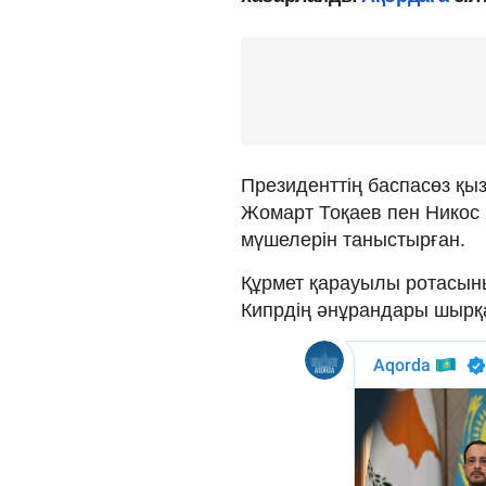
Президенттің баспасөз қыз
Жомарт Тоқаев пен Никос 
мүшелерін таныстырған.
Құрмет қарауылы ротасыны
Кипрдің әнұрандары шырқ