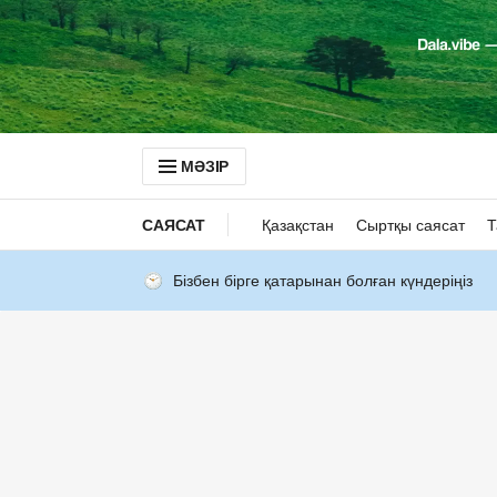
МӘЗІР
САЯСАТ
Қазақстан
Сыртқы саясат
Т
Бізбен бірге қатарынан болған күндеріңіз