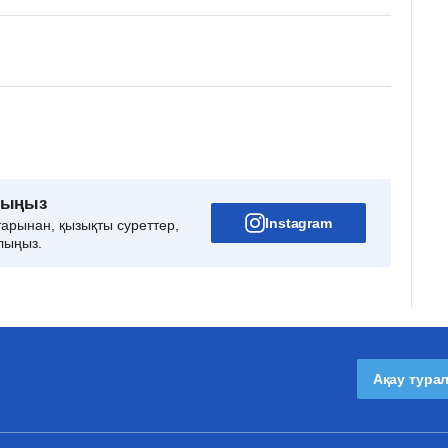
рыңыз
Instagram
тарынан, қызықты суреттер,
лыңыз.
Ақау тура