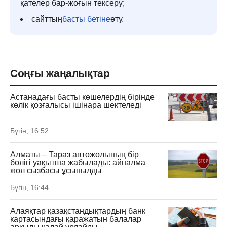
қателер бар-жоғын тексеру;
сайттың
басты бетіне
өту.
Соңғы жаңалықтар
Астанадағы басты көшелердің бірінде
көлік қозғалысы ішінара шектеледі
Бүгін, 16:52
Алматы – Тараз автожолының бір
бөлігі уақытша жабылады: айналма
жол сызбасы ұсынылды
Бүгін, 16:44
Алаяқтар қазақстандықтардың банк
картасындағы қаражатын балалар