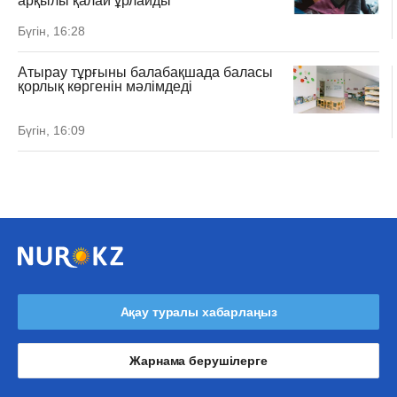
арқылы қалай ұрлайды
Бүгін, 16:28
Атырау тұрғыны балабақшада баласы
қорлық көргенін мәлімдеді
Бүгін, 16:09
Ақау туралы хабарлаңыз
Жарнама берушілерге