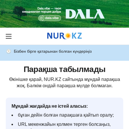
Бізбен бірге қатарынан болған күндеріңіз
Парақша табылмады
Өкінішке қарай, NUR.KZ сайтында мұндай парақша
жоқ. Бәлкім ондай парақша мүлде болмаған.
Мұндай жағдайда не істей аласыз:
бұған дейін болған парақшаға қайтып оралу;
URL мекенжайын қолмен терген болсаңыз,